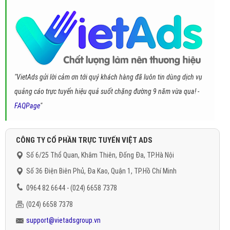
"VietAds gửi lời cảm ơn tới quý khách hàng đã luôn tin dùng dịch vụ
quảng cáo trực tuyến hiệu quả suốt chặng đường 9 năm vừa qua! -
FAQPage
"
CÔNG TY CỔ PHẦN TRỰC TUYẾN VIỆT ADS
Số 6/25 Thổ Quan, Khâm Thiên, Đống Đa, TP.Hà Nội
Số 36 Điện Biên Phủ, Đa Kao, Quận 1, TP.Hồ Chí Minh
0964 82 6644 - (024) 6658 7378
(024) 6658 7378
support@vietadsgroup.vn