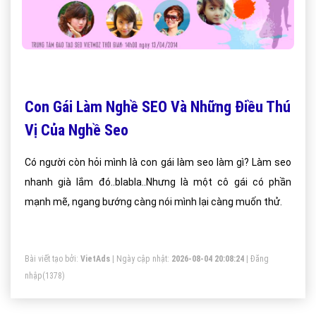
Con Gái Làm Nghề SEO Và Những Điều Thú
Vị Của Nghề Seo
Có người còn hỏi mình là con gái làm seo làm gì? Làm seo
nhanh già lắm đó..blabla..Nhưng là một cô gái có phần
mạnh mẽ, ngang bướng càng nói mình lại càng muốn thử.
Bài viết tạo bởi:
VietAds
| Ngày cập nhật:
2026-08-04 20:08:24
|
Đăng
nhập
(1378)