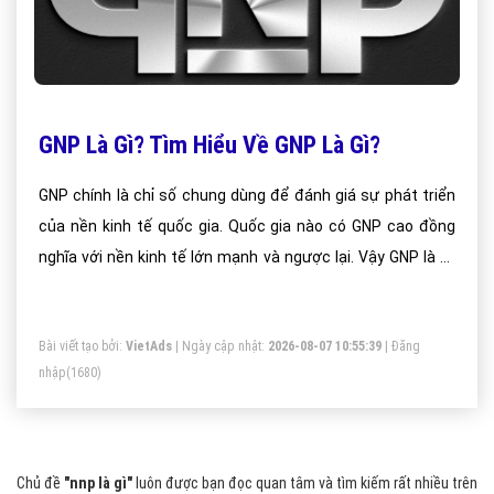
GNP Là Gì? Tìm Hiểu Về GNP Là Gì?
GNP chính là chỉ số chung dùng để đánh giá sự phát triển
của nền kinh tế quốc gia. Quốc gia nào có GNP cao đồng
nghĩa với nền kinh tế lớn mạnh và ngược lại. Vậy GNP là gì,
mời bạn đọc theo dõi bài viết này
Bài viết tạo bởi:
VietAds
| Ngày cập nhật:
2026-08-07 10:55:39
|
Đăng
nhập
(1680)
Chủ đề
"nnp là gì"
luôn được bạn đọc quan tâm và tìm kiếm rất nhiều trên