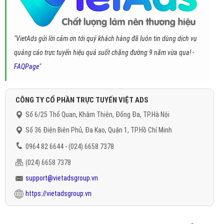
"VietAds gửi lời cảm ơn tới quý khách hàng đã luôn tin dùng dịch vụ
quảng cáo trực tuyến hiệu quả suốt chặng đường 9 năm vừa qua! -
FAQPage
"
CÔNG TY CỔ PHẦN TRỰC TUYẾN VIỆT ADS
Số 6/25 Thổ Quan, Khâm Thiên, Đống Đa, TP.Hà Nội
Số 36 Điện Biên Phủ, Đa Kao, Quận 1, TP.Hồ Chí Minh
0964 82 6644 - (024) 6658 7378
(024) 6658 7378
support@vietadsgroup.vn
https://vietadsgroup.vn