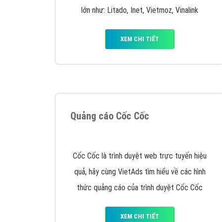
Google Ads là hình thức quảng cáo của
Google được tài trợ có chữ Ad gồm 4 ví trí
trên cùng và 3 vị trí dưới cùng
XEM CHI TIẾT
Công ty SEO Website