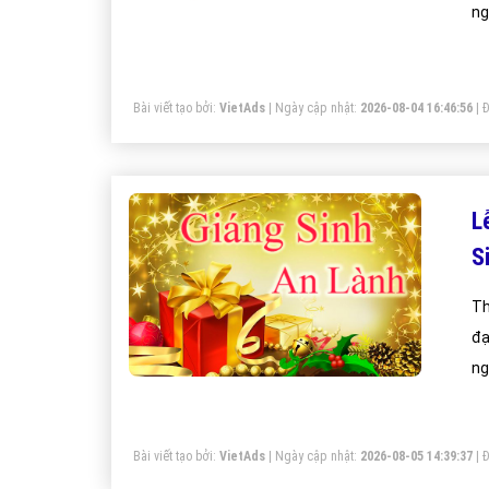
ng
mộ
Bài viết tạo bởi:
VietAds
| Ngày cập nhật:
2026-08-04 16:46:56
|
Đ
L
S
Th
đạ
ng
mộ
Bài viết tạo bởi:
VietAds
| Ngày cập nhật:
2026-08-05 14:39:37
|
Đ