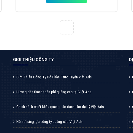
VietAds với đội ngũ chuyên viên tư ấn am
hiểu về chiến dịch quảng cáo Youtube sẽ tư
vấn bạn giải pháp tối ưu, hiệu quả nhất
XEM CHI TIẾT