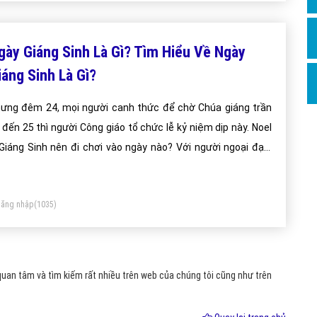
Hỏi đ
Thiết 
gày Giáng Sinh Là Gì? Tìm Hiểu Về Ngày
Quảng
iáng Sinh Là Gì?
Quảng
ưng đêm 24, mọi người canh thức để chờ Chúa giáng trần
Định n
 đến 25 thì người Công giáo tổ chức lễ kỷ niệm dịp này. Noel
Nghĩa l
Giáng Sinh nên đi chơi vào ngày nào? Với người ngoại đạo,
m 24/12 mới là thời điểm vui nhất vì được đi chơi, xem văn
Phần 
hệ. Các thánh đường cũng trang hoàng đẹp nhất, tổ chức
ăng nhập
(1035)
n nghệ vào khoảng thời gian này để chờ Chúa ra đời.
uan tâm và tìm kiếm rất nhiều trên web của chúng tôi cũng như trên