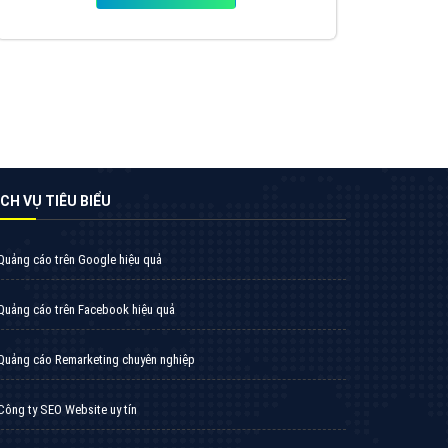
Tìm công ty thiết kế website uy tín, chuyên
nghiệp tại Hà Nội là rất khó cho khách hàng.
VietAds xin giới thiệu công ty thiết kế Viet
XEM CHI TIẾT