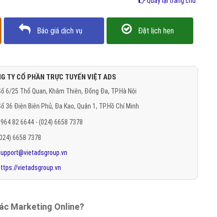
Quay lại trang chủ
Báo giá dịch vụ
Đặt lịch hẹn
G TY CỔ PHẦN TRỰC TUYẾN VIỆT ADS
ố 6/25 Thổ Quan, Khâm Thiên, Đống Đa, TP.Hà Nội
ố 36 Điện Biên Phủ, Đa Kao, Quận 1, TP.Hồ Chí Minh
964 82 6644 - (024) 6658 7378
(024) 6658 7378
support@vietadsgroup.vn
ttps://vietadsgroup.vn