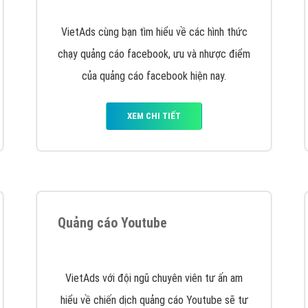
hát triển Website cho doanh nghiệp mình
. Đừng chần chừ hã
support@vietadsgroup.vn
để được tư vấn chuyên sâu về giải phá
Quảng cáo trên Facebook