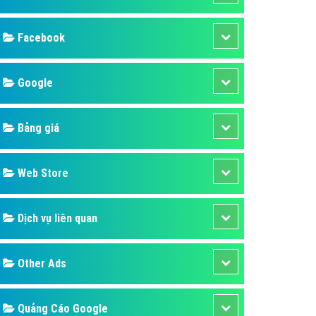
ụ Domain & Hosting
áp phần mềm
áp quảng cáo TVC
p quảng cáo mobile
p quảng cáo Online
áp quảng cáo Skype
p Domain & Hosting
Design
p viết bài Marketing
 cáo Youtube
SEO
ụ quảng cáo Youtube
ụ quảng cáo Cốc Cốc
Banner
ụ quảng cáo Tiktok
Facebook
ụ quảng cáo Zalo