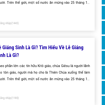
Dịch v
ười. Trên thế giới, một số nước ăn mừng vào 25 tháng 12,
Hỏi đ
t số nước lại vào tối ngày 24 tháng 12.
Hỏi đ
ăng nhập
(1443)
Hỏi đá
Hỏi đá
Hỏi đ
ễ Giáng Sinh Là Gì? Tìm Hiểu Về Lễ Giáng
Hỏi đá
inh Là Gì?
Hỏi đá
eo phần lớn các tín hữu Kitô giáo, chúa Giêsu là người lãnh
Quảng
o tôn giáo, người mà họ cho là Thiên Chúa xuống thế làm
Dịch v
ười. Trên thế giới, một số nước ăn mừng vào 25 tháng 12,
Dịch v
t số nước lại vào tối ngày 24 tháng 12.
Dịch v
ăng nhập
(1180)
Dịch v