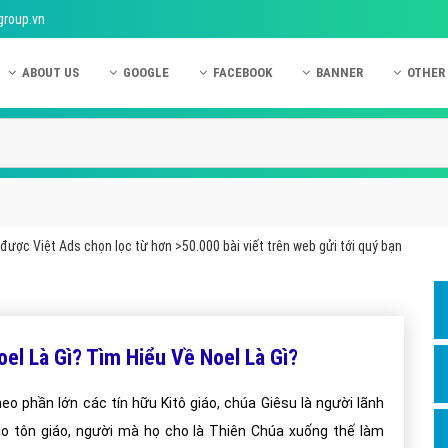
group.vn
ABOUT US
GOOGLE
FACEBOOK
BANNER
OTHER
Giới thiệu công ty Việt Ads
Kinh nghiệm quảng cáo Google
Kinh nghiệm quảng cáo Facebook
Dịch vụ quảng cáo Ban
Quảng
Hướng dẫn thanh toán Việt Ads
Kiến thức quảng cáo Google
Dịch vụ quảng cáo Facebook
Hỏi đáp quảng cáo Ba
Hỏi đá
Chính sách bảo mật Việt Ads
Dịch vụ quảng cáo Google
Kiến thức quảng cáo Facebook
Quảng cáo Banner
Quảng
Chính sách bảo hành & bảo trì Việt Ads
Quảng cáo Google Adwords
Quảng cáo Facebook
Quảng
được Việt Ads chọn lọc từ hơn >50.000 bài viết trên web gửi tới quý bạn
Liên hệ Việt Ads
Các hình thức quảng cáo Google
Hỏi đáp Facebook
Quảng 
Chính sách đại lý Việt Ads
Hướng dẫn chạy quảng cáo Google
Quảng
Tiện ích mở rộng quảng cáo Google
Quảng
oel Là Gì? Tìm Hiểu Về Noel Là Gì?
Hỏi đáp Google
Quảng
eo phần lớn các tín hữu Kitô giáo, chúa Giêsu là người lãnh
Phần 
o tôn giáo, người mà họ cho là Thiên Chúa xuống thế làm