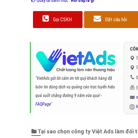
Quay lại danh mục
"Hỏi đáp là gì"
Gọi CSKH
Đặt câu hỏi
CÔN
S
S
0
"VietAds gửi lời cảm ơn tới quý khách hàng đã
luôn tin dùng dịch vụ quảng cáo trực tuyến hiệu
quả suốt chặng đường 9 năm vừa qua! -
FAQPage
"
h