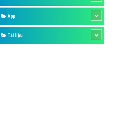
áp quảng cáo Youtube
Google
kế ứng dụng
 cáo Cốc Cốc hiệu quả
Bảng giá
 cáo Zalo chuyên nghiệp
ghĩa
Web Store
à gì
Dịch vụ liên quan
mềm ứng dụng hay
Other Ads
Quảng Cáo Google
App