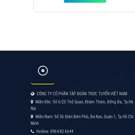
VietAds với đội ngũ SEOer giàu kinh nghiệm
được đào tạo bài bản tại các trung tâm SEO
lớn như: Litado, Inet, Vietmoz, Vinalink
XEM CHI TIẾT