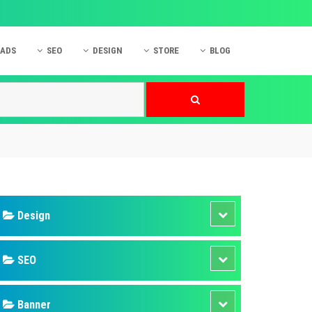
 ADS
SEO
DESIGN
STORE
BLOG
ner
 cáo Mobile
SEO Website
Thiết kế Web
nner
p quảng cáo Instagram
Dịch vụ SEO Website
Thiết kế Website
 cáo Zalo
Hỏi đáp SEO Google
Danh sách Website
 cáo Instagram
Thiết kế Landing Page
cáo Online
Dịch vụ thiết kế Website
 cáo Skype
Hỏi đáp Website
 cáo TVC
 cáo Cốc Cốc
mềm ứng dụng hay