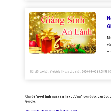
N
G
Nh
và
– 
đê
ng
Bài viết tạo bởi:
VietAds
| Ngày cập nhật:
2026-08-06 13:08:59
|
Đ
vă
Chủ đề
"noel tính ngày âm hay dương"
luôn được bạn đọc q
Google.