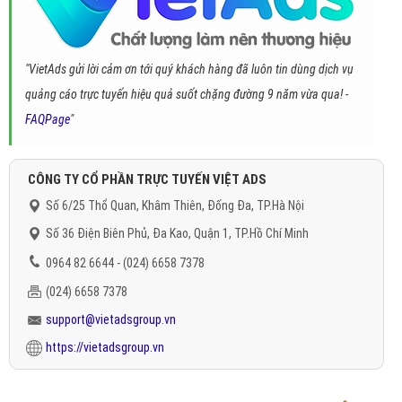
"VietAds gửi lời cảm ơn tới quý khách hàng đã luôn tin dùng dịch vụ
quảng cáo trực tuyến hiệu quả suốt chặng đường 9 năm vừa qua! -
FAQPage
"
CÔNG TY CỔ PHẦN TRỰC TUYẾN VIỆT ADS
Số 6/25 Thổ Quan, Khâm Thiên, Đống Đa, TP.Hà Nội
Số 36 Điện Biên Phủ, Đa Kao, Quận 1, TP.Hồ Chí Minh
0964 82 6644 - (024) 6658 7378
(024) 6658 7378
support@vietadsgroup.vn
https://vietadsgroup.vn