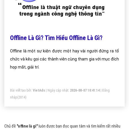
Offline Là Gì? Tìm Hiểu Offline Là Gì?
Offline là một sự kiện được một hay vài người đứng ra tổ
chức và kêu gọi các thành viên cùng tham gia với mục đích
họp măt, giải trí.
Bài viết tạo bởi:
VietAds
| Ngày cập nhật:
2026-08-07 10:41:14
|
Đăng
nhập
(2814)
Chủ đề
"offine là gì"
luôn được bạn đọc quan tâm và tìm kiếm rất nhiều