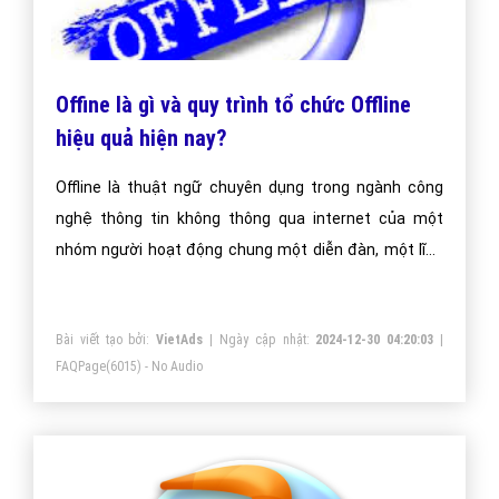
Offine là gì và quy trình tổ chức Offline
hiệu quả hiện nay?
Offline là thuật ngữ chuyên dụng trong ngành công
nghệ thông tin không thông qua internet của một
nhóm người hoạt động chung một diễn đàn, một lĩnh
vực, một sở trường, trên internet. Offline là một sự
kiện được một hay vài người đứng ra tổ chức và kêu
Bài viết tạo bởi:
VietAds
| Ngày cập nhật:
2024-12-30 04:20:03
|
gọi các thành viên cùng tham gia với mục đích họp
FAQPage
(6015) - No Audio
măt, giải trí.