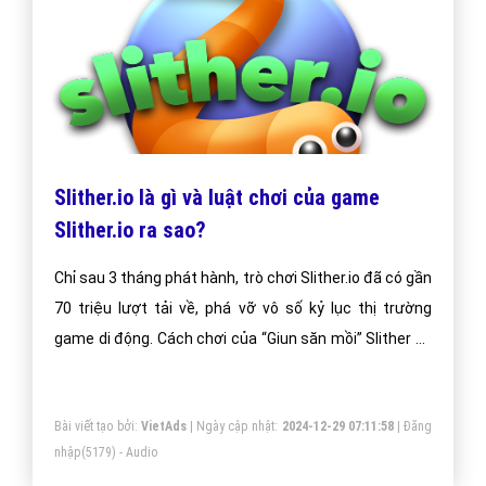
Slither.io là gì và luật chơi của game
Slither.io ra sao?
Chỉ sau 3 tháng phát hành, trò chơi Slither.io đã có gần
70 triệu lượt tải về, phá vỡ vô số kỷ lục thị trường
game di động. Cách chơi của “Giun săn mồi” Slither vô
cùng đơn giản, nhưng mang tính tương tác cộng đồng
cao.
Bài viết tạo bởi:
VietAds
| Ngày cập nhật:
2024-12-29 07:11:58
|
Đăng
nhập
(5179) - Audio