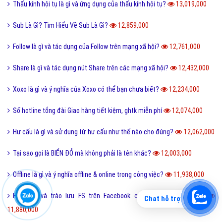
Thấu kính hội tụ là gì và ứng dụng của thấu kính hội tụ?
13,019,000
Sub Là Gì? Tìm Hiểu Về Sub Là Gì?
12,859,000
Follow là gì và tác dụng của Follow trên mạng xã hội?
12,761,000
Share là gì và tác dụng nút Share trên các mạng xã hội?
12,432,000
Xoxo là gì và ý nghĩa của Xoxo có thể bạn chưa biết?
12,234,000
Số hotline tổng đài Giao hàng tiết kiệm, ghtk miễn phí
12,074,000
Hư cấu là gì và sử dụng từ hư cấu như thế nào cho đúng?
12,062,000
Tại sao gọi là BIỂN ĐỎ mà không phải là tên khác?
12,003,000
Offline là gì và ý nghĩa offline & online trong công việc?
11,938,000
FS là gì và trào lưu FS trên Facebook có thể bạn chưa biết?
Chat hỗ trợ
11,880,000