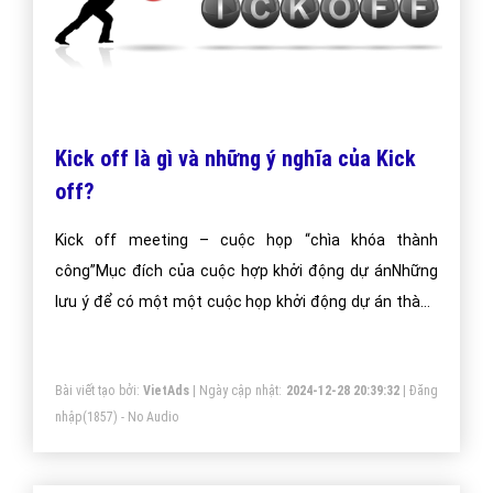
Kick off là gì và những ý nghĩa của Kick
off?
Kick off meeting – cuộc họp “chìa khóa thành
công”Mục đích của cuộc hợp khởi động dự ánNhững
lưu ý để có một một cuộc họp khởi động dự án thành
công Những nhân tố quyết định đến sự thành công
Kick off meeting của bạn
Bài viết tạo bởi:
VietAds
| Ngày cập nhật:
2024-12-28 20:39:32
|
Đăng
nhập
(1857) - No Audio