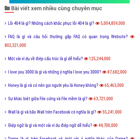
Bài viết xem nhiều cùng chuyên mục
Lỗi 404 là gì? Những cách khắc phục lỗi 404 là gì?
5,004,859,000
FAQ là gì và câu hỏi thường gặp FAQ có quan trọng Website?
802,321,000
Một vài ví dụ về điệp cấu trúc là gì dễ hiểu?
125,244,000
I love you 3000 là gì và những ý nghĩa I love you 3000?
87,682,000
Honey là gì và có nên gọi người yêu là Honey không?
65,463,000
Sự khác biệt giữa File cứng và File mềm là gì?
63,721,000
Wall là gì và bão Wall trên Facebook có nghĩa là gì?
55,241,000
Điệp ngữ là gì và một vài ví dụ điệp ngữ dễ hiểu?
44,700,000
Dame là gì trên Facebook và một vài ý nghĩa khác của Dame?