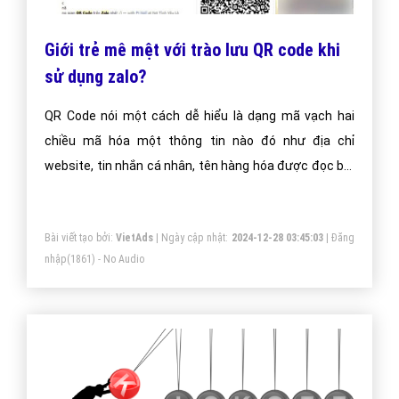
Giới trẻ mê mệt với trào lưu QR code khi
sử dụng zalo?
QR Code nói một cách dễ hiểu là dạng mã vạch hai
chiều mã hóa một thông tin nào đó như địa chỉ
website, tin nhắn cá nhân, tên hàng hóa được đọc bởi
máy đọc mã vạch, smartphone có chức năng chụp
ảnh hoặc ứng dụng chuyên biệt để quét mã.
Bài viết tạo bởi:
VietAds
| Ngày cập nhật:
2024-12-28 03:45:03
|
Đăng
nhập
(1861) - No Audio