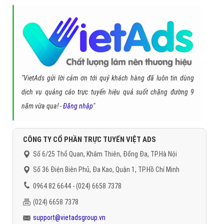
"VietAds gửi lời cảm ơn tới quý khách hàng đã luôn tin dùng
dịch vụ quảng cáo trực tuyến hiệu quả suốt chặng đường 9
năm vừa qua! -
Đăng nhập
"
CÔNG TY CỔ PHẦN TRỰC TUYẾN VIỆT ADS
Số 6/25 Thổ Quan, Khâm Thiên, Đống Đa, TP.Hà Nội
Số 36 Điện Biên Phủ, Đa Kao, Quận 1, TP.Hồ Chí Minh
0964 82 6644 - (024) 6658 7378
(024) 6658 7378
support@vietadsgroup.vn