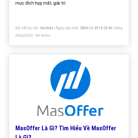
mục đích họp măt, giải trí.
Bài viết tạo bởi:
VietAds
| Ngày cập nhật:
2024-12-29 15:32:46
|
Đăng
nhập
(2202) - No Audio
MasOffer Là Gì? Tìm Hiểu Về MasOffer
Là Gì?