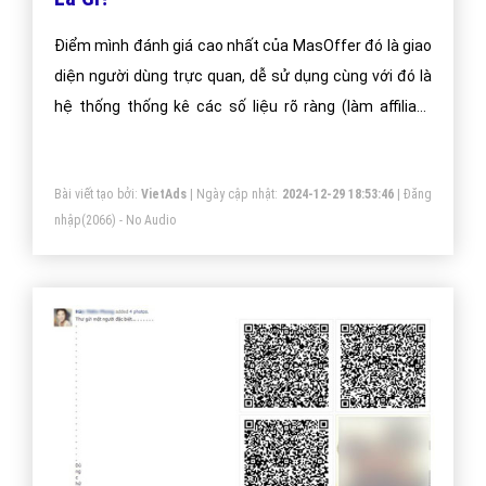
Điểm mình đánh giá cao nhất của MasOffer đó là giao
diện người dùng trực quan, dễ sử dụng cùng với đó là
hệ thống thống kê các số liệu rõ ràng (làm affiliate
marketing quan trọng nhất là thống kê đơn hàng phải
rõ ràng, minh bạch).
Bài viết tạo bởi:
VietAds
| Ngày cập nhật:
2024-12-29 18:53:46
|
Đăng
nhập
(2066) - No Audio