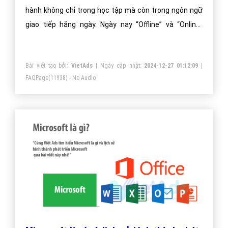
hành không chỉ trong học tập mà còn trong ngôn ngữ
giao tiếp hằng ngày. Ngày nay “Offline” và “Online”
được giới trẻ Việt Nam dùng nhiều, vậy Offline là gì?
Các bạn đã hiểu rõ ý nghĩa của nó chưa? Cùng theo dõi
Bài viết tạo bởi:
VietAds
| Ngày cập nhật:
2024-12-27 01:12:09
|
bài viết này để có câu trả lời nhé!
FAQPage
(11938) - No Audio