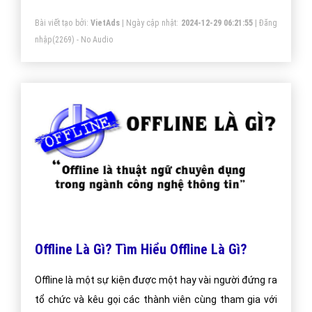
26/10, tại Yangon, Myanmar, ông Vương Quang Khải,
Bài viết tạo bởi:
VietAds
| Ngày cập nhật:
2024-12-29 06:21:55
|
Đăng
Phó tổng giám đốc VNG, người sáng lập Zalo, tuyên bố
nhập
(2269) - No Audio
dịch vụ nhắn tin tức thời này có 2 triệu người dùng tại
đây.
Offline Là Gì? Tìm Hiểu Offline Là Gì?
Offline là một sự kiện được một hay vài người đứng ra
tổ chức và kêu gọi các thành viên cùng tham gia với