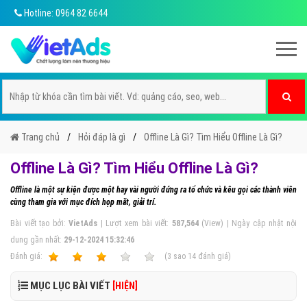
Hotline: 0964 82 6644
Trang chủ
Hỏi đáp là gì
Offline Là Gì? Tìm Hiểu Offline Là Gì?
Offline Là Gì? Tìm Hiểu Offline Là Gì?
Offline là một sự kiện được một hay vài người đứng ra tổ chức và kêu gọi các thành viên
cùng tham gia với mục đích họp măt, giải trí.
Bài viết tạo bởi:
VietAds
| Lượt xem bài viết:
587,564
(View) | Ngày cập nhật nội
dung gần nhất:
29-12-2024 15:32:46
Ðánh giá:
1
2
3
4
5
(
3
sao
14
đánh giá)
MỤC LỤC BÀI VIẾT
[HIỆN]