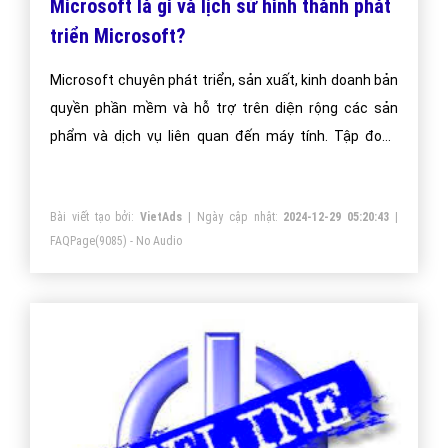
Microsoft là gì và lịch sử hình thành phát
triển Microsoft?
Microsoft chuyên phát triển, sản xuất, kinh doanh bản
quyền phần mềm và hỗ trợ trên diện rộng các sản
phẩm và dịch vụ liên quan đến máy tính. Tập đoàn
Microsoft được sáng lập bởi Bill Gates và Paul Allen
vào ngày 4 tháng 4 năm 1975.
Bài viết tạo bởi:
VietAds
| Ngày cập nhật:
2024-12-29 05:20:43
|
FAQPage
(9085) - No Audio