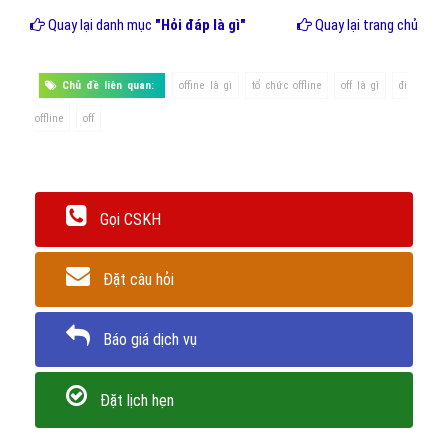
Quay lại danh mục
"Hỏi đáp là gì"
Quay lại trang chủ
Chủ đề liên quan:
offine là gì
tổ chức offline
off là gì
đi
offline
off
Gọi CSKH
Đặt câu hỏi
Báo giá dịch vụ
Đặt lịch hẹn