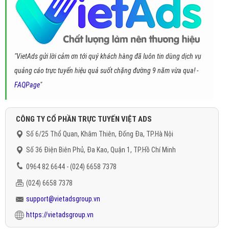
"VietAds gửi lời cảm ơn tới quý khách hàng đã luôn tin dùng dịch vụ
quảng cáo trực tuyến hiệu quả suốt chặng đường 9 năm vừa qua! -
FAQPage
"
CÔNG TY CỔ PHẦN TRỰC TUYẾN VIỆT ADS
Số 6/25 Thổ Quan, Khâm Thiên, Đống Đa, TP.Hà Nội
Số 36 Điện Biên Phủ, Đa Kao, Quận 1, TP.Hồ Chí Minh
0964 82 6644 - (024) 6658 7378
(024) 6658 7378
support@vietadsgroup.vn
https://vietadsgroup.vn