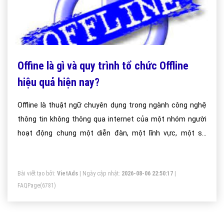
Offine là gì và quy trình tổ chức Offline
hiệu quả hiện nay?
Offline là thuật ngữ chuyên dụng trong ngành công nghệ
thông tin không thông qua internet của một nhóm người
hoạt động chung một diễn đàn, một lĩnh vực, một sở
trường, trên internet. Offline là một sự kiện được một hay
vài người đứng ra tổ chức và kêu gọi các thành viên cùng
Bài viết tạo bởi:
VietAds
| Ngày cập nhật:
2026-08-06 22:50:17
|
tham gia với mục đích họp măt, giải trí.
FAQPage
(6781)