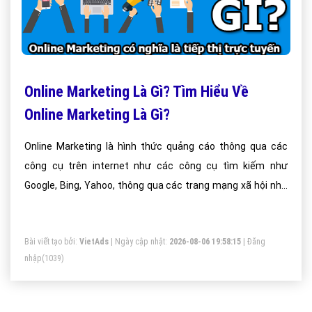
Online Marketing Là Gì? Tìm Hiểu Về
Online Marketing Là Gì?
Online Marketing là hình thức quảng cáo thông qua các
công cụ trên internet như các công cụ tìm kiếm như
Google, Bing, Yahoo, thông qua các trang mạng xã hội như
Facebook, Google plus, Zing Me, Quảng Cáo Đặt Banner
trên các trang web.
Bài viết tạo bởi:
VietAds
| Ngày cập nhật:
2026-08-06 19:58:15
|
Đăng
nhập
(1039)