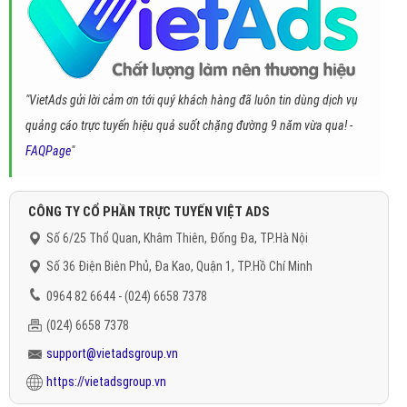
"VietAds gửi lời cảm ơn tới quý khách hàng đã luôn tin dùng dịch vụ
quảng cáo trực tuyến hiệu quả suốt chặng đường 9 năm vừa qua! -
FAQPage
"
CÔNG TY CỔ PHẦN TRỰC TUYẾN VIỆT ADS
Số 6/25 Thổ Quan, Khâm Thiên, Đống Đa, TP.Hà Nội
Số 36 Điện Biên Phủ, Đa Kao, Quận 1, TP.Hồ Chí Minh
0964 82 6644 - (024) 6658 7378
(024) 6658 7378
support@vietadsgroup.vn
https://vietadsgroup.vn