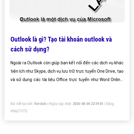
Outlook là gì? Tạo tài khoản outlook và
cách sử dụng?
Ngoài ra Outlook còn giúp bạn kết nối đến các dịch vụ khác
tiện ích như Skype, dịch vụ lưu trữ trực tuyến One Drive, tạo
và sử dụng các tài liệu Office trực tuyến như Word Online,
Excel Online, PowerPoint Online. Outlook còn có khả năng
chống thư rác tốt, cách sắp xếp bố trí thông tin liên lạc gọn
Bài viết tạo bởi:
VietAds
| Ngày cập nhật:
2026-08-06 22:59:01
|
Đăng
gàng dễ nhìn.
nhập
(1275)