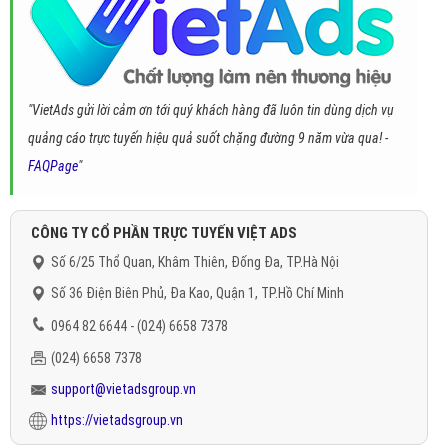
"VietAds gửi lời cảm ơn tới quý khách hàng đã luôn tin dùng dịch vụ
quảng cáo trực tuyến hiệu quả suốt chặng đường 9 năm vừa qua! -
FAQPage
"
CÔNG TY CỔ PHẦN TRỰC TUYẾN VIỆT ADS
Số 6/25 Thổ Quan, Khâm Thiên, Đống Đa, TP.Hà Nội
Số 36 Điện Biên Phủ, Đa Kao, Quận 1, TP.Hồ Chí Minh
0964 82 6644 - (024) 6658 7378
(024) 6658 7378
support@vietadsgroup.vn
https://vietadsgroup.vn