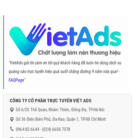
"VietAds gửi lời cảm ơn tới quý khách hàng đã luôn tin dùng dịch vụ
quảng cáo trực tuyến hiệu quả suốt chặng đường 9 năm vừa qua! -
FAQPage
"
CÔNG TY CỔ PHẦN TRỰC TUYẾN VIỆT ADS
Số 6/25 Thổ Quan, Khâm Thiên, Đống Đa, TP.Hà Nội
Số 36 Điện Biên Phủ, Đa Kao, Quận 1, TP.Hồ Chí Minh
0964 82 6644 - (024) 6658 7378