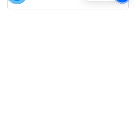
Quảng cáo TikTok
Quảng cáo tiktok đang là hình thức quảng cáo video
hiệu quả hiện nay và được nhiều doanh nghiệp lựa
chọn quảng cáo video