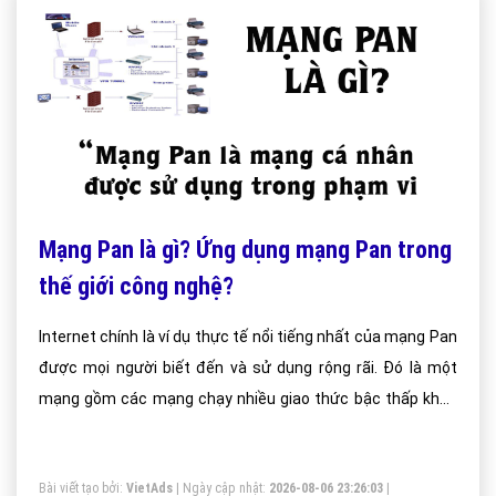
Mạng Pan là gì? Ứng dụng mạng Pan trong
thế giới công nghệ?
Internet chính là ví dụ thực tế nổi tiếng nhất của mạng Pan
được mọi người biết đến và sử dụng rộng rãi. Đó là một
mạng gồm các mạng chạy nhiều giao thức bậc thấp khác
nhau, được thống nhất bởi một giao thức liên mạng - giao
thức IP, Pan có dây phổ biến nhất là USB. Ngoài ra không
Bài viết tạo bởi:
VietAds
| Ngày cập nhật:
2026-08-06 23:26:03
|
dây công nghệ mạng là Bluetooth, mạng wif, tai nghe và