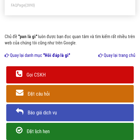
FAQPage
(2890)
điện thoại thông minh cũng là một thành phần quan trọng
trong sử dụng mạng Pan
Chủ đề
"pan là gì"
luôn được bạn đọc quan tâm và tìm kiếm rất nhiều trên
web của chúng tôi cũng như trên Google.
Quay lại danh mục
"Hỏi đáp là gì"
Quay lại trang chủ
Gọi CSKH
Đặt câu hỏi
Báo giá dịch vụ
Đặt lịch hẹn