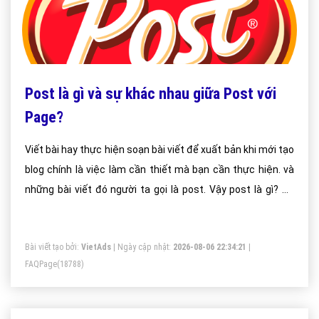
Post là gì và sự khác nhau giữa Post với
Page?
Viết bài hay thực hiện soạn bài viết để xuất bản khi mới tạo
blog chính là việc làm cần thiết mà bạn cần thực hiện. và
những bài viết đó người ta gọi là post. Vậy post là gì? sự
khác nhau giữa post và page là gì?
Bài viết tạo bởi:
VietAds
| Ngày cập nhật:
2026-08-06 22:34:21
|
FAQPage
(18788)