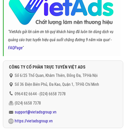
"VietAds gửi lời cảm ơn tới quý khách hàng đã luôn tin dùng dịch vụ
quảng cáo trực tuyến hiệu quả suốt chặng đường 9 năm vừa qua! -
FAQPage
"
CÔNG TY CỔ PHẦN TRỰC TUYẾN VIỆT ADS
Số 6/25 Thổ Quan, Khâm Thiên, Đống Đa, TP.Hà Nội
Số 36 Điện Biên Phủ, Đa Kao, Quận 1, TP.Hồ Chí Minh
0964 82 6644 - (024) 6658 7378
(024) 6658 7378
support@vietadsgroup.vn
https://vietadsgroup.vn