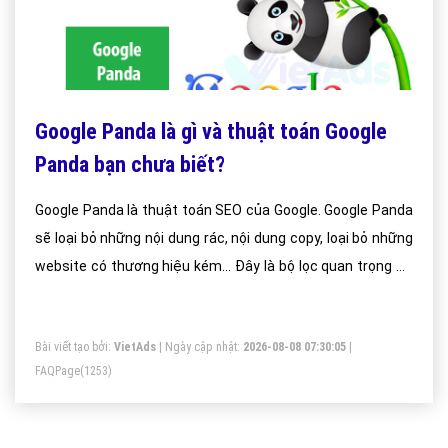
Google Panda là gì và thuật toán Google
Panda bạn chưa biết?
Google Panda là thuật toán SEO của Google. Google Panda
sẽ loại bỏ những nội dung rác, nội dung copy, loại bỏ những
website có thương hiệu kém… Đây là bộ lọc quan trọng để
cải tiến các kết quả tìm kiếm mới của Google.
Bài viết tạo bởi:
VietAds
| Ngày cập nhật:
2026-08-08 07:30:05
|
FAQPage
(1253)