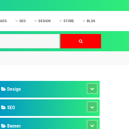
 ADS
SEO
DESIGN
STORE
BLOG
ner
 cáo Mobile
SEO Website
Thiết kế Web
nner
p quảng cáo Instagram
Dịch vụ SEO Website
Thiết kế Website
 cáo Zalo
Hỏi đáp SEO Google
Danh sách Website
 cáo Instagram
Thiết kế Landing Page
cáo Online
Dịch vụ thiết kế Website
 cáo Skype
Hỏi đáp Website
 cáo TVC
 cáo Cốc Cốc
mềm ứng dụng hay