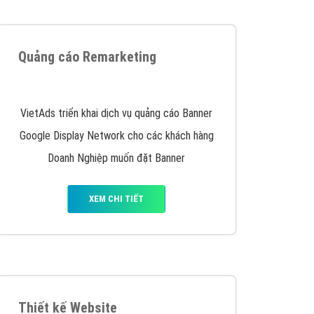
iển thương hiệu của doanh nghiệp bạn với mức chi
chuyên sâu trong nghề, được đào tạo bài bản tại