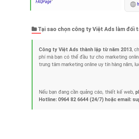
FAQPage
"
h