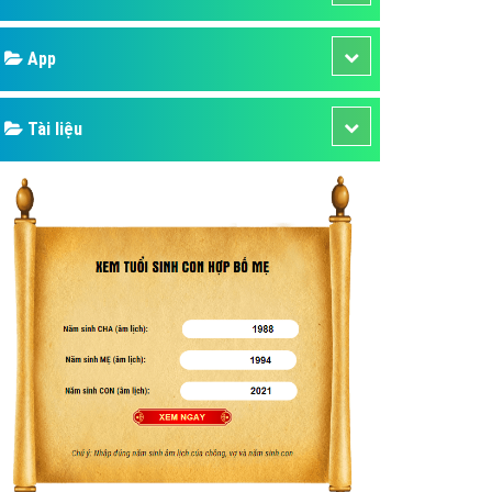
áp quảng cáo Youtube
Google
kế ứng dụng
 cáo Cốc Cốc hiệu quả
Bảng giá
 cáo Zalo chuyên nghiệp
ghĩa
Web Store
à gì
Dịch vụ liên quan
mềm ứng dụng hay
Other Ads
Quảng Cáo Google
App