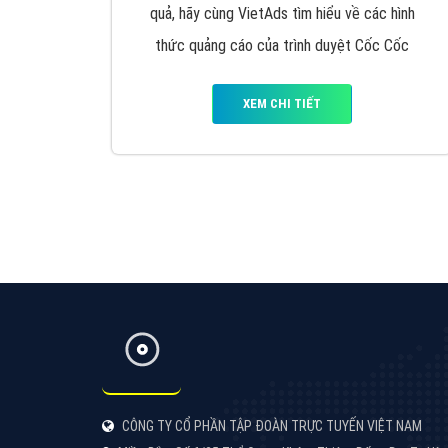
Google Ads là hình thức quảng cáo của
Google được tài trợ có chữ Ad gồm 4 ví trí
trên cùng và 3 vị trí dưới cùng
XEM CHI TIẾT
Công ty SEO Website