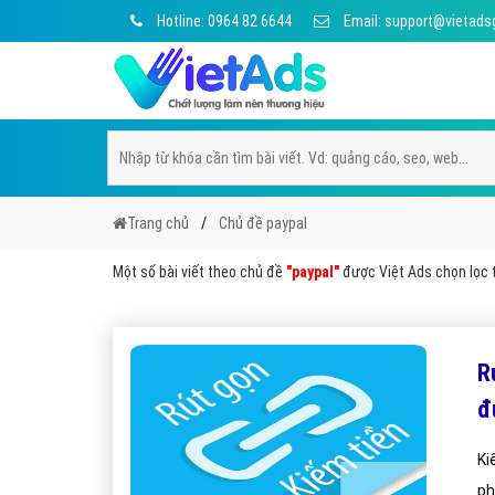
Hotline: 0964 82 6644
Email: support@vietads
Trang chủ
Chủ đề paypal
Một số bài viết theo chủ đề
"paypal"
được Việt Ads chọn lọc t
R
đ
Ki
ph