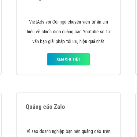
hát triển Website cho doanh nghiệp mình
. Đừng chần chừ hã
support@vietadsgroup.vn
để được tư vấn chuyên sâu về giải phá
Quảng cáo trên Facebook