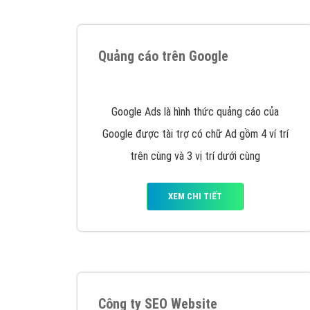
Tại sao chọn công ty Việt Ads làm đối 
Công ty Việt Ads thành lập từ năm 2013
, c
phí mà bạn có thể đầu tư cho marketing on
trung tâm marketing online uy tín hàng năm, l