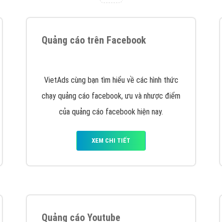
tác Marketing Online?
húng tôi với bề dày kinh nghiệm sẽ tư vấn xây dựng và phát tr
line. Đội ngũ kỹ thuật quảng cáo trực tuyến, SEO, lập trình Web 
uôn
đem đến cho khách hàng sản phẩm/ dịch vụ chất lượng
.