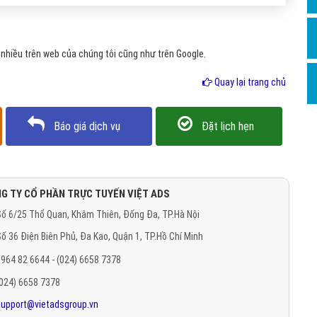
Hỏi đ
Thiết 
nhiều trên web của chúng tôi cũng như trên Google.
Quảng
Quay lại trang chủ
Quảng
Định n
Báo giá dịch vụ
Đặt lịch hẹn
Nghĩa l
Phần 
G TY CỔ PHẦN TRỰC TUYẾN VIỆT ADS
ố 6/25 Thổ Quan, Khâm Thiên, Đống Đa, TP.Hà Nội
ố 36 Điện Biên Phủ, Đa Kao, Quận 1, TP.Hồ Chí Minh
964 82 6644 - (024) 6658 7378
(024) 6658 7378
support@vietadsgroup.vn