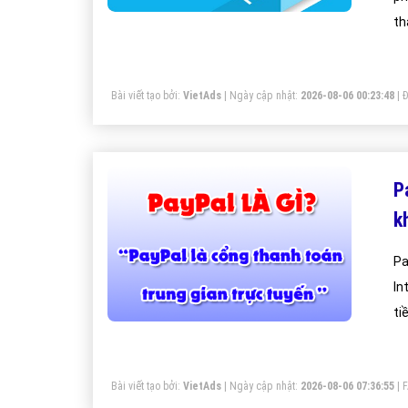
th
li
cụ
Bài viết tạo bởi:
VietAds
| Ngày cập nhật:
2026-08-06 00:23:48
|
Đ
ch
hú
P
k
Pa
In
ti
tr
Bài viết tạo bởi:
VietAds
| Ngày cập nhật:
2026-08-06 07:36:55
|