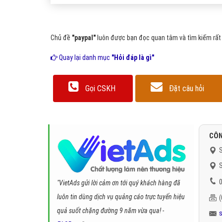
Chủ đề
"paypal"
luôn được bạn đọc quan tâm và tìm kiếm rất 
Quay lại danh mục
"Hỏi đáp là gì"
Gọi CSKH
Đặt câu hỏi
CÔN
S
S
0
"VietAds gửi lời cảm ơn tới quý khách hàng đã
luôn tin dùng dịch vụ quảng cáo trực tuyến hiệu
quả suốt chặng đường 9 năm vừa qua! -