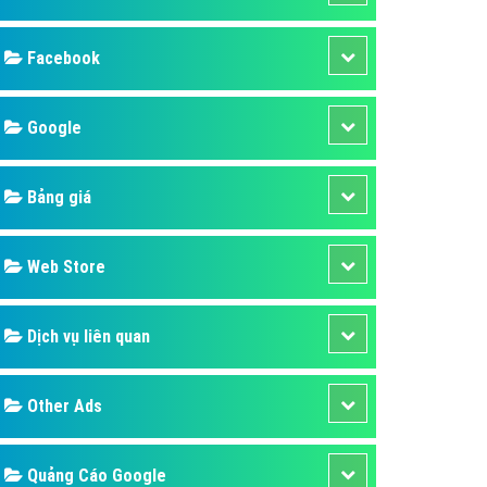
ụ Domain & Hosting
áp phần mềm
áp quảng cáo TVC
p quảng cáo mobile
p quảng cáo Online
áp quảng cáo Skype
p Domain & Hosting
Design
p viết bài Marketing
 cáo Youtube
SEO
ụ quảng cáo Youtube
ụ quảng cáo Cốc Cốc
Banner
ụ quảng cáo Tiktok
Facebook
ụ quảng cáo Zalo