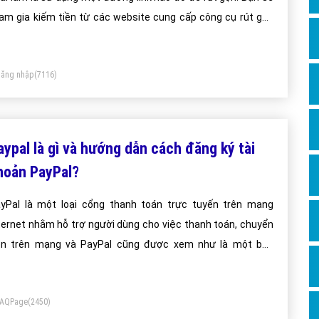
Dịch v
am gia kiếm tiền từ các website cung cấp công cụ rút gọn
Hỏi đ
nk của họ. Sử dụng đường link của mình để rút gọn trên công
Hỏi đ
 mà họ cung cấp. Sau đó chia sẻ đến bạn bè, người thân,
ăng nhập
(7116)
ia sẻ trên các diễn đàn, forum, các trang mạng xã hội để thu
Hỏi đá
t lượt click. Bạn sẽ có tiền.
Hỏi đá
Hỏi đ
aypal là gì và hướng dẫn cách đăng ký tài
Hỏi đá
hoản PayPal?
Hỏi đá
yPal là một loại cổng thanh toán trực tuyến trên mạng
Quảng
ternet nhằm hỗ trợ người dùng cho việc thanh toán, chuyển
Dịch v
ền trên mạng và PayPal cũng được xem như là một bên
Dịch v
ung gian trong quá trình giao dịch của bạn.
Dịch v
FAQPage
(2450)
Dịch v