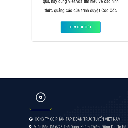
Google Ads là hình thức quảng cáo của
Google được tài trợ có chữ Ad gồm 4 ví trí
trên cùng và 3 vị trí dưới cùng
XEM CHI TIẾT
Công ty SEO Website