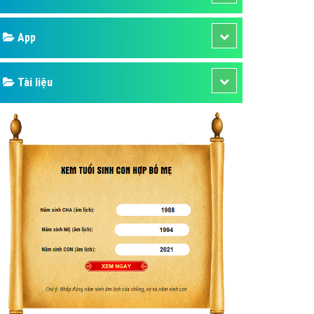
áp quảng cáo Youtube
Google
kế ứng dụng
 cáo Cốc Cốc hiệu quả
Bảng giá
 cáo Zalo chuyên nghiệp
ghĩa
Web Store
à gì
Dịch vụ liên quan
mềm ứng dụng hay
Other Ads
Quảng Cáo Google
App