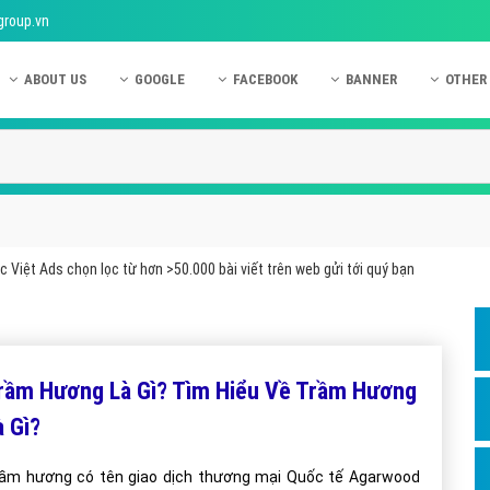
group.vn
ABOUT US
GOOGLE
FACEBOOK
BANNER
OTHER
Giới thiệu công ty Việt Ads
Kinh nghiệm quảng cáo Google
Kinh nghiệm quảng cáo Facebook
Dịch vụ quảng cáo Ban
Quảng
Hướng dẫn thanh toán Việt Ads
Kiến thức quảng cáo Google
Dịch vụ quảng cáo Facebook
Hỏi đáp quảng cáo Ba
Hỏi đá
Chính sách bảo mật Việt Ads
Dịch vụ quảng cáo Google
Kiến thức quảng cáo Facebook
Quảng cáo Banner
Quảng
Chính sách bảo hành & bảo trì Việt Ads
Quảng cáo Google Adwords
Quảng cáo Facebook
Quảng
 Việt Ads chọn lọc từ hơn >50.000 bài viết trên web gửi tới quý bạn
Liên hệ Việt Ads
Các hình thức quảng cáo Google
Hỏi đáp Facebook
Quảng 
Chính sách đại lý Việt Ads
Hướng dẫn chạy quảng cáo Google
Quảng
Tiện ích mở rộng quảng cáo Google
Quảng
rầm Hương Là Gì? Tìm Hiểu Về Trầm Hương
Hỏi đáp Google
Quảng
à Gì?
Phần 
ầm hương có tên giao dịch thương mại Quốc tế Agarwood