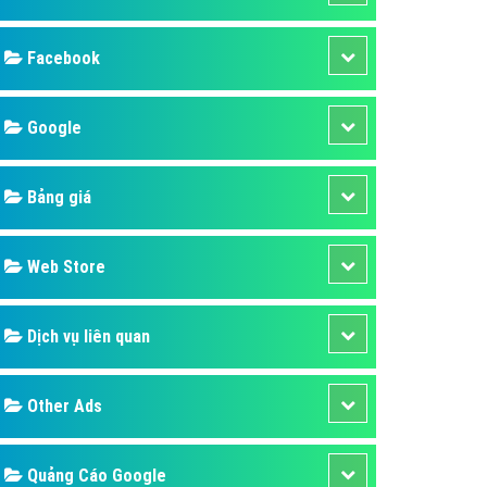
ụ Domain & Hosting
áp phần mềm
áp quảng cáo TVC
p quảng cáo mobile
p quảng cáo Online
áp quảng cáo Skype
p Domain & Hosting
Design
p viết bài Marketing
 cáo Youtube
SEO
ụ quảng cáo Youtube
ụ quảng cáo Cốc Cốc
Banner
ụ quảng cáo Tiktok
Facebook
ụ quảng cáo Zalo