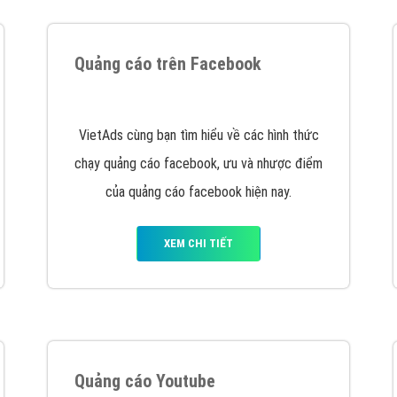
tác Marketing Online?
húng tôi với bề dày kinh nghiệm sẽ tư vấn xây dựng và phát tr
line. Đội ngũ kỹ thuật quảng cáo trực tuyến, SEO, lập trình Web 
uôn
đem đến cho khách hàng sản phẩm/ dịch vụ chất lượng
.