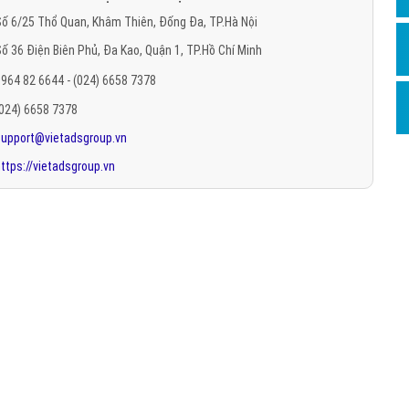
Hỏi đ
ố 6/25 Thổ Quan, Khâm Thiên, Đống Đa, TP.Hà Nội
ố 36 Điện Biên Phủ, Đa Kao, Quận 1, TP.Hồ Chí Minh
Thiết 
964 82 6644 - (024) 6658 7378
Quảng
(024) 6658 7378
Quảng
support@vietadsgroup.vn
Định n
ttps://vietadsgroup.vn
Nghĩa l
Phần 