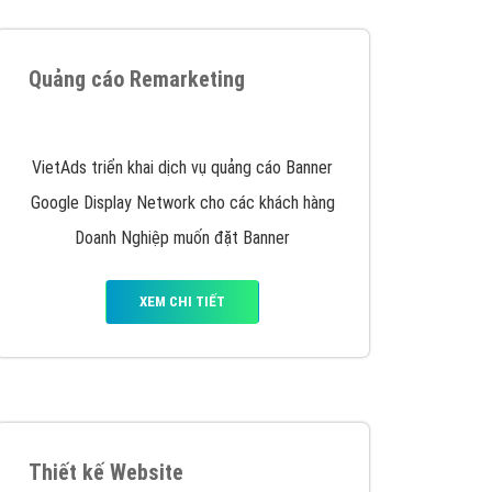
iển thương hiệu của doanh nghiệp bạn với mức chi
chuyên sâu trong nghề, được đào tạo bài bản tại