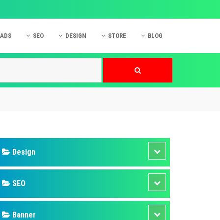
 ADS
SEO
DESIGN
STORE
BLOG
ner
 cáo Mobile
SEO Website
Thiết kế Web
nner
p quảng cáo Instagram
Dịch vụ SEO Website
Thiết kế Website
 cáo Zalo
Hỏi đáp SEO Google
Danh sách Website
 cáo Instagram
Thiết kế Landing Page
cáo Online
Dịch vụ thiết kế Website
 cáo Skype
Hỏi đáp Website
 cáo TVC
 cáo Cốc Cốc
mềm ứng dụng hay