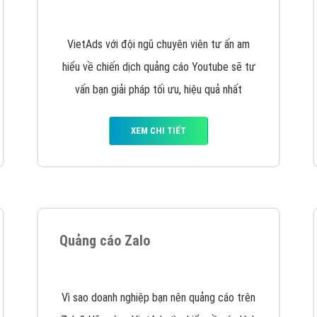
hát triển Website cho doanh nghiệp mình
. Đừng chần chừ hã
support@vietadsgroup.vn
để được tư vấn chuyên sâu về giải phá
Quảng cáo trên Facebook