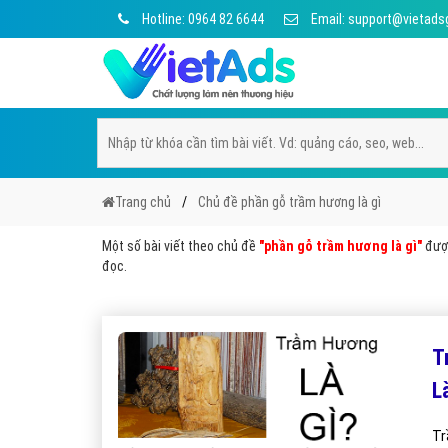
Hotline: 0964 82 6644
Email: support@vietads
Trang chủ
Chủ đề phần gỗ trầm hương là gì
Một số bài viết theo chủ đề
"phần gỗ trầm hương là gì"
được
đọc.
T
L
Tr