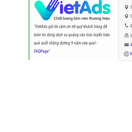
S
S
0
"VietAds gửi lời cảm ơn tới quý khách hàng đã
luôn tin dùng dịch vụ quảng cáo trực tuyến hiệu
quả suốt chặng đường 9 năm vừa qua! -
FAQPage
"
h