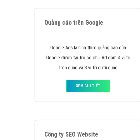
Tại sao chọn công ty Việt Ads làm đối 
Công ty Việt Ads thành lập từ năm 2013
, c
phí mà bạn có thể đầu tư cho marketing on
trung tâm marketing online uy tín hàng năm, l