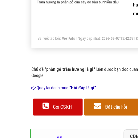
ha
mù
Bài viết tạo bởi:
VietAds
| Ngày cập nhật:
2026-08-07 15:42:37
|
Đ
Chủ đề
"phần gỗ trầm hương là gì"
luôn được bạn đọc quan 
Google.
Quay lại danh mục
"Hỏi đáp là gì"
Gọi CSKH
Đặt câu hỏi
CÔN