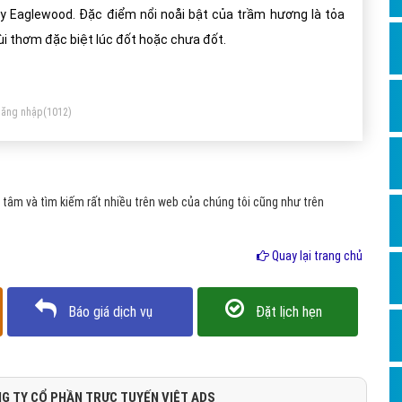
Dịch v
y Eaglewood. Đặc điểm nổi noåi bật của trầm hương là tỏa
Hỏi đ
i thơm đặc biệt lúc đốt hoặc chưa đốt.
Hỏi đ
Hỏi đá
ăng nhập
(1012)
Hỏi đá
Hỏi đ
Hỏi đá
tâm và tìm kiếm rất nhiều trên web của chúng tôi cũng như trên
Hỏi đá
Quay lại trang chủ
Quảng
Dịch v
Báo giá dịch vụ
Đặt lịch hẹn
Dịch v
Dịch v
Dịch v
G TY CỔ PHẦN TRỰC TUYẾN VIỆT ADS