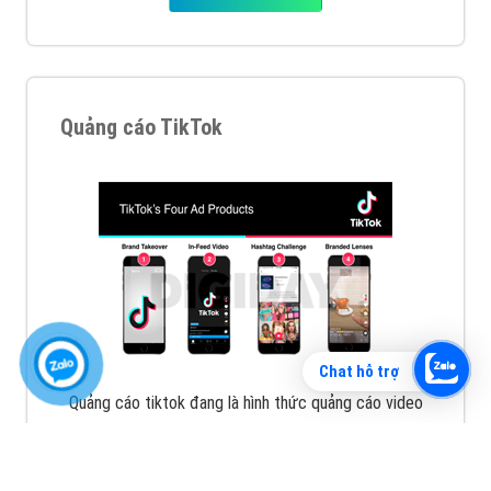
Vì sao doanh nghiệp bạn nên quảng cáo trên Zalo?
Hãy cùng VietAds tìm hiểu về các hình thức quảng
cáo Zalo hiệu quả
XEM CHI TIẾT
Chat hỗ trợ