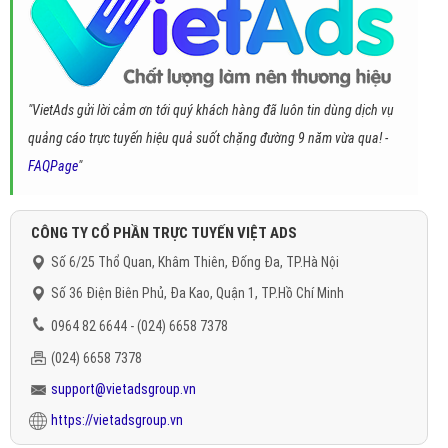
"VietAds gửi lời cảm ơn tới quý khách hàng đã luôn tin dùng dịch vụ
quảng cáo trực tuyến hiệu quả suốt chặng đường 9 năm vừa qua! -
FAQPage
"
CÔNG TY CỔ PHẦN TRỰC TUYẾN VIỆT ADS
Số 6/25 Thổ Quan, Khâm Thiên, Đống Đa, TP.Hà Nội
Số 36 Điện Biên Phủ, Đa Kao, Quận 1, TP.Hồ Chí Minh
0964 82 6644 - (024) 6658 7378
(024) 6658 7378
support@vietadsgroup.vn
https://vietadsgroup.vn