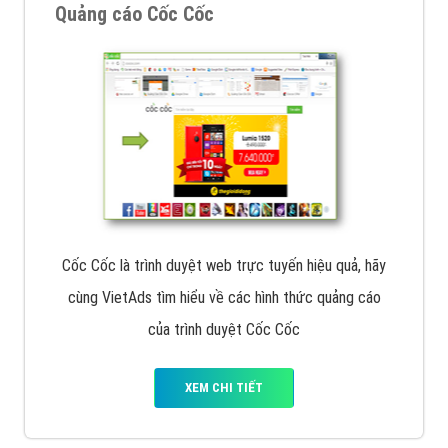
Tìm công ty thiết kế website uy tín, chuyên nghiệp tại
Hà Nội là rất khó cho khách hàng. VietAds xin giới
thiệu công ty thiết kế Viet
XEM CHI TIẾT
Quảng cáo Cốc Cốc