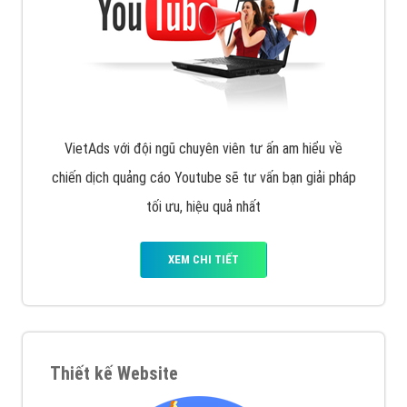
VietAds với đội ngũ SEOer giàu kinh nghiệm được đào
tạo bài bản tại các trung tâm SEO lớn như: Litado,
Inet, Vietmoz, Vinalink
XEM CHI TIẾT
Quảng cáo Youtube