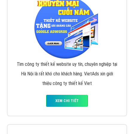
VietAds với đội ngũ chuyên viên tư ấn am hiểu về
chiến dịch quảng cáo Youtube sẽ tư vấn bạn giải pháp
tối ưu, hiệu quả nhất
XEM CHI TIẾT
Thiết kế Website