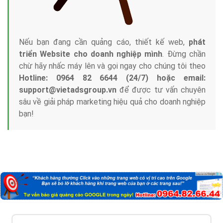
với bề dày kinh nghiệm sẽ tư vấn xây dựng và phát
triển thương hiệu của doanh nghiệp bạn với mức chi
phí mà bạn có thể đầu tư cho marketing online. Đội
ngũ kỹ thuật quảng cáo trực tuyến, SEO, lập trình
Web chuyên sâu trong nghề, được đào tạo bài bản tại
trung tâm marketing online uy tín hàng năm, luôn
đem
đến cho khách hàng sản phẩm/ dịch vụ chất
lượng
.