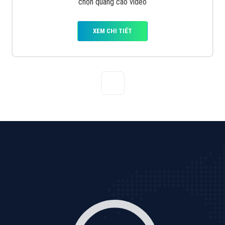
Tìm công ty thiết kế website uy tín, chuyên nghiệp tại
Hà Nội là rất khó cho khách hàng. VietAds xin giới
thiệu công ty thiết kế Viet
XEM CHI TIẾT
Quảng cáo Cốc Cốc