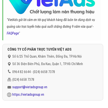
"VietAds gửi lời cảm ơn tới quý khách hàng đã luôn tin dùng dịch vụ
quảng cáo trực tuyến hiệu quả suốt chặng đường 9 năm vừa qua! -
FAQPage
"
CÔNG TY CỔ PHẦN TRỰC TUYẾN VIỆT ADS
Số 6/25 Thổ Quan, Khâm Thiên, Đống Đa, TP.Hà Nội
Số 36 Điện Biên Phủ, Đa Kao, Quận 1, TP.Hồ Chí Minh
0964 82 6644 - (024) 6658 7378
(024) 6658 7378
support@vietadsgroup.vn
https://vietadsgroup.vn