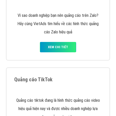
VietAds với đội ngũ chuyên viên tư ấn am hiểu về
chiến dịch quảng cáo Youtube sẽ tư vấn bạn giải pháp
tối ưu, hiệu quả nhất
XEM CHI TIẾT
Thiết kế Website