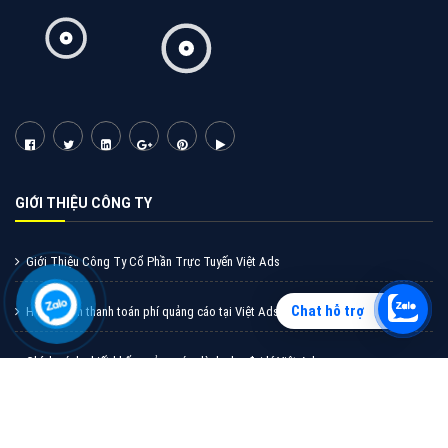
Vì sao doanh nghiệp bạn nên quảng cáo trên Zalo?
Hãy cùng VietAds tìm hiểu về các hình thức quảng
cáo Zalo hiệu quả
XEM CHI TIẾT
Chat hỗ trợ
Quảng cáo TikTok