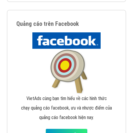
Quảng cáo trên Google
Google Ads là hình thức quảng cáo của Google được
tài trợ có chữ Ad gồm 4 ví trí trên cùng và 3 vị trí
dưới cùng
XEM CHI TIẾT