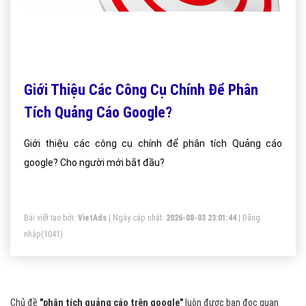
Giới Thiệu Các Công Cụ Chính Để Phân
Tích Quảng Cáo Google?
Giới thiệu các công cụ chính để phân tích Quảng cáo
google? Cho người mới bắt đầu?
Bài viết tạo bởi:
VietAds
| Ngày cập nhật:
2026-08-03 23:01:44
|
Đăng
nhập
(1041)
Chủ đề
"phân tích quảng cáo trên google"
luôn được bạn đọc quan