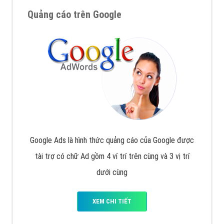
Nếu bạn đang cần quảng cáo, thiết kế web,
phát
triển Website cho doanh nghiệp mình
. Đừng chần
chừ hãy nhấc máy lên và gọi ngay cho chúng tôi theo
Hotline: 0964 82 6644 (24/7) hoặc email:
support@vietadsgroup.vn
để được tư vấn chuyên
sâu về giải pháp marketing hiệu quả cho doanh nghiệp
bạn!