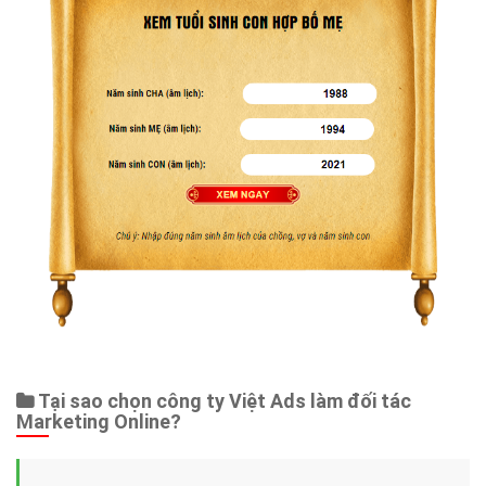
Web Store
Dịch vụ liên quan
Other Ads
Quảng Cáo Google
App
Tài liệu