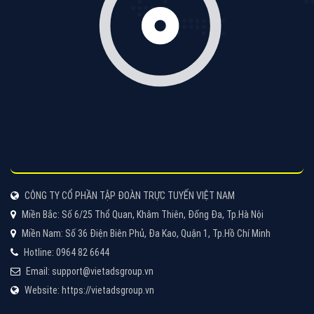
Cốc Cốc là trình duyệt web trực tuyến hiệu quả, hãy
cùng VietAds tìm hiểu về các hình thức quảng cáo
của trình duyệt Cốc Cốc
XEM CHI TIẾT
Quảng cáo Zalo