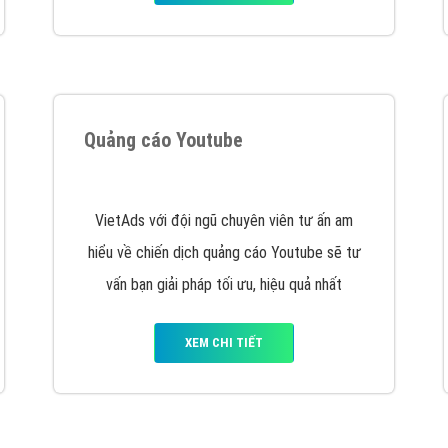
hát triển Website cho doanh nghiệp mình
. Đừng chần chừ hã
support@vietadsgroup.vn
để được tư vấn chuyên sâu về giải phá
Quảng cáo trên Facebook