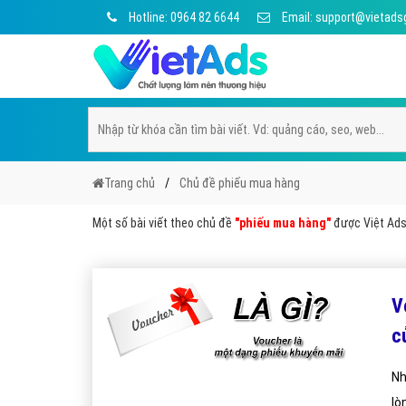
Hotline: 0964 82 6644
Email: support@vietads
Trang chủ
Chủ đề phiếu mua hàng
Một số bài viết theo chủ đề
"phiếu mua hàng"
được Việt Ads 
V
c
Nh
lò