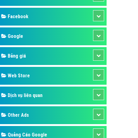
ụ Domain & Hosting
áp phần mềm
Facebook
áp quảng cáo TVC
p quảng cáo mobile
Google
p quảng cáo Online
Bảng giá
áp quảng cáo Skype
p Domain & Hosting
Web Store
p viết bài Marketing
 cáo Youtube
Dịch vụ liên quan
ụ quảng cáo Youtube
ụ quảng cáo Cốc Cốc
Other Ads
ụ quảng cáo Tiktok
ụ quảng cáo Zalo
Quảng Cáo Google