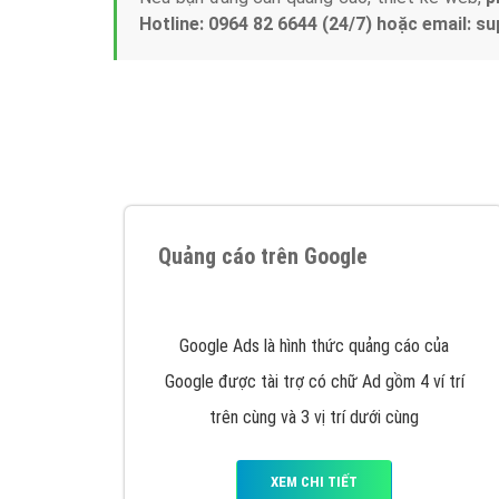
Tại sao chọn công ty Việt Ads làm đối 
Công ty Việt Ads thành lập từ năm 2013
, c
phí mà bạn có thể đầu tư cho marketing on
trung tâm marketing online uy tín hàng năm, l