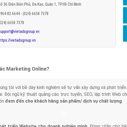
ố 36 Điện Biên Phủ, Đa Kao, Quận 1, TP.Hồ Chí Minh
Hỏi đ
964 82 6644 - (024) 6658 7378
Thiết 
(024) 6658 7378
Quảng
support@vietadsgroup.vn
Quảng
ttps://vietadsgroup.vn
Định n
Nghĩa l
Phần 