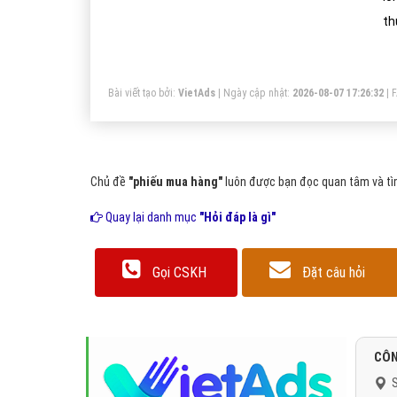
thường 
dù
Bài viết tạo bởi:
VietAds
| Ngày cập nhật:
2026-08-07 17:26:32
|
Chủ đề
"phiếu mua hàng"
luôn được bạn đọc quan tâm và tìm
Quay lại danh mục
"Hỏi đáp là gì"
Gọi CSKH
Đặt câu hỏi
CÔN
S