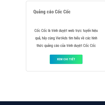
Google Ads là hình thức quảng cáo của
Google được tài trợ có chữ Ad gồm 4 ví trí
trên cùng và 3 vị trí dưới cùng
XEM CHI TIẾT