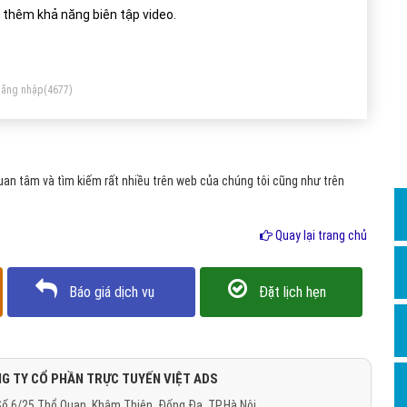
Dịch v
 thêm khả năng biên tập video.
Hỏi đ
Hỏi đ
ăng nhập
(4677)
Hỏi đá
Hỏi đá
Hỏi đ
an tâm và tìm kiếm rất nhiều trên web của chúng tôi cũng như trên
Hỏi đá
Hỏi đá
Quay lại trang chủ
Quảng
Báo giá dịch vụ
Đặt lịch hẹn
Dịch v
Dịch v
Dịch v
G TY CỔ PHẦN TRỰC TUYẾN VIỆT ADS
Dịch v
ố 6/25 Thổ Quan, Khâm Thiên, Đống Đa, TP.Hà Nội