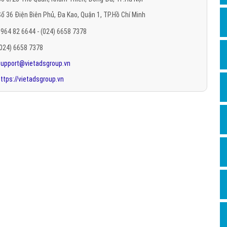
Hỏi đ
ố 36 Điện Biên Phủ, Đa Kao, Quận 1, TP.Hồ Chí Minh
Thiết 
964 82 6644 - (024) 6658 7378
Quảng
(024) 6658 7378
support@vietadsgroup.vn
Quảng
ttps://vietadsgroup.vn
Định n
Nghĩa l
Phần 