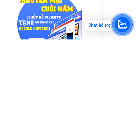
Chat hỗ trợ
Tìm công ty thiết kế website uy tín, chuyên
nghiệp tại Hà Nội là rất khó cho khách hàng.
VietAds xin giới thiệu công ty thiết kế Viet
XEM CHI TIẾT