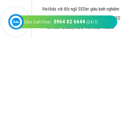
0964 82 6644
Zalo Call/Chat:
(24/7)
VietAds với đội ngũ SEOer giàu kinh nghiệm
được đào tạo bài bản tại các trung tâm SEO
lớn như: Litado, Inet, Vietmoz, Vinalink
XEM CHI TIẾT