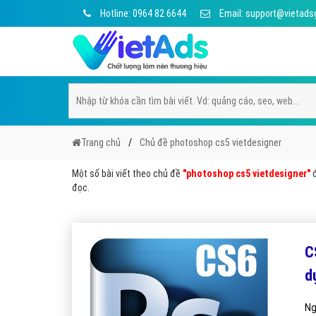
Hotline: 0964 82 6644
Email: support@vietads
Trang chủ
Chủ đề photoshop cs5 vietdesigner
Một số bài viết theo chủ đề
"photoshop cs5 vietdesigner"
đ
đọc.
C
d
Ng