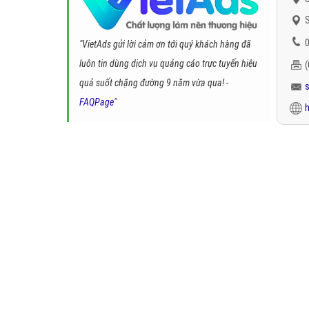
S
0
"VietAds gửi lời cảm ơn tới quý khách hàng đã
luôn tin dùng dịch vụ quảng cáo trực tuyến hiệu
quả suốt chặng đường 9 năm vừa qua! -
FAQPage
"
h