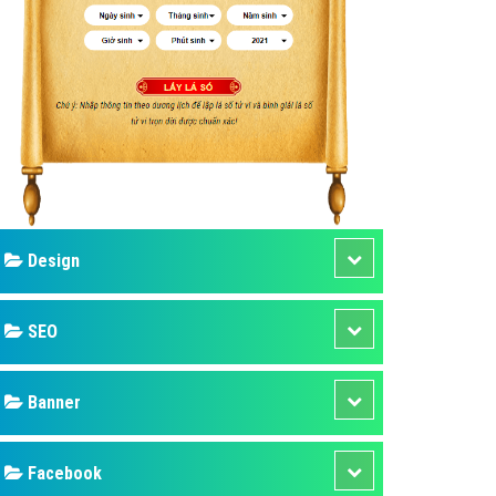
ụ Domain & Hosting
áp phần mềm
áp quảng cáo TVC
p quảng cáo mobile
p quảng cáo Online
áp quảng cáo Skype
p Domain & Hosting
Design
p viết bài Marketing
 cáo Youtube
SEO
ụ quảng cáo Youtube
ụ quảng cáo Cốc Cốc
Banner
ụ quảng cáo Tiktok
Facebook
ụ quảng cáo Zalo