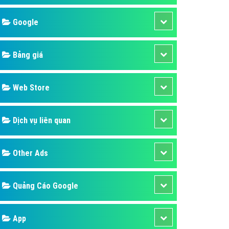
áp quảng cáo Youtube
Google
kế ứng dụng
 cáo Cốc Cốc hiệu quả
Bảng giá
 cáo Zalo chuyên nghiệp
ghĩa
Web Store
à gì
Dịch vụ liên quan
mềm ứng dụng hay
Other Ads
Quảng Cáo Google
App