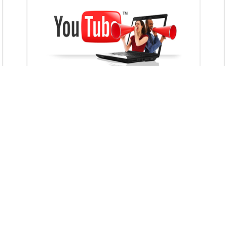
VietAds với đội ngũ chuyên viên tư ấn am
hiểu về chiến dịch quảng cáo Youtube sẽ tư
vấn bạn giải pháp tối ưu, hiệu quả nhất
XEM CHI TIẾT