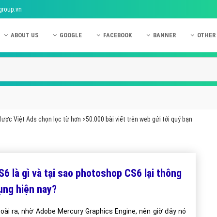
group.vn
ABOUT US
GOOGLE
FACEBOOK
BANNER
OTHER
Giới thiệu công ty Việt Ads
Kinh nghiệm quảng cáo Google
Kinh nghiệm quảng cáo Facebook
Dịch vụ quảng cáo Ban
Quảng
Hướng dẫn thanh toán Việt Ads
Kiến thức quảng cáo Google
Dịch vụ quảng cáo Facebook
Hỏi đáp quảng cáo Ba
Hỏi đá
Chính sách bảo mật Việt Ads
Dịch vụ quảng cáo Google
Kiến thức quảng cáo Facebook
Quảng cáo Banner
Quảng
Chính sách bảo hành & bảo trì Việt Ads
Quảng cáo Google Adwords
Quảng cáo Facebook
Quảng
ược Việt Ads chọn lọc từ hơn >50.000 bài viết trên web gửi tới quý bạn
Liên hệ Việt Ads
Các hình thức quảng cáo Google
Hỏi đáp Facebook
Quảng 
Chính sách đại lý Việt Ads
Hướng dẫn chạy quảng cáo Google
Quảng
Tiện ích mở rộng quảng cáo Google
Quảng
S6 là gì và tại sao photoshop CS6 lại thông
Hỏi đáp Google
Quảng
ụng hiện nay?
Phần 
oài ra, nhờ Adobe Mercury Graphics Engine, nên giờ đây nó