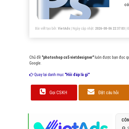
có
Bài viết tạo bởi:
VietAds
| Ngày cập nhật:
2026-08-06 22:37:03
|
Đ
Chủ đề
"photoshop cs5 vietdesigner"
luôn được bạn đọc qu
Google.
Quay lại danh mục
"Hỏi đáp là gì"
Gọi CSKH
Đặt câu hỏi
CÔN
S