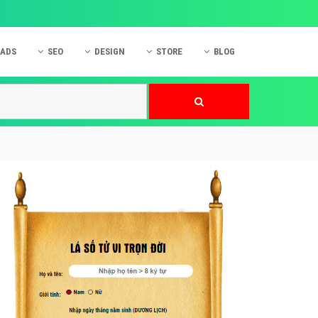
 ADS
SEO
DESIGN
STORE
BLOG
ner
 cáo Mobile
SEO Website
Thiết kế Web
nner
p quảng cáo Instagram
Dịch vụ SEO Website
Thiết kế Website
 cáo Zalo
Hỏi đáp SEO Google
Danh sách Website
 cáo Instagram
Thiết kế Landing Page
cáo Online
Dịch vụ thiết kế Website
 cáo Skype
Hỏi đáp Website
 cáo TVC
 cáo Cốc Cốc
mềm ứng dụng hay