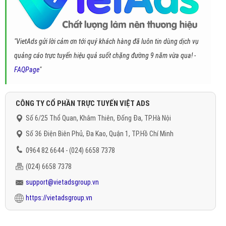
"VietAds gửi lời cảm ơn tới quý khách hàng đã luôn tin dùng dịch vụ
quảng cáo trực tuyến hiệu quả suốt chặng đường 9 năm vừa qua! -
FAQPage
"
CÔNG TY CỔ PHẦN TRỰC TUYẾN VIỆT ADS
Số 6/25 Thổ Quan, Khâm Thiên, Đống Đa, TP.Hà Nội
Số 36 Điện Biên Phủ, Đa Kao, Quận 1, TP.Hồ Chí Minh
0964 82 6644 - (024) 6658 7378
(024) 6658 7378
support@vietadsgroup.vn
https://vietadsgroup.vn