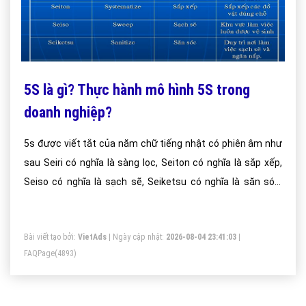
5S là gì? Thực hành mô hình 5S trong
doanh nghiệp?
5s được viết tắt của năm chữ tiếng nhật có phiên âm như
sau Seiri có nghĩa là sàng lọc, Seiton có nghĩa là sắp xếp,
Seiso có nghĩa là sạch sẽ, Seiketsu có nghĩa là săn sóc,
Shitsuke có nghĩa là sẵn sàng. Đơn giản và dễ hiểu 5s chính
là việc các bạn sẽ làm theo những quy trình vừa nêu trên
Bài viết tạo bởi:
VietAds
| Ngày cập nhật:
2026-08-04 23:41:03
|
áp dụng ngay vào trong công việc hàng ngày tại nơi làm
FAQPage
(4893)
việc.