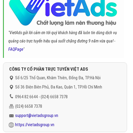
"VietAds gửi lời cảm ơn tới quý khách hàng đã luôn tin dùng dịch vụ
quảng cáo trực tuyến hiệu quả suốt chặng đường 9 năm vừa qua! -
FAQPage
"
CÔNG TY CỔ PHẦN TRỰC TUYẾN VIỆT ADS
Số 6/25 Thổ Quan, Khâm Thiên, Đống Đa, TP.Hà Nội
Số 36 Điện Biên Phủ, Đa Kao, Quận 1, TP.Hồ Chí Minh
0964 82 6644 - (024) 6658 7378
(024) 6658 7378
support@vietadsgroup.vn
https://vietadsgroup.vn