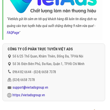
"VietAds gửi lời cảm ơn tới quý khách hàng đã luôn tin dùng dịch vụ
quảng cáo trực tuyến hiệu quả suốt chặng đường 9 năm vừa qua! -
FAQPage
"
CÔNG TY CỔ PHẦN TRỰC TUYẾN VIỆT ADS
Số 6/25 Thổ Quan, Khâm Thiên, Đống Đa, TP.Hà Nội
Số 36 Điện Biên Phủ, Đa Kao, Quận 1, TP.Hồ Chí Minh
0964 82 6644 - (024) 6658 7378
(024) 6658 7378
support@vietadsgroup.vn
https://vietadsgroup.vn