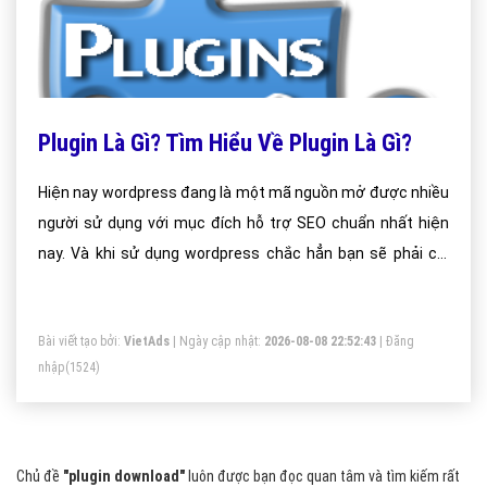
Plugin Là Gì? Tìm Hiểu Về Plugin Là Gì?
Hiện nay wordpress đang là một mã nguồn mở được nhiều
người sử dụng với mục đích hỗ trợ SEO chuẩn nhất hiện
nay. Và khi sử dụng wordpress chắc hẳn bạn sẽ phải cài
đặt các plugin hỗ trợ để hỗ trợ cho website của mình.
Bài viết tạo bởi:
VietAds
| Ngày cập nhật:
2026-08-08 22:52:43
|
Đăng
nhập
(1524)
Chủ đề
"plugin download"
luôn được bạn đọc quan tâm và tìm kiếm rất