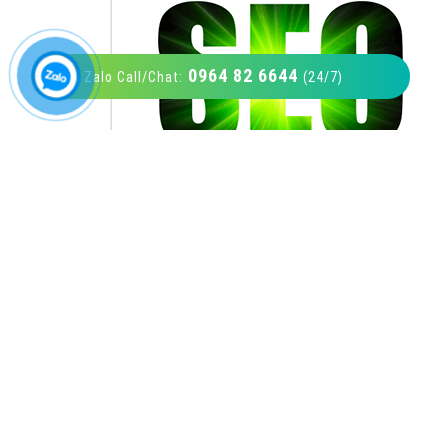
0964 82 6644
Zalo Call/Chat:
(24/7)
VietAds với đội ngũ SEOer giàu kinh nghiệm
được đào tạo bài bản tại các trung tâm SEO
lớn như: Litado, Inet, Vietmoz, Vinalink
XEM CHI TIẾT