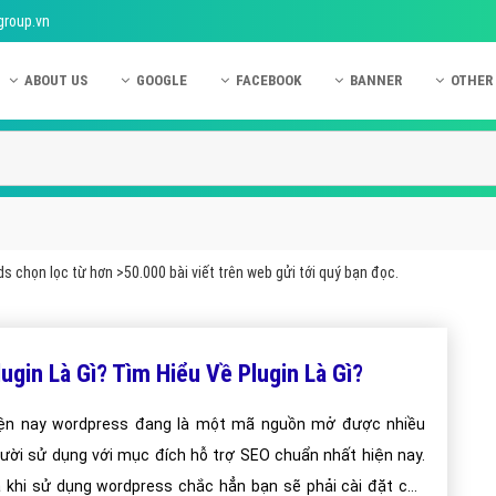
group.vn
ABOUT US
GOOGLE
FACEBOOK
BANNER
OTHER
Giới thiệu công ty Việt Ads
Kinh nghiệm quảng cáo Google
Kinh nghiệm quảng cáo Facebook
Dịch vụ quảng cáo Ban
Quảng
Hướng dẫn thanh toán Việt Ads
Kiến thức quảng cáo Google
Dịch vụ quảng cáo Facebook
Hỏi đáp quảng cáo Ba
Hỏi đá
Chính sách bảo mật Việt Ads
Dịch vụ quảng cáo Google
Kiến thức quảng cáo Facebook
Quảng cáo Banner
Quảng
Chính sách bảo hành & bảo trì Việt Ads
Quảng cáo Google Adwords
Quảng cáo Facebook
Quảng
s chọn lọc từ hơn >50.000 bài viết trên web gửi tới quý bạn đọc.
Liên hệ Việt Ads
Các hình thức quảng cáo Google
Hỏi đáp Facebook
Quảng 
Chính sách đại lý Việt Ads
Hướng dẫn chạy quảng cáo Google
Quảng
lugin Là Gì? Tìm Hiểu Về Plugin Là Gì?
Tiện ích mở rộng quảng cáo Google
Quảng
Hỏi đáp Google
Quảng
ện nay wordpress đang là một mã nguồn mở được nhiều
ười sử dụng với mục đích hỗ trợ SEO chuẩn nhất hiện nay.
Phần 
 khi sử dụng wordpress chắc hẳn bạn sẽ phải cài đặt các