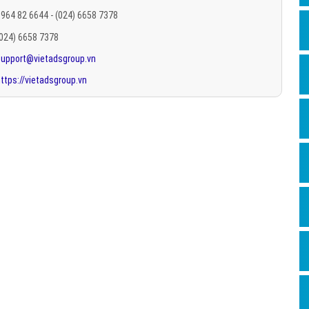
Hỏi đ
964 82 6644 - (024) 6658 7378
(024) 6658 7378
Thiết 
support@vietadsgroup.vn
Quảng
ttps://vietadsgroup.vn
Quảng
Định n
Nghĩa l
Phần 