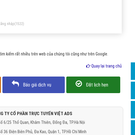
Dịch v
ugin hỗ trợ để hỗ trợ cho website của mình.
Hỏi đ
Hỏi đ
ăng nhập
(1522)
Hỏi đá
Hỏi đá
ìm kiếm rất nhiều trên web của chúng tôi cũng như trên Google.
Hỏi đ
Hỏi đá
Quay lại trang chủ
Hỏi đá
Báo giá dịch vụ
Đặt lịch hẹn
Quảng
Dịch v
Dịch v
G TY CỔ PHẦN TRỰC TUYẾN VIỆT ADS
Dịch v
ố 6/25 Thổ Quan, Khâm Thiên, Đống Đa, TP.Hà Nội
Dịch v
ố 36 Điện Biên Phủ, Đa Kao, Quận 1, TP.Hồ Chí Minh