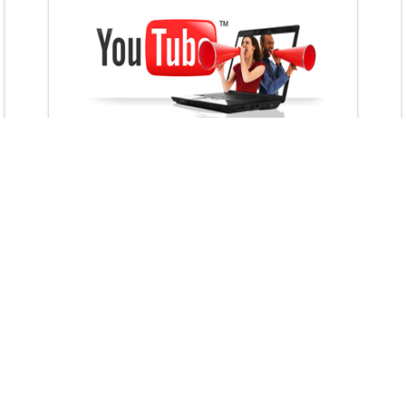
VietAds với đội ngũ chuyên viên tư ấn am
hiểu về chiến dịch quảng cáo Youtube sẽ tư
vấn bạn giải pháp tối ưu, hiệu quả nhất
XEM CHI TIẾT