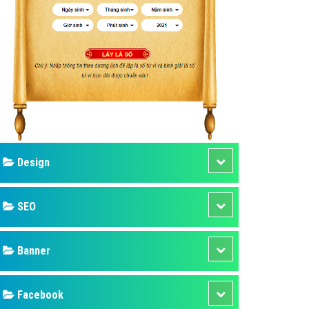
ụ Domain & Hosting
áp phần mềm
áp quảng cáo TVC
p quảng cáo mobile
p quảng cáo Online
áp quảng cáo Skype
p Domain & Hosting
Design
p viết bài Marketing
 cáo Youtube
SEO
ụ quảng cáo Youtube
ụ quảng cáo Cốc Cốc
Banner
ụ quảng cáo Tiktok
Facebook
ụ quảng cáo Zalo