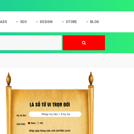
 ADS
SEO
DESIGN
STORE
BLOG
ner
 cáo Mobile
SEO Website
Thiết kế Web
nner
p quảng cáo Instagram
Dịch vụ SEO Website
Thiết kế Website
 cáo Zalo
Hỏi đáp SEO Google
Danh sách Website
 cáo Instagram
Thiết kế Landing Page
cáo Online
Dịch vụ thiết kế Website
 cáo Skype
Hỏi đáp Website
 cáo TVC
 cáo Cốc Cốc
mềm ứng dụng hay