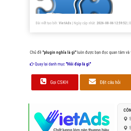
pl
Bài viết tạo bởi:
VietAds
| Ngày cập nhật:
2026-08-06 12:59:52
|
Đ
Chủ đề
"plugin nghĩa là gì"
luôn được bạn đọc quan tâm và t
Quay lại danh mục
"Hỏi đáp là gì"
Gọi CSKH
Đặt câu hỏi
CÔN
S
S