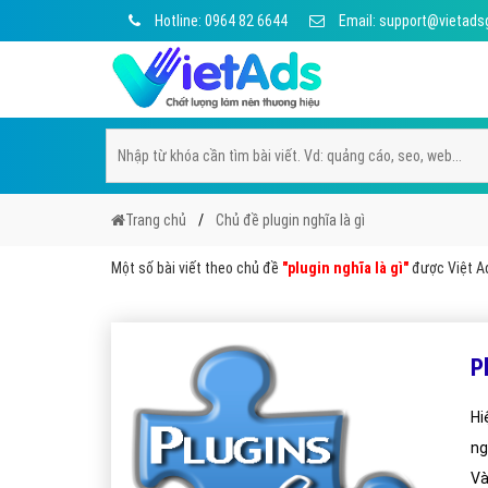
Hotline: 0964 82 6644
Email: support@vietads
Trang chủ
Chủ đề plugin nghĩa là gì
Một số bài viết theo chủ đề
"plugin nghĩa là gì"
được Việt Ad
P
Hi
ng
Và