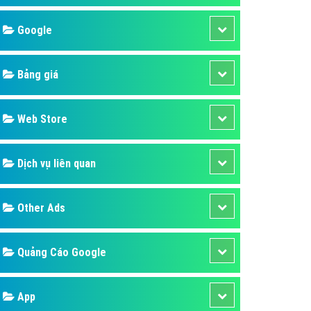
áp quảng cáo Youtube
Google
kế ứng dụng
 cáo Cốc Cốc hiệu quả
Bảng giá
 cáo Zalo chuyên nghiệp
ghĩa
Web Store
à gì
Dịch vụ liên quan
mềm ứng dụng hay
Other Ads
Quảng Cáo Google
App