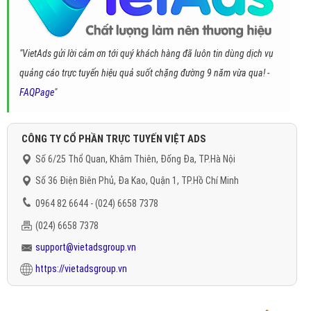
"VietAds gửi lời cảm ơn tới quý khách hàng đã luôn tin dùng dịch vụ
quảng cáo trực tuyến hiệu quả suốt chặng đường 9 năm vừa qua! -
FAQPage
"
CÔNG TY CỔ PHẦN TRỰC TUYẾN VIỆT ADS
Số 6/25 Thổ Quan, Khâm Thiên, Đống Đa, TP.Hà Nội
Số 36 Điện Biên Phủ, Đa Kao, Quận 1, TP.Hồ Chí Minh
0964 82 6644 - (024) 6658 7378
(024) 6658 7378
support@vietadsgroup.vn
https://vietadsgroup.vn