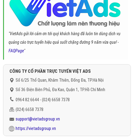
"VietAds gửi lời cảm ơn tới quý khách hàng đã luôn tin dùng dịch vụ
quảng cáo trực tuyến hiệu quả suốt chặng đường 9 năm vừa qua! -
FAQPage
"
CÔNG TY CỔ PHẦN TRỰC TUYẾN VIỆT ADS
Số 6/25 Thổ Quan, Khâm Thiên, Đống Đa, TP.Hà Nội
Số 36 Điện Biên Phủ, Đa Kao, Quận 1, TP.Hồ Chí Minh
0964 82 6644 - (024) 6658 7378
(024) 6658 7378
support@vietadsgroup.vn
https://vietadsgroup.vn