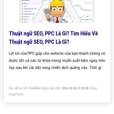
Thuật ngữ SEO, PPC Là Gì? Tìm Hiểu Về
Thuật ngữ SEO, PPC Là Gì?
Lợi ích của PPC giúp cho website của bạn nhanh chóng có
được tất cả các từ khóa mong muốn xuất hiện ngay trên
top sau khi cài đặt xong chiến dịch quảng cáo. Thời gian
đạt được mục đích nhanh chóng nhưng sẽ khá tốn kém và
ít được khách hàng tin tưởng hơn. Tuy nhiên hiệu quả đem
Bài viết tạo bởi:
VietAds
| Ngày cập nhật:
2026-08-08 15:28:58
|
Đăng
lại cũng không hề tệ chút nào. Nếu bạn có tiềm lực tài
nhập
(1435)
chính mạnh nên kết hợp cả 2 giữa SEO và PPC.