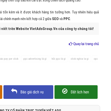
 trên như sau:
trả tiền cho google mà là do quá trình tối ưu hóa websitecủa chúng ta
 hàng tin tưởng và ưa chuộng hơn vì nó không mang đậm chất quảng
bị chơi xấu hơn bền vững hơn.
rên các công cụ tìm kiếm. Bạn còn tiền trong tài khoản thì bạn còn
 nhiên, việc hết tiền cũng đồng nghĩa với việc trang web của bạn lặn