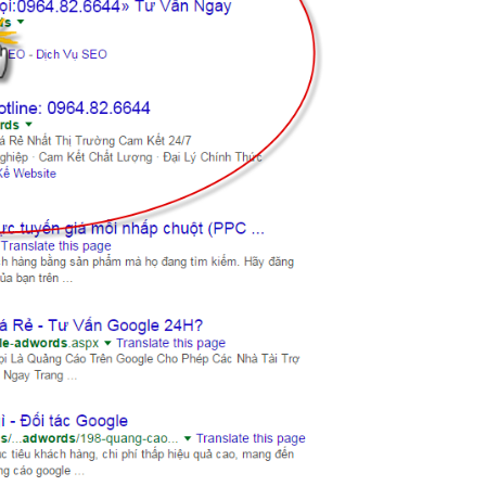
ptimization)
Click)
kiếm và trả phí cho mỗi lần người dùng kích chuột vào mẫu quảng cáo
a từng từ khóa.