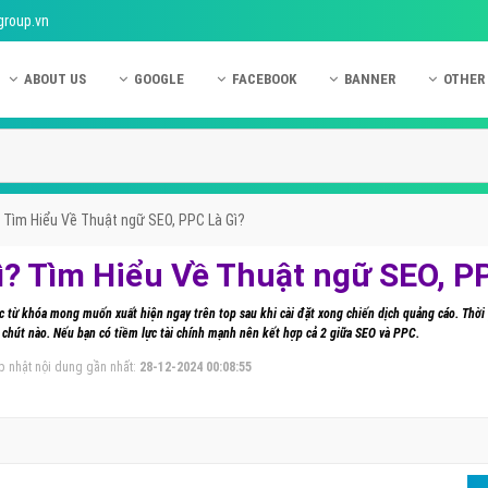
group.vn
ABOUT US
GOOGLE
FACEBOOK
BANNER
OTHER
Giới thiệu công ty Việt Ads
Kinh nghiệm quảng cáo Google
Kinh nghiệm quảng cáo Facebook
Dịch vụ quảng cáo Ban
Quảng
Hướng dẫn thanh toán Việt Ads
Kiến thức quảng cáo Google
Dịch vụ quảng cáo Facebook
Hỏi đáp quảng cáo Ba
Hỏi đá
Chính sách bảo mật Việt Ads
Dịch vụ quảng cáo Google
Kiến thức quảng cáo Facebook
Quảng cáo Banner
Quảng
 Tìm Hiểu Về Thuật ngữ SEO, PPC Là Gì?
Chính sách bảo hành & bảo trì Việt Ads
Quảng cáo Google Adwords
Quảng cáo Facebook
Quảng
ì? Tìm Hiểu Về Thuật ngữ SEO, PP
Liên hệ Việt Ads
Các hình thức quảng cáo Google
Hỏi đáp Facebook
Quảng 
ác từ khóa mong muốn xuất hiện ngay trên top sau khi cài đặt xong chiến dịch quảng cáo. Thờ
Chính sách đại lý Việt Ads
Hướng dẫn chạy quảng cáo Google
Quảng
chút nào. Nếu bạn có tiềm lực tài chính mạnh nên kết hợp cả 2 giữa SEO và PPC.
p nhật nội dung gần nhất:
28-12-2024 00:08:55
Tiện ích mở rộng quảng cáo Google
Quảng
Hỏi đáp Google
Quảng
Phần 