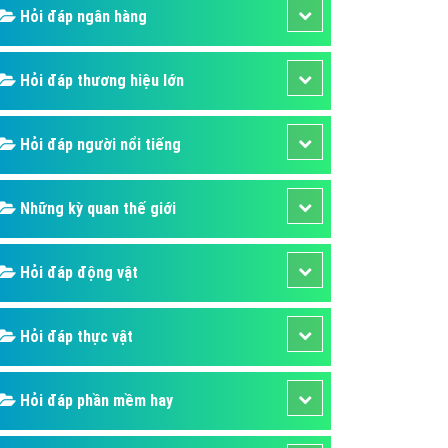
Hỏi đáp ngân hàng
áp quảng cáo Youtube
kế ứng dụng
Hỏi đáp thương hiệu lớn
 cáo Cốc Cốc hiệu quả
 cáo Zalo chuyên nghiệp
Hỏi đáp người nổi tiếng
ghĩa
à gì
Những kỳ quan thế giới
mềm ứng dụng hay
Hỏi đáp động vật
Hỏi đáp thực vật
Hỏi đáp phần mềm hay