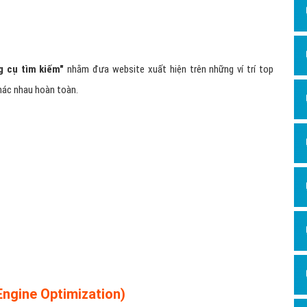
Dịch v
Hỏi đ
Hỏi đ
g cụ tìm kiếm"
nhằm đưa website xuất hiện trên những ví trí top
Hỏi đá
khác nhau hoàn toàn.
Hỏi đá
Hỏi đ
Hỏi đá
Hỏi đá
Quảng
Dịch v
Dịch v
Dịch v
Dịch v