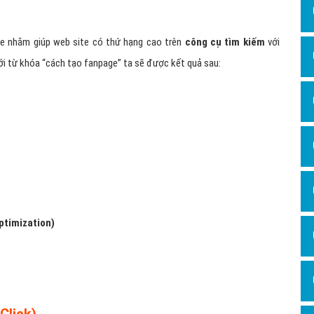
Hỏi đ
Thiết 
Quảng
Quảng
Định n
Nghĩa l
Engine Optimization)
Phần 
ge nhằm giúp web site có thứ hạng cao trên
công cụ tìm kiếm
với
ới từ khóa “cách tạo fanpage” ta sẽ được kết quả sau: