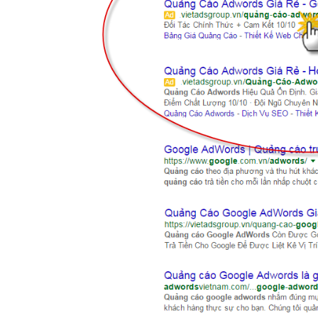
Hình 2:Thuật ngữ SEO có nghĩa là (Search Engine O
Thuật ngữ PPC có nghĩa là (Pay Per 
Có thể nói đó là hình thức quảng cáo trên công cụ tìm 
đó giá quảng cáo sẽ tùy thuộc vào mức độ cạnh tranh củ