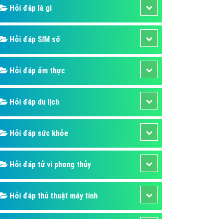
ụ Domain & Hosting
Hỏi đáp là gì
áp phần mềm
áp quảng cáo TVC
Hỏi đáp SIM số
p quảng cáo mobile
Hỏi đáp ẩm thực
p quảng cáo Online
áp quảng cáo Skype
Hỏi đáp du lịch
p Domain & Hosting
p viết bài Marketing
Hỏi đáp sức khỏe
 cáo Youtube
ụ quảng cáo Youtube
Hỏi đáp tử vi phong thủy
ụ quảng cáo Cốc Cốc
ụ quảng cáo Tiktok
Hỏi đáp thủ thuật máy tính
ụ quảng cáo Zalo