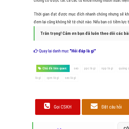
Vậy chúng ta có thể hiểu đơn giản về hai thuật ngữ
SEO
là những kết quả tìm kiếm trả về không phải 
đem lại.
Lợi ích của
seo
chính là giúp website được khách
cáo như Adwords vậy nên tỷ lệ kích sẽ cao hơn ít 
PPC
là kết quả có được do hình thức quảng cáo t
được xuất hiện trên kết quả tìm kiếm trả về. Tuy
không sủi bọt.