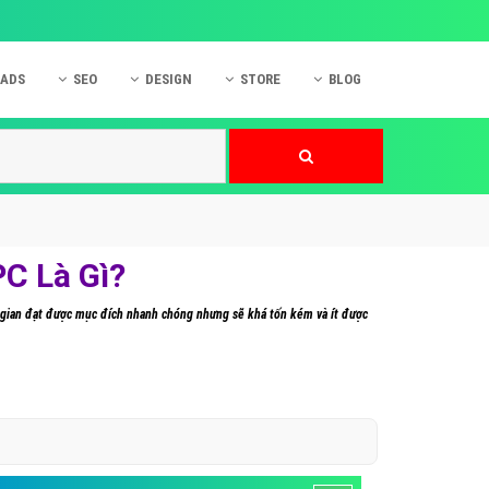
 ADS
SEO
DESIGN
STORE
BLOG
ner
 cáo Mobile
SEO Website
Thiết kế Web
nner
p quảng cáo Instagram
Dịch vụ SEO Website
Thiết kế Website
 cáo Zalo
Hỏi đáp SEO Google
Danh sách Website
 cáo Instagram
Thiết kế Landing Page
C Là Gì?
cáo Online
Dịch vụ thiết kế Website
i gian đạt được mục đích nhanh chóng nhưng sẽ khá tốn kém và ít được
 cáo Skype
Hỏi đáp Website
 cáo TVC
 cáo Cốc Cốc
mềm ứng dụng hay