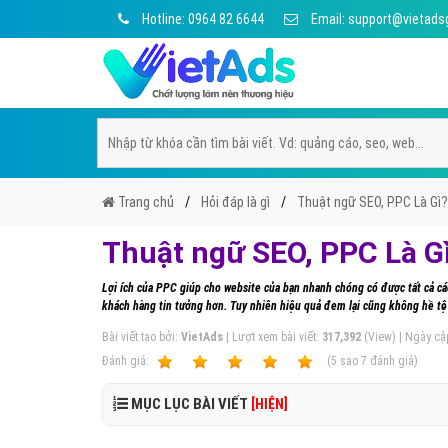
Hotline: 0964 82 6644
Email: support@vietads
Trang chủ
Hỏi đáp là gì
Thuật ngữ SEO, PPC Là Gì?
Thuật ngữ SEO, PPC Là G
Lợi ích của PPC giúp cho website của bạn nhanh chóng có được tất cả c
khách hàng tin tưởng hơn. Tuy nhiên hiệu quả đem lại cũng không hề tệ 
Bài viết tạo bởi:
VietAds
| Lượt xem bài viết:
317,392
(View) | Ngày cậ
Ðánh giá:
1
2
3
4
5
(
5
sao
7
đánh giá)
MỤC LỤC BÀI VIẾT
[HIỆN]