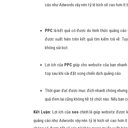
Hình 3: Thuật ngữ PPC có nghĩa là (Pay Per Click)