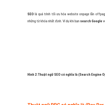
Hình 1: Thuật ngữ SEO, PPC là gì?
Thuật ngữ SEO có nghĩa là (Search 
SEO
là quá trình tối ưu hóa website onpage lẫn offpa
những từ khóa nhất định. Ví dụ khi bạn
search Google
v