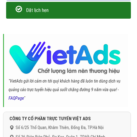
Đặt lịch hẹn
"VietAds gửi lời cảm ơn tới quý khách hàng đã luôn tin dùng dịch vụ
quảng cáo trực tuyến hiệu quả suốt chặng đường 9 năm vừa qua! -
FAQPage
"
CÔNG TY CỔ PHẦN TRỰC TUYẾN VIỆT ADS
Số 6/25 Thổ Quan, Khâm Thiên, Đống Đa, TP.Hà Nội