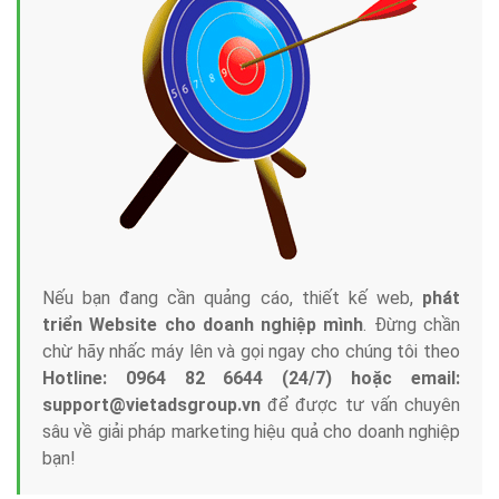
Tại sao chọn công ty Việt Ads làm đối tác
Marketing Online?
Công ty Việt Ads thành lập từ năm 2013
, chúng tôi
với bề dày kinh nghiệm sẽ tư vấn xây dựng và phát
triển thương hiệu của doanh nghiệp bạn với mức chi
phí mà bạn có thể đầu tư cho marketing online. Đội
ngũ kỹ thuật quảng cáo trực tuyến, SEO, lập trình
Web chuyên sâu trong nghề, được đào tạo bài bản tại
trung tâm marketing online uy tín hàng năm, luôn
đem
đến cho khách hàng sản phẩm/ dịch vụ chất
lượng
.