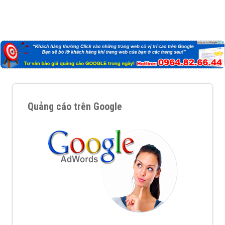
Nếu bạn đang cần quảng cáo, thiết kế web,
phát
triển Website cho doanh nghiệp mình
. Đừng chần
chừ hãy nhấc máy lên và gọi ngay cho chúng tôi theo
Hotline: 0964 82 6644 (24/7) hoặc email:
support@vietadsgroup.vn
để được tư vấn chuyên
sâu về giải pháp marketing hiệu quả cho doanh nghiệp
bạn!