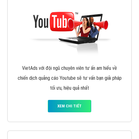
VietAds với đội ngũ SEOer giàu kinh nghiệm được đào
tạo bài bản tại các trung tâm SEO lớn như: Litado,
Inet, Vietmoz, Vinalink
XEM CHI TIẾT
Quảng cáo Youtube