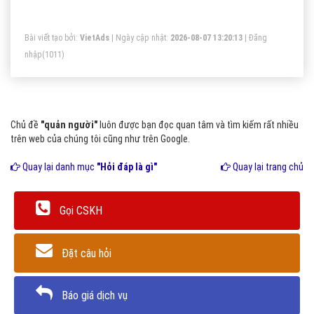
ngay từ đầu.
Bài viết tạo bởi:
VietAds
| Ngày cập nhật:
2026-08-07 13:20:13
|
Đăng
nhập
(1011)
Chủ đề
"quản người"
luôn được bạn đọc quan tâm và tìm kiếm rất nhiều
trên web của chúng tôi cũng như trên Google.
Quay lại danh mục
"Hỏi đáp là gì"
Quay lại trang chủ
Gọi CSKH
Đặt câu hỏi
Báo giá dịch vụ