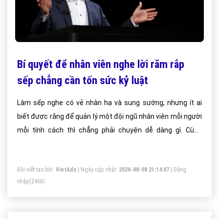
Bí quyết để nhân viên nghe lời răm rắp
sếp chẳng cần tốn sức kỷ luật
Làm sếp nghe có vẻ nhàn hạ và sung sướng, nhưng ít ai
biết được rằng để quản lý một đội ngũ nhân viên mỗi người
mỗi tính cách thì chẳng phải chuyện dễ dàng gì. Cùng
Vietads khám giá một số bí quyết quản người của các nhà
lãnh đạo tài ba đã áp dụng nhé.
Bài viết tạo bởi:
VietAds
| Ngày cập nhật:
2026-08-08 21:14:07
|
Đăng
nhập
(2468)