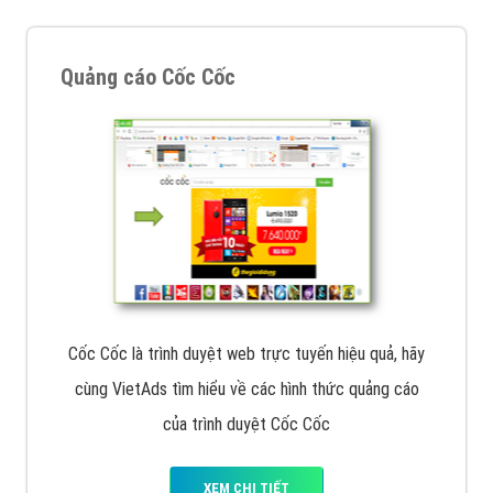
Thiết kế Website
Tìm công ty thiết kế website uy tín, chuyên nghiệp tại
Hà Nội là rất khó cho khách hàng. VietAds xin giới
thiệu công ty thiết kế Viet
XEM CHI TIẾT