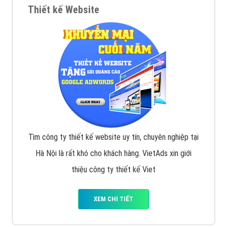
VietAds với đội ngũ chuyên viên tư ấn am hiểu về
chiến dịch quảng cáo Youtube sẽ tư vấn bạn giải pháp
tối ưu, hiệu quả nhất
XEM CHI TIẾT