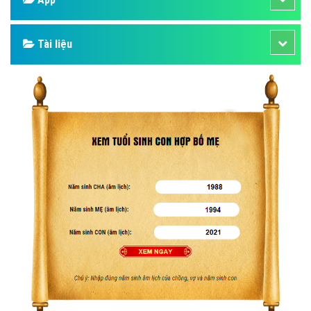
Google
Bảng giá
Web Store
Dịch vụ liên quan
Other Ads
Quảng Cáo Google
App