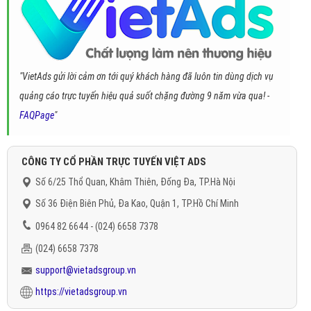
"VietAds gửi lời cảm ơn tới quý khách hàng đã luôn tin dùng dịch vụ
quảng cáo trực tuyến hiệu quả suốt chặng đường 9 năm vừa qua! -
FAQPage
"
CÔNG TY CỔ PHẦN TRỰC TUYẾN VIỆT ADS
Số 6/25 Thổ Quan, Khâm Thiên, Đống Đa, TP.Hà Nội
Số 36 Điện Biên Phủ, Đa Kao, Quận 1, TP.Hồ Chí Minh
0964 82 6644 - (024) 6658 7378
(024) 6658 7378
support@vietadsgroup.vn
https://vietadsgroup.vn