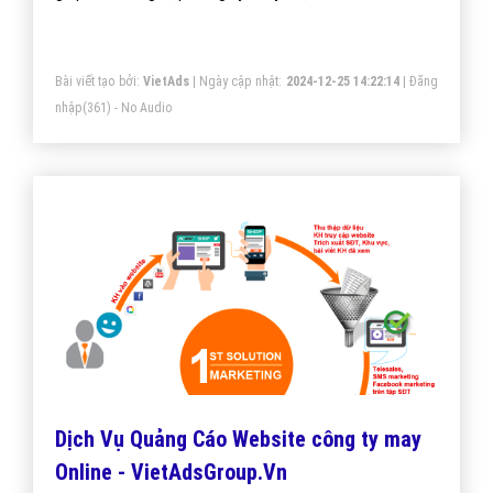
giúp doanh nghiệp công ty may một cách tối ưu hiệu
quả nhất. Mang đến khách hàng cho doanh nghiệp
công ty may khi sử dụng ứng dụng Zalo.
Bài viết tạo bởi:
VietAds
| Ngày cập nhật:
2024-12-25 14:22:14
|
Đăng
nhập
(361) - No Audio
Dịch Vụ Quảng Cáo Website công ty may