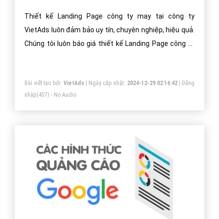
Thiết kế Landing Page công ty may
Thiết kế Landing Page công ty may tại công ty
VietAds luôn đảm bảo uy tín, chuyên nghiệp, hiệu quả.
Chúng tôi luôn báo giá thiết kế Landing Page công ty
may tối ưu, mang lại giá trị cao nhất cho khách hàng.
Bài viết tạo bởi:
VietAds
| Ngày cập nhật:
2024-12-29 02:16:42
|
Đăng
nhập
(457) - No Audio