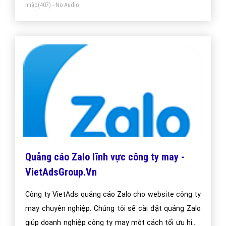
Bài viết tạo bởi:
VietAds
| Ngày cập nhật:
2024-12-26 07:33:51
|
Đăng
nhập
(407) - No Audio
Quảng cáo Zalo lĩnh vực công ty may -
VietAdsGroup.Vn
Công ty VietAds quảng cáo Zalo cho website công ty
may chuyên nghiệp. Chúng tôi sẽ cài đặt quảng Zalo