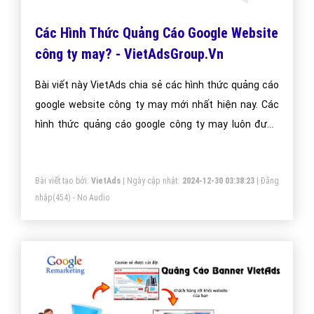
Các Hình Thức Quảng Cáo Google Website
công ty may? - VietAdsGroup.Vn
Bài viết này VietAds chia sẻ các hình thức quảng cáo
google website công ty may mới nhất hiện nay. Các
hình thức quảng cáo google công ty may luôn được
chúng tôi cập nhật thường xuyên để đem đến kiến
thức cho doanh nghiệp công ty may
Bài viết tạo bởi:
VietAds
| Ngày cập nhật:
2024-12-30 03:38:23
|
Đăng
nhập
(454) - No Audio