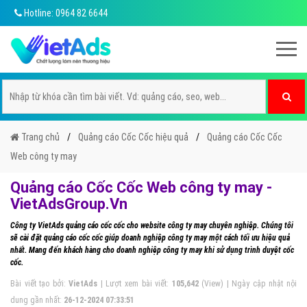
Hotline: 0964 82 6644
Trang chủ
Quảng cáo Cốc Cốc hiệu quả
Quảng cáo Cốc Cốc
Web công ty may
Quảng cáo Cốc Cốc Web công ty may -
VietAdsGroup.Vn
Công ty VietAds quảng cáo cốc cốc cho website công ty may chuyên nghiệp. Chúng tôi
sẽ cài đặt quảng cáo cốc cốc giúp doanh nghiệp công ty may một cách tối ưu hiệu quả
nhất. Mang đến khách hàng cho doanh nghiệp công ty may khi sử dụng trình duyệt cốc
cốc.
Bài viết tạo bởi:
VietAds
| Lượt xem bài viết:
105,642
(View) | Ngày cập nhật nội
dung gần nhất:
26-12-2024 07:33:51