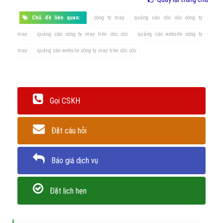
Quay lại trang chủ
Chủ đề liên quan:
công ty may
quảng cáo cốc cốc công ty
may
quảng cáo công ty may trên cốc cốc
quảng cáo website công ty
may
quảng cáo website công ty may trên cốc cốc
Gọi CSKH
Đặt câu hỏi
Báo giá dịch vụ
Đặt lịch hẹn