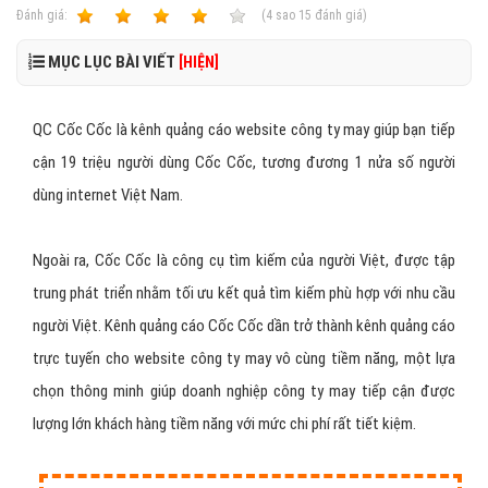
Ðánh giá:
1
2
3
4
5
(
4
sao
15
đánh giá)
MỤC LỤC BÀI VIẾT
[HIỆN]
QC Cốc Cốc là kênh quảng cáo website công ty may giúp bạn tiếp
cận 19 triệu người dùng Cốc Cốc, tương đương 1 nửa số người
dùng internet Việt Nam.
Ngoài ra, Cốc Cốc là công cụ tìm kiếm của người Việt, được tập
trung phát triển nhằm tối ưu kết quả tìm kiếm phù hợp với nhu cầu
người Việt. Kênh quảng cáo Cốc Cốc dần trở thành kênh quảng cáo
trực tuyến cho website công ty may vô cùng tiềm năng, một lựa
chọn thông minh giúp doanh nghiệp công ty may tiếp cận được
lượng lớn khách hàng tiềm năng với mức chi phí rất tiết kiệm.