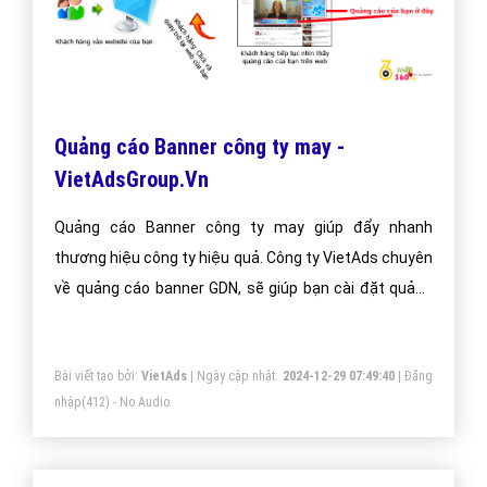
Quảng cáo Banner công ty may -
VietAdsGroup.Vn
Quảng cáo Banner công ty may giúp đẩy nhanh
thương hiệu công ty hiệu quả. Công ty VietAds chuyên
về quảng cáo banner GDN, sẽ giúp bạn cài đặt quảng
cáo banner công ty may tối ưu chi phí thấp, tiếp cận
khách hàng một cách nhanh chóng và hiệu quả.
Bài viết tạo bởi:
VietAds
| Ngày cập nhật:
2024-12-29 07:49:40
|
Đăng
nhập
(412) - No Audio