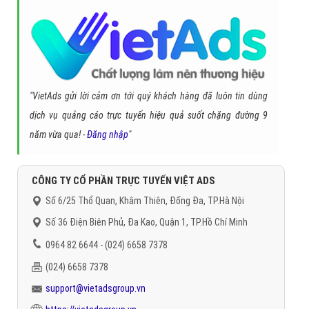
"VietAds gửi lời cảm ơn tới quý khách hàng đã luôn tin dùng
dịch vụ quảng cáo trực tuyến hiệu quả suốt chặng đường 9
năm vừa qua! -
Đăng nhập
"
CÔNG TY CỔ PHẦN TRỰC TUYẾN VIỆT ADS
Số 6/25 Thổ Quan, Khâm Thiên, Đống Đa, TP.Hà Nội
Số 36 Điện Biên Phủ, Đa Kao, Quận 1, TP.Hồ Chí Minh
0964 82 6644 - (024) 6658 7378
(024) 6658 7378
support@vietadsgroup.vn