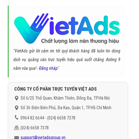
"VietAds gửi lời cảm ơn tới quý khách hàng đã luôn tin dùng
dịch vụ quảng cáo trực tuyến hiệu quả suốt chặng đường 9
năm vừa qua! -
Đăng nhập
"
CÔNG TY CỔ PHẦN TRỰC TUYẾN VIỆT ADS
Số 6/25 Thổ Quan, Khâm Thiên, Đống Đa, TP.Hà Nội
Số 36 Điện Biên Phủ, Đa Kao, Quận 1, TP.Hồ Chí Minh
0964 82 6644 - (024) 6658 7378
(024) 6658 7378
support@vietadsgroup.vn