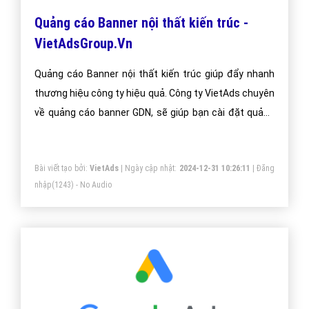
Quảng cáo Banner nội thất kiến trúc -
VietAdsGroup.Vn
Quảng cáo Banner nội thất kiến trúc giúp đẩy nhanh
thương hiệu công ty hiệu quả. Công ty VietAds chuyên
về quảng cáo banner GDN, sẽ giúp bạn cài đặt quảng
cáo banner nội thất kiến trúc tối ưu chi phí thấp, tiếp
cận khách hàng một cách nhanh chóng và hiệu quả.
Bài viết tạo bởi:
VietAds
| Ngày cập nhật:
2024-12-31 10:26:11
|
Đăng
nhập
(1243) - No Audio