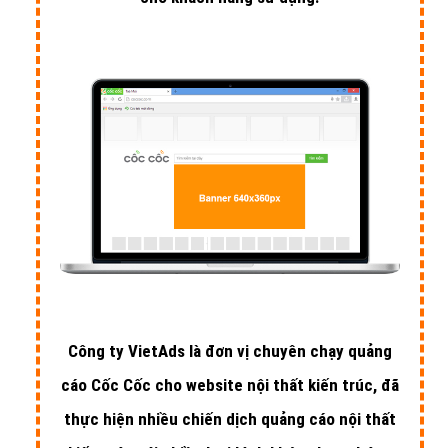
Công ty VietAds là đơn vị chuyên chạy quảng
cáo Cốc Cốc cho website nội thất kiến trúc, đã
thực hiện nhiều chiến dịch quảng cáo nội thất