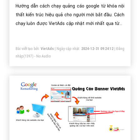
Hướng dẫn cách chạy quảng cáo google từ khóa nội
thất kiến trúc hiệu quả cho người mới bắt đầu. Cách
chạy luôn được VietAds cập nhật mới nhất qua từng
năm phát triển.
Bài viết tạo bởi:
VietAds
| Ngày cập nhật:
2024-12-31 09:24:12
|
Đăng
nhập
(1397) - No Audio