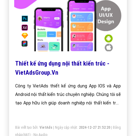
Thiết kế ứng dụng nội thất kiến trúc -
VietAdsGroup.Vn
Công ty VietAds thiết kế ứng dụng App IOS và App
Android nội thất kiến trúc chuyên nghiệp. Chúng tôi sẽ
tạo App hữu ích giúp doanh nghiệp nội thất kiến trúc
tối ưu hiệu quả bán hàng cao nhất. Doanh nghiệp nội
thất kiến trúc của bạn sẽ sở hữu app đẹp, ưu việt,
Bài viết tạo bởi:
VietAds
| Ngày cập nhật:
2024-12-27 21:52:20
|
Đăng
tăng trải nghiệm người dùng duyệt app.
nhập
(661) - No Audio