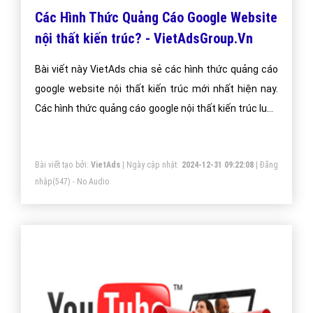
Các Hình Thức Quảng Cáo Google Website
nội thất kiến trúc? - VietAdsGroup.Vn
Bài viết này VietAds chia sẻ các hình thức quảng cáo
google website nội thất kiến trúc mới nhất hiện nay.
Các hình thức quảng cáo google nội thất kiến trúc luôn
được chúng tôi cập nhật thường xuyên để đem đến
kiến thức cho doanh nghiệp nội thất kiến trúc
Bài viết tạo bởi:
VietAds
| Ngày cập nhật:
2024-12-31 09:22:08
|
Đăng
nhập
(547) - No Audio