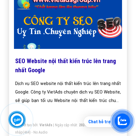
SEO Website nội thất kiến trúc lên trang
nhất Google
Dịch vụ SEO website nội thất kiến trúc lên trang nhất
Google. Công ty VietAds chuyên dịch vụ SEO Website,
sẽ giúp bạn tối ưu Website nội thất kiến trúc chuẩn
SEO, đưa website của bạn lên trang nhất Google theo
từ khóa hiệu quả.
Chat hỗ trợ
Bài viết tạo bởi:
VietAds
| Ngày cập nhật:
2024-12-29 21:39:20
|
Đăng
nhập
(464) - No Audio