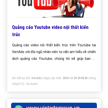
Quảng cáo Youtube video nội thất kiến
trúc
Quảng cáo video nội thất kiến trúc trên Youtube tại
VietAds với đội ngũ nhân viên tư vấn am hiểu về chiến
dịch quảng cáo Youtube, chúng tôi sẽ giúp bạn và
doanh nghiệp bạn dễ dàng đạt được mục đích quảng
video nội thất kiến trúc trên Youtube của mình.
Bài viết tạo bởi:
VietAds
| Ngày cập nhật:
2024-12-28 20:58:45
|
Đăng
nhập
(513) - No Audio