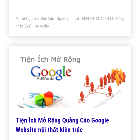
mang lại giá trị cao nhất cho khách hàng.
Bài viết tạo bởi:
VietAds
| Ngày cập nhật:
2024-12-23 11:14:30
|
Đăng
nhập
(621) - No Audio
Tiện Ích Mở Rộng Quảng Cáo Google
Website nội thất kiến trúc