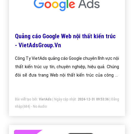
Quảng cáo Google Web nội thất kiến trúc
- VietAdsGroup.Vn
Công Ty VietAds quảng cáo Google chuyên lĩnh vực nội
thất kiến trúc uy tín, chuyên nghiệp, hiệu quả. Chúng
đôi sẽ đưa trang Web nội thất kiến trúc của công ty
bạn lên vị trí đầu Google khi người dùng tìm kiếm từ
khóa Google nội thất kiến trúc.
Bài viết tạo bởi:
VietAds
| Ngày cập nhật:
2024-12-31 09:53:36
|
Đăng
nhập
(684) - No Audio