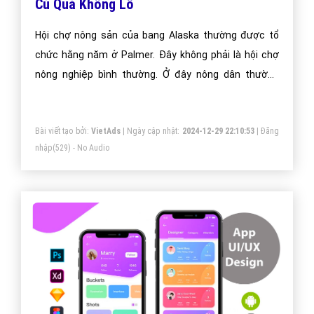
Củ Quả Khổng Lồ
Hội chợ nông sản của bang Alaska thường được tổ
chức hằng năm ở Palmer. Đây không phải là hội chợ
nông nghiệp bình thường. Ở đây nông dân thường
xuyên trưng bày rau củ quả có kích cỡ khổng lồ nhất
khiến cho bất kỳ một du khách nào cũng phải kinh
Bài viết tạo bởi:
VietAds
| Ngày cập nhật:
2024-12-29 22:10:53
|
Đăng
ngạc.
nhập
(529) - No Audio