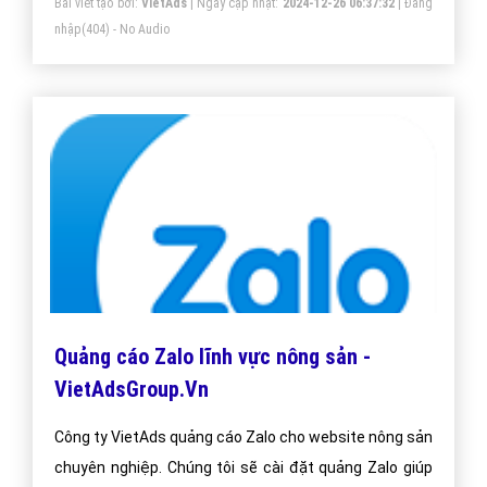
Bài viết tạo bởi:
VietAds
| Ngày cập nhật:
2024-12-26 06:37:32
|
Đăng
nhập
(404) - No Audio
Quảng cáo Zalo lĩnh vực nông sản -
VietAdsGroup.Vn
Công ty VietAds quảng cáo Zalo cho website nông sản
chuyên nghiệp. Chúng tôi sẽ cài đặt quảng Zalo giúp