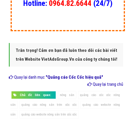
Hotline:
0964.82.6644
(24/7)
Trân trọng! Cảm ơn bạn đã luôn theo dõi các bài viết
trên Website VietAdsGroup.Vn của công ty chúng tôi!
Quay lại danh mục
"Quảng cáo Cốc Cốc hiệu quả"
Quay lại trang chủ
Chủ đề liên quan:
nông sản
quảng cáo cốc cốc nông
sản
quảng cáo nông sản trên cốc cốc
quảng cáo website nông
sản
quảng cáo website nông sản trên cốc cốc