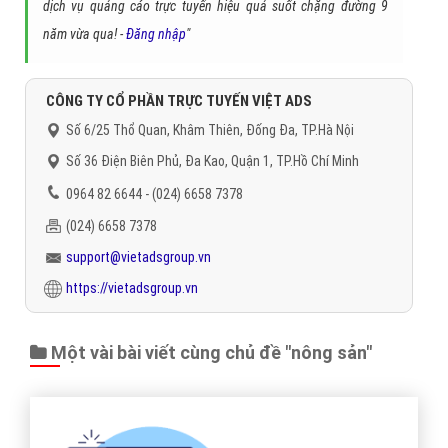
dịch vụ quảng cáo trực tuyến hiệu quả suốt chặng đường 9
năm vừa qua! -
Đăng nhập
"
CÔNG TY CỔ PHẦN TRỰC TUYẾN VIỆT ADS
Số 6/25 Thổ Quan, Khâm Thiên, Đống Đa, TP.Hà Nội
Số 36 Điện Biên Phủ, Đa Kao, Quận 1, TP.Hồ Chí Minh
0964 82 6644 - (024) 6658 7378
(024) 6658 7378
support@vietadsgroup.vn
https://vietadsgroup.vn
Một vài bài viết cùng chủ đề "nông sản"