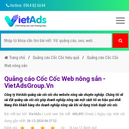
Hotline: 0964 82 6644
Trang chủ
Quảng cáo Cốc Cốc hiệu quả
Quảng cáo Cốc Cốc
Web nông sản
Quảng cáo Cốc Cốc Web nông sản -
VietAdsGroup.Vn
Công ty VietAds quảng cáo cốc cốc cho website nông sản chuyên nghiệp. Chúng tôi sẽ
cài đặt quảng cáo cốc cốc giúp doanh nghiệp nông sản một cách tối ưu hiệu quả nhất.
Mang đến khách hàng cho doanh nghiệp nông sản khi sử dụng trình duyệt cốc cốc.
Bài viết tạo bởi:
VietAds
| Lượt xem bài viết:
606,893
(View) | Ngày cập nhật nội
dung gần nhất:
26-12-2024 06:37:32
Ðánh giá:
1
2
3
4
5
(
4
sao
12
đánh giá)