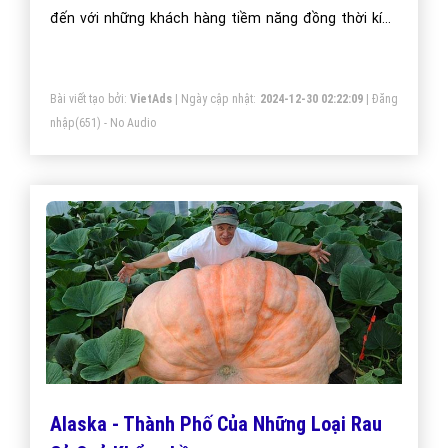
đến với những khách hàng tiềm năng đồng thời kích
thích hành vi mua hàng của họ.
Bài viết tạo bởi:
VietAds
| Ngày cập nhật:
2024-12-30 02:22:09
|
Đăng
nhập
(651) - No Audio
Alaska - Thành Phố Của Những Loại Rau