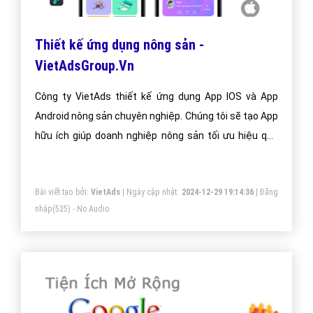
Thiết kế ứng dụng nông sản -
VietAdsGroup.Vn
Công ty VietAds thiết kế ứng dụng App IOS và App
Android nông sản chuyên nghiệp. Chúng tôi sẽ tạo App
hữu ích giúp doanh nghiệp nông sản tối ưu hiệu quả
bán hàng cao nhất. Doanh nghiệp nông sản của bạn sẽ
sở hữu app đẹp, ưu việt, tăng trải nghiệm người dùng
Bài viết tạo bởi:
VietAds
| Ngày cập nhật:
2024-12-29 19:14:36
|
Đăng
duyệt app.
nhập
(525) - No Audio