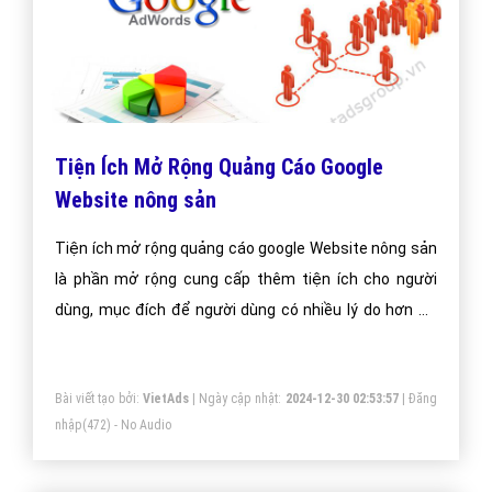
Tiện Ích Mở Rộng Quảng Cáo Google
Website nông sản
Tiện ích mở rộng quảng cáo google Website nông sản
là phần mở rộng cung cấp thêm tiện ích cho người
dùng, mục đích để người dùng có nhiều lý do hơn để
chọn quảng cáo của bạn.
Bài viết tạo bởi:
VietAds
| Ngày cập nhật:
2024-12-30 02:53:57
|
Đăng
nhập
(472) - No Audio