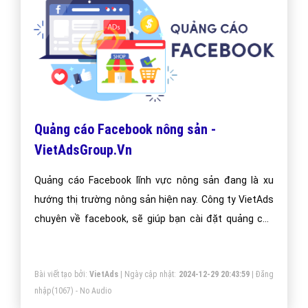
Quảng cáo Facebook nông sản -
VietAdsGroup.Vn
Quảng cáo Facebook lĩnh vực nông sản đang là xu
hướng thị trường nông sản hiện nay. Công ty VietAds
chuyên về facebook, sẽ giúp bạn cài đặt quảng cáo
facebook nông sản tối ưu chi phí thấp, tiếp cận khách
hàng nông sản một cách nhanh hiệu quả.
Bài viết tạo bởi:
VietAds
| Ngày cập nhật:
2024-12-29 20:43:59
|
Đăng
nhập
(1067) - No Audio