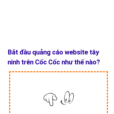
icon:
Quảng cáo website tây ninh trên Cốc Cốc icon nằm dưới chân
trang tab mới Cốc Cốc. Đây là các nút truy cập nhanh đến website
tây ninh của bạn. Quảng cáo website tây ninh trên Cốc Cốc icon
phù hợp cho các doanh nghiệp cần lượng khách hàng trung thành
lớn (games, thương mại điện tử, tin tức, dịch vụ vận chuyển đồ
ăn…).