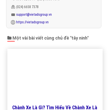
Hotline:
0964.82.6644
(24/7)
Trân trọng! Cảm ơn bạn đã luôn theo dõi các bài viết
trên Website VietAdsGroup.Vn của công ty chúng tôi!
Quay lại danh mục
"Quảng cáo Cốc Cốc hiệu quả"
Quay lại trang chủ
Chủ đề liên quan:
tây ninh
quảng cáo cốc cốc tây ninh
quảng
cáo tây ninh trên cốc cốc
quảng cáo website tây ninh
quảng cáo website
tây ninh trên cốc cốc