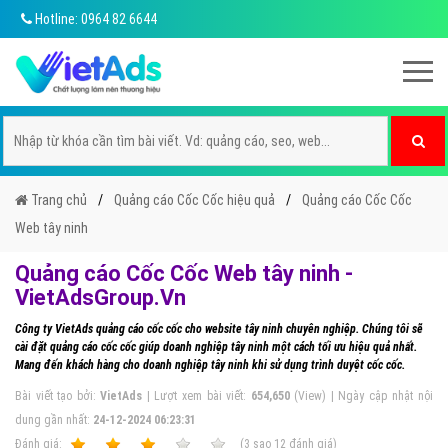
Hotline: 0964 82 6644
Trang chủ
Quảng cáo Cốc Cốc hiệu quả
Quảng cáo Cốc Cốc
Web tây ninh
Quảng cáo Cốc Cốc Web tây ninh -
VietAdsGroup.Vn
Công ty VietAds quảng cáo cốc cốc cho website tây ninh chuyên nghiệp. Chúng tôi sẽ
cài đặt quảng cáo cốc cốc giúp doanh nghiệp tây ninh một cách tối ưu hiệu quả nhất.
Mang đến khách hàng cho doanh nghiệp tây ninh khi sử dụng trình duyệt cốc cốc.
Bài viết tạo bởi:
VietAds
| Lượt xem bài viết:
654,650
(View) | Ngày cập nhật nội
dung gần nhất:
24-12-2024 06:23:31
Ðánh giá:
1
2
3
4
5
(
3
sao
12
đánh giá)