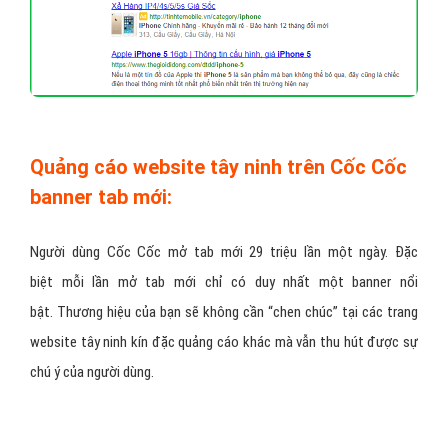
nếu tìm kiếm của họ khớp với sản phẩm của bạn, quảng cáo
website tây ninh trên Cốc Cốc sẽ hiển thị như kết quả tìm kiếm tự
nhiên. Có 2 loại quảng cáo tìm kiếm để bạn lựa chọn là quảng cáo
tìm kiếm văn bản và quảng cáo banner tìm kiếm.