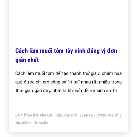
Chành Xe Là Gì? Tìm Hiểu Về Chành Xe Là
Gì?
Đã bao giờ bạn nghe thấy cụm từ Chành xe chưa. Tôi
thì có nghe một vài lần trong Nam tuy nhiên ra bắc thì
không mấy khi được nghe nữa, cho tới khi viết bài viết
này tôi liền nhớ lại những tấm bạt khổ nhỏ có in dòng
chữ “Chành xe”. Theo bạn Chành xe là gì?
Bài viết tạo bởi:
VietAds
| Ngày cập nhật:
2024-12-25 22:30:01
|
Đăng
nhập
(726) - No Audio