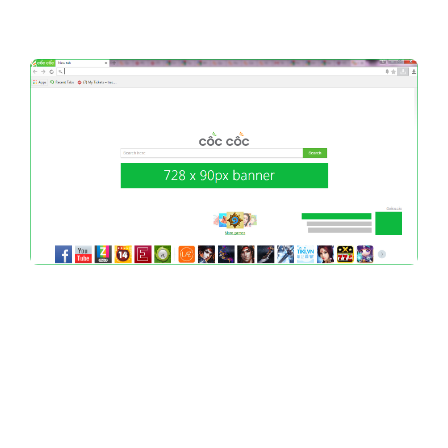
Quảng cáo website tây ninh trên Cốc Cốc
banner tab mới:
Người dùng Cốc Cốc mở tab mới 29 triệu lần một ngày. Đặc
biệt mỗi lần mở tab mới chỉ có duy nhất một banner nổi
bật. Thương hiệu của bạn sẽ không cần “chen chúc” tại các trang
website tây ninh kín đặc quảng cáo khác mà vẫn thu hút được sự
chú ý của người dùng.