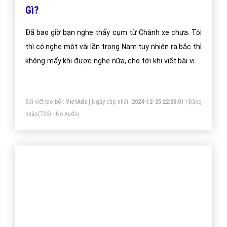
Gọi CSKH
Đặt câu hỏi
Báo giá dịch vụ
Đặt lịch hẹn
"VietAds gửi lời cảm ơn tới quý khách hàng đã luôn tin dùng