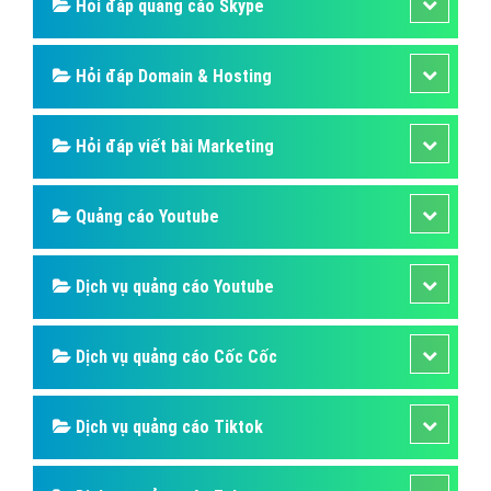
dùng, mục đích để người dùng có nhiều lý do hơn để
chọn quảng cáo của bạn.
Bài viết tạo bởi:
VietAds
| Ngày cập nhật:
2024-12-29 02:52:45
|
Đăng
nhập
(334) - No Audio
Quảng cáo Mobile
Hỏi đáp quảng cáo Instagram
Quảng cáo Zalo
Quảng cáo Instagram