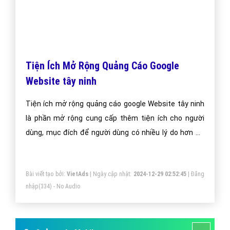
Quảng cáo Youtube video tây ninh
Quảng cáo video tây ninh trên Youtube tại VietAds với
đội ngũ nhân viên tư vấn am hiểu về chiến dịch quảng
cáo Youtube, chúng tôi sẽ giúp bạn và doanh nghiệp
bạn dễ dàng đạt được mục đích quảng video tây ninh
trên Youtube của mình.
Bài viết tạo bởi:
VietAds
| Ngày cập nhật:
2024-12-29 13:03:12
|
Đăng
nhập
(370) - No Audio