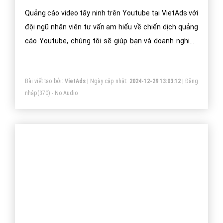
Quảng cáo Banner tây ninh -
VietAdsGroup.Vn
Quảng cáo Banner tây ninh giúp đẩy nhanh thương
hiệu công ty hiệu quả. Công ty VietAds chuyên về
quảng cáo banner GDN, sẽ giúp bạn cài đặt quảng cáo
banner tây ninh tối ưu chi phí thấp, tiếp cận khách
hàng một cách nhanh chóng và hiệu quả.
Bài viết tạo bởi:
VietAds
| Ngày cập nhật:
2024-12-29 08:47:23
|
Đăng
nhập
(432) - No Audio