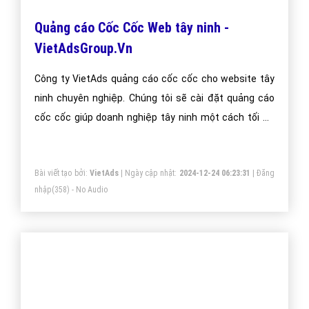
Quảng cáo Facebook tây ninh -
VietAdsGroup.Vn
Quảng cáo Facebook lĩnh vực tây ninh đang là xu
hướng thị trường tây ninh hiện nay. Công ty VietAds
chuyên về facebook, sẽ giúp bạn cài đặt quảng cáo
facebook tây ninh tối ưu chi phí thấp, tiếp cận khách
hàng tây ninh một cách nhanh hiệu quả.
Bài viết tạo bởi:
VietAds
| Ngày cập nhật:
2024-12-29 17:55:54
|
Đăng
nhập
(382) - No Audio