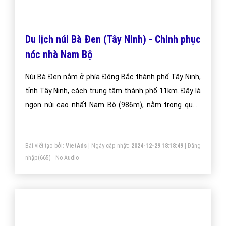
dịch vụ quảng cáo trực tuyến hiệu quả suốt chặng đường 9
năm vừa qua! -
Đăng nhập
"
CÔNG TY CỔ PHẦN TRỰC TUYẾN VIỆT ADS
Số 6/25 Thổ Quan, Khâm Thiên, Đống Đa, TP.Hà Nội
Số 36 Điện Biên Phủ, Đa Kao, Quận 1, TP.Hồ Chí Minh
0964 82 6644 - (024) 6658 7378
(024) 6658 7378
support@vietadsgroup.vn
https://vietadsgroup.vn
Một vài bài viết cùng chủ đề "tây ninh"