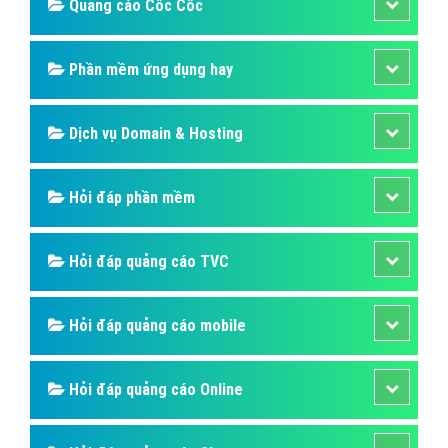
Bài viết tạo bởi:
VietAds
| Ngày cập nhật:
2024-12-24 06:23:31
|
Đăng
nhập
(358) - No Audio
Tiện Ích Mở Rộng Quảng Cáo Google
Website tây ninh
Tiện ích mở rộng quảng cáo google Website tây ninh
là phần mở rộng cung cấp thêm tiện ích cho người