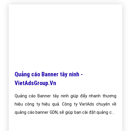
Du lịch núi Bà Đen (Tây Ninh) - Chinh phục
nóc nhà Nam Bộ
Núi Bà Đen nằm ở phía Đông Bắc thành phố Tây Ninh,
tỉnh Tây Ninh, cách trung tâm thành phố 11km. Đây là
ngọn núi cao nhất Nam Bộ (986m), nằm trong quần
thể di tích lịch sử văn hóa thắng cảnh và du lịch núi Bà