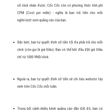
ninh trên Cốc Cốc?
Nếu chọn phương thức tính phí CPC (cost per click), quảng
cáo website tây ninh trên Cốc Cốc của bạn sẽ hiển
thị không mất tiền. Bạn chỉ trả tiền khi có người click quảng
cáo website tây ninh của bạn. Số tiền được tính theo tổng
số click nhận được. Cốc Cốc còn có phương thức tính phí
CPM (Cost per mille) - nghĩa là bạn trả tiền cho mỗi
nghìn lượt xem quảng cáo của bạn.
Đặc biệt, bạn tự quyết định số tiền tối đa phải trả cho mỗi
click (còn gọi là giá thầu). Bạn có thể bắt đầu đặt giá thầu
chỉ từ 1000 VNĐ/click.