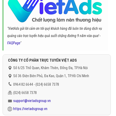
"VietAds gửi lời cảm ơn tới quý khách hàng đã luôn tin dùng dịch vụ
quảng cáo trực tuyến hiệu quả suốt chặng đường 9 năm vừa qua! -
FAQPage
"
CÔNG TY CỔ PHẦN TRỰC TUYẾN VIỆT ADS
Số 6/25 Thổ Quan, Khâm Thiên, Đống Đa, TP.Hà Nội
Số 36 Điện Biên Phủ, Đa Kao, Quận 1, TP.Hồ Chí Minh
0964 82 6644 - (024) 6658 7378
(024) 6658 7378
support@vietadsgroup.vn
https://vietadsgroup.vn