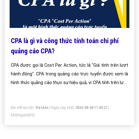
CPA là gì và công thức tính toán chi phí
quảng cáo CPA?
CPA được gọi là Cost Per Action, tức là "Giá tính trên lượt
hành động". CPA trong quảng cáo trực tuyến được xem là
hình thức quảng cáo thực sự hiệu quả, vì CPA tính trên lượt
hành động của khách hàng như mua hàng. Các nhà quảng
cáo rất cọi trọng hình thức quảng cáo CPA này hơn cả 2
Bài viết tạo bởi:
VietAds
| Ngày cập nhật:
2026-08-08 11:00:27
|
hình thức quảng cáo CPC (tính phí trên lượt Click) và quảng
FAQPage
(6693)
cáo CPM (tính phí trên lượt hiển thị).