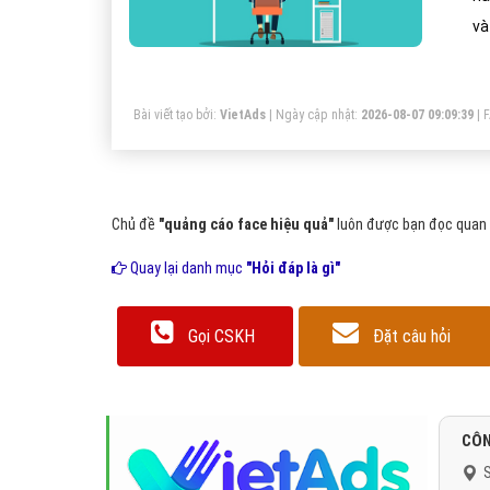
và
Bài viết tạo bởi:
VietAds
| Ngày cập nhật:
2026-08-07 09:09:39
|
Chủ đề
"quảng cáo face hiệu quả"
luôn được bạn đọc quan t
Quay lại danh mục
"Hỏi đáp là gì"
Gọi CSKH
Đặt câu hỏi
CÔN
S