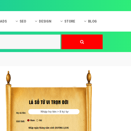
 ADS
SEO
DESIGN
STORE
BLOG
ner
 cáo Mobile
SEO Website
Thiết kế Web
nner
p quảng cáo Instagram
Dịch vụ SEO Website
Thiết kế Website
 cáo Zalo
Hỏi đáp SEO Google
Danh sách Website
 cáo Instagram
Thiết kế Landing Page
cáo Online
Dịch vụ thiết kế Website
 cáo Skype
Hỏi đáp Website
 cáo TVC
 cáo Cốc Cốc
mềm ứng dụng hay