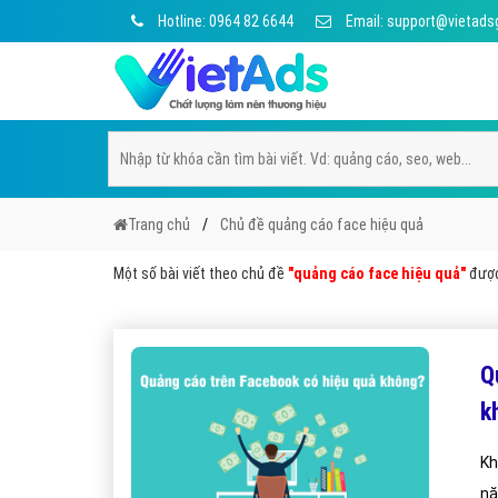
Hotline: 0964 82 6644
Email: support@vietads
Trang chủ
Chủ đề quảng cáo face hiệu quả
Một số bài viết theo chủ đề
"quảng cáo face hiệu quả"
được 
Q
k
Kh
nă