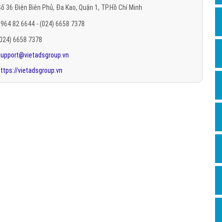
ố 36 Điện Biên Phủ, Đa Kao, Quận 1, TP.Hồ Chí Minh
Hỏi đ
964 82 6644 - (024) 6658 7378
Thiết 
(024) 6658 7378
Quảng
support@vietadsgroup.vn
Quảng
ttps://vietadsgroup.vn
Định n
Nghĩa l
Phần 