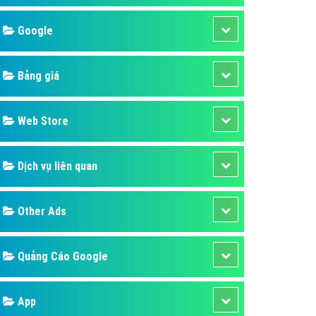
áp quảng cáo Youtube
Google
kế ứng dụng
 cáo Cốc Cốc hiệu quả
Bảng giá
 cáo Zalo chuyên nghiệp
ghĩa
Web Store
à gì
Dịch vụ liên quan
mềm ứng dụng hay
Other Ads
Quảng Cáo Google
App