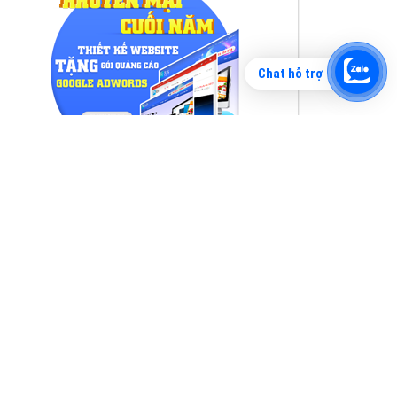
Chat hỗ trợ
Tìm công ty thiết kế website uy tín, chuyên
nghiệp tại Hà Nội là rất khó cho khách hàng.
VietAds xin giới thiệu công ty thiết kế Viet
XEM CHI TIẾT