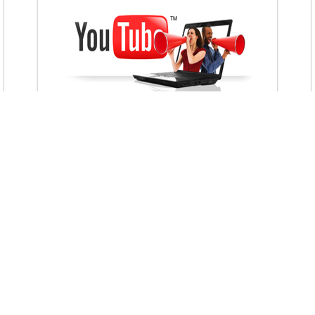
VietAds với đội ngũ chuyên viên tư ấn am
hiểu về chiến dịch quảng cáo Youtube sẽ tư
vấn bạn giải pháp tối ưu, hiệu quả nhất
XEM CHI TIẾT