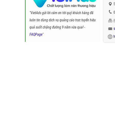
S
0
"VietAds gửi lời cảm ơn tới quý khách hàng đã
luôn tin dùng dịch vụ quảng cáo trực tuyến hiệu
quả suốt chặng đường 9 năm vừa qua! -
FAQPage
"
h