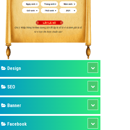
ụ Domain & Hosting
áp phần mềm
áp quảng cáo TVC
p quảng cáo mobile
p quảng cáo Online
áp quảng cáo Skype
p Domain & Hosting
Design
p viết bài Marketing
 cáo Youtube
SEO
ụ quảng cáo Youtube
ụ quảng cáo Cốc Cốc
Banner
ụ quảng cáo Tiktok
Facebook
ụ quảng cáo Zalo