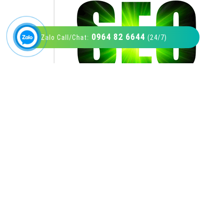
0964 82 6644
Zalo Call/Chat:
(24/7)
VietAds với đội ngũ SEOer giàu kinh nghiệm
được đào tạo bài bản tại các trung tâm SEO
lớn như: Litado, Inet, Vietmoz, Vinalink
XEM CHI TIẾT