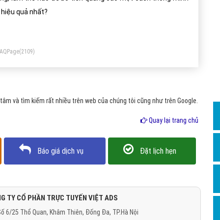
Dịch v
 hiệu quả nhất?
Hỏi đ
Hỏi đ
FAQPage
(2109)
Hỏi đá
Hỏi đá
Hỏi đ
âm và tìm kiếm rất nhiều trên web của chúng tôi cũng như trên Google.
Hỏi đá
Quay lại trang chủ
Hỏi đá
Quảng
Báo giá dịch vụ
Đặt lịch hẹn
Dịch v
Dịch v
Dịch v
G TY CỔ PHẦN TRỰC TUYẾN VIỆT ADS
ố 6/25 Thổ Quan, Khâm Thiên, Đống Đa, TP.Hà Nội
Dịch v