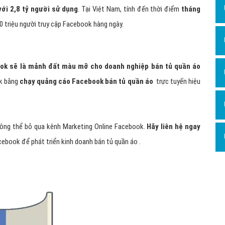
Dịch v
với 2,8 tỷ người sử dụng
. Tại Việt Nam, tính đến thời điểm
tháng
Hỏi đ
0 triệu người truy cập Facebook hàng ngày.
Hỏi đ
Hỏi đá
ok sẽ là mảnh đất màu mỡ cho doanh nghiệp bán tủ quần áo
Hỏi đá
ok bằng
chạy quảng cáo Facebook bán tủ quần áo
trực tuyến hiệu
Hỏi đ
Hỏi đá
hông thể bỏ qua kênh Marketing Online Facebook.
Hãy liên hệ ngay
Hỏi đá
acebook để phát triển kinh doanh bán tủ quần áo .
Quảng
Dịch v
Dịch v
Dịch v
Dịch v