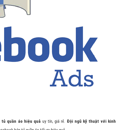
Hỏi đ
Thiết 
Quảng
Quảng
Định n
Nghĩa l
Phần 
 tủ quần áo hiệu quả
uy tín, giá rẻ.
Đội ngũ kỹ thuật với kinh