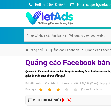
Hotline: 0964 82 6644
Email: support@vietads
Trang chủ
Quảng cáo Facebook
Quảng cáo Facebo
Quảng cáo Facebook bán 
Quảng cáo Facebook lĩnh vực bán tủ quần áo đang là xu hướng thị trường 
quần áo một cách nhanh hiệu quả.
Bài viết tạo bởi:
VietAds
| Lượt xem bài viết:
874,396
(View) | Ngày cậ
Ðánh giá:
1
2
3
4
5
(
3
sao
8
đánh giá)
MỤC LỤC BÀI VIẾT
[HIỆN]