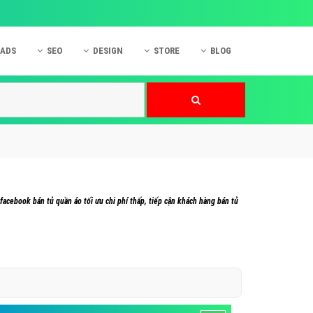
 ADS
SEO
DESIGN
STORE
BLOG
ner
 cáo Mobile
SEO Website
Thiết kế Web
nner
p quảng cáo Instagram
Dịch vụ SEO Website
Thiết kế Website
 cáo Zalo
Hỏi đáp SEO Google
Danh sách Website
 cáo Instagram
Thiết kế Landing Page
cáo Online
Dịch vụ thiết kế Website
facebook bán tủ quần áo tối ưu chi phí thấp, tiếp cận khách hàng bán tủ
 cáo Skype
Hỏi đáp Website
 cáo TVC
 cáo Cốc Cốc
mềm ứng dụng hay