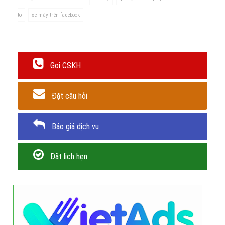
Tổng kết quảng cáo facebook
dịch vụ cứu hộ ô tô, xe máy?
Để bắt đầu chiến dịch quảng cáo facecebook dịch vụ
cứu hộ ô tô, xe máy của bạn, hãy liên hệ với VietAds
để chúng tôi có thể giúp bạn tối ưu hóa quảng cáo
dịch vụ cứu hộ ô tô, xe máy với chi phí thấp nhất, hiệu
quả mang lại lớn nhất!