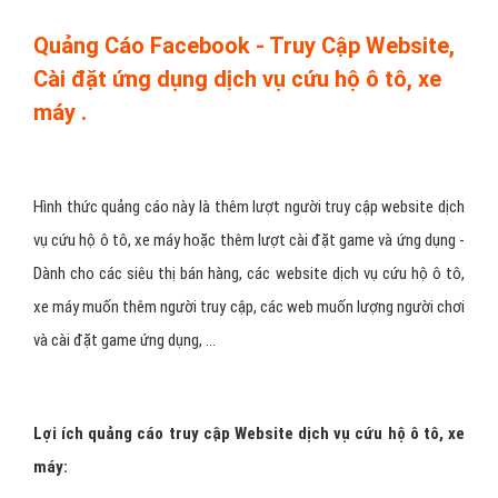
Lợi ích quảng cáo Page Post dịch vụ cứu hộ ô tô, xe máy:
Thêm doanh số bán hàng cho Cửa Hàng/ Công Ty dịch vụ
cứu hộ ô tô, xe máy.
Nếu bạn chưa có Page dịch vụ cứu hộ ô tô, xe máy , VietAds
tạo PAGE, thiết kế hình ảnh banner - cập nhật nội dung cho
PAGE dịch vụ cứu hộ ô tô, xe máy của bạn (Không thu phí).
Ngoài ra, VietAds viết lại bài Marketing dịch vụ cứu hộ ô tô,
xe máy trên Facebook cho bạn, thiết kế cho bạn một
Banner Timeline (kích thước 851 x 314) thu hút người xem.