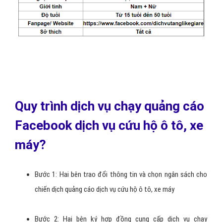
Có ít nhất 1 trang Fanpage Facebook dịch vụ cứu hộ ô tô,
xe máy đã có các bài viết (bài viết càng nhiều, càng chất
lượng thì quảng cáo dịch vụ cứu hộ ô tô, xe máy càng hiệu
quả)
Xác định đối tượng khách hàng có nhu cầu dịch vụ cứu hộ ô
tô, xe máy : độ tuổi, giới tính, khu vực sinh sống, sở thích, ...
Ý tưởng sơ lược về nội dung dịch vụ cứu hộ ô tô, xe máy,
hình ảnh bài viết quảng cáo dịch vụ cứu hộ ô tô, xe máy, nên
tập trung vào thế mạnh, điểm khác biệt của đơn vị mình so
với các đơn vị khác cùng ngành nghề dịch vụ cứu hộ ô tô, xe
máy, chúng tôi cũng sẽ tư vấn cho quý khách để xây dựng
được một bài viết dịch vụ cứu hộ ô tô, xe máy hay, thu hút