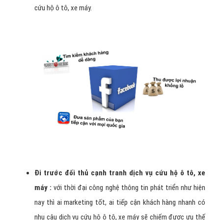
Linh động trong quảng cáo dịch vụ cứu hộ ô tô, xe
máy :
bạn có thể quảng cáo dịch vụ cứu hộ ô tô, xe máy nội
dung, hình ảnh, video, website, ... có thể tạo chiến dịch
quảng cáo bất kỳ khi nào, chạy trong thời gian mà bạn
muốn: 1 tuần, 1 tháng, 3 tháng, hay khi có chương trình
khuyến mại, ... vì vậy mà tiết kiệm chi phí quảng cáo dịch vụ
cứu hộ ô tô, xe máy.