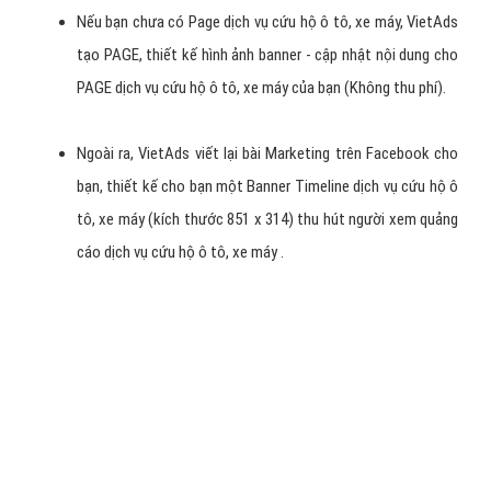
- Hình thức quảng cáo dịch vụ cứu hộ ô tô, xe máy này là thu hút
thành viên View PAGE, tham gia PAGE - thường dành cho các PAGE
dịch vụ cứu hộ ô tô, xe máy mới muốn có nhiều thành viên theo dõi
PAGE của bạn => từ đó khi post bài viết mới lên các thành viên đều
nhận được bài viết mới đó.
Lợi ích quảng cáo Fanpage dịch vụ cứu hộ ô tô, xe máy :
Thêm doanh số bán hàng cho Cửa Hàng/ Công Ty dịch vụ
cứu hộ ô tô, xe máy.
Nếu bạn chưa có Page dịch vụ cứu hộ ô tô, xe máy, VietAds
tạo PAGE, thiết kế hình ảnh banner - cập nhật nội dung cho
PAGE dịch vụ cứu hộ ô tô, xe máy của bạn (Không thu phí).