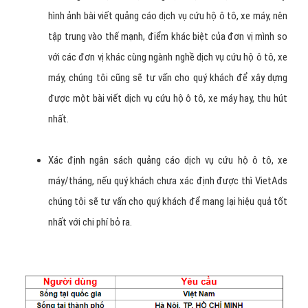
Nếu bạn chưa có Page dịch vụ cứu hộ ô tô, xe máy, VietAds
tạo PAGE, thiết kế hình ảnh banner dịch vụ cứu hộ ô tô, xe
máy - cập nhật nội dung cho PAGE của bạn (Không thu phí).
Ngoài ra, VietAds viết lại bài Marketing trên Facebook cho
bạn, thiết kế cho bạn một Banner Timeline (kích
thước 851 x 314) thu hút người xem.
Cần chuẩn bị gì khi chạy quảng
cáo Facebook dịch vụ cứu hộ ô
tô, xe máy?