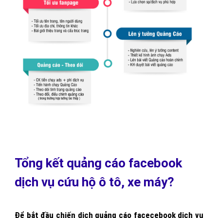
Bước 4: VietAds viết bài quảng cáo dịch vụ cứu hộ ô tô, xe
máy và thiết kế hình ảnh/video cho bài chạy quảng cáo dịch
vụ cứu hộ ô tô, xe máy và gửi bài hoàn chỉnh để khách hàng
duyệt.
Bước 5: Sau khi bài quảng cáo dịch vụ cứu hộ ô tô, xe máy
được khách hàng duyệt thì VietAds tiến hành khởi tạo
chiến dịch và bắt đầu chạy quảng cáo Facebook dịch vụ cứu
hộ ô tô, xe máy
Bước 6: Hai bên cùng theo dõi, đánh giá hiệu quả của chiến
dịch quảng cáo dịch vụ cứu hộ ô tô, xe máy và dựa trên đó
để xây dựng kế hoạch quảng cáo dịch vụ cứu hộ ô tô, xe
máy cho các chiến dịch tiếp theo