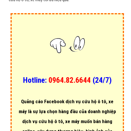
VietAds
là đơn vị cung cấp dịch vụ
quảng c
áo facebook dịch vụ
cứu hộ ô tô, xe máy
hiệu quả giá rẻ với chi phí chỉ từ 1000đ đên
2000đ/ một Click. Hãy liên hệ với công ty chúng tôi ngay hôm nay
để kỹ thuật chúng tôi tối ưu chi phí quảng cáo dịch vụ cứu hộ ô tô,
xe máy, đem lại cho doanh nghiệp bạn giải pháp quảng cáo dịch vụ
cứu hộ ô tô, xe máy tối ưu hiệu quả.