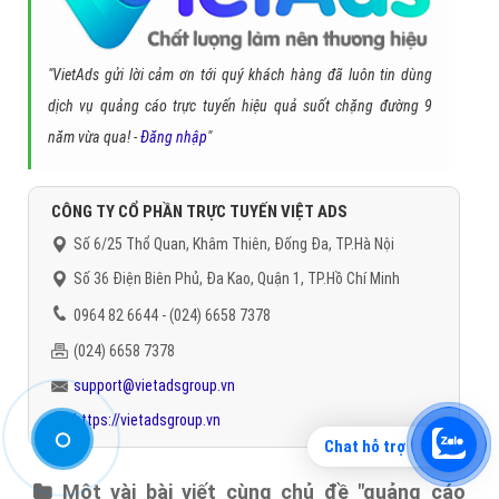
Trân trọng! Cảm ơn bạn đã luôn theo dõi các bài viết
trên Website VietAdsGroup.Vn của công ty chúng tôi!
Quay lại danh mục
"Quảng cáo Facebook"
Quay lại trang chủ
Chủ đề liên quan:
quảng cáo facebook dịch vụ cứu hộ ô tô
xe
máy
quảng cáo dịch vụ cứu hộ ô tô
xe máy trên facebook
quảng cáo
fanpage dịch vụ cứu hộ ô tô
xe máy
quảng cáo fanpage dịch vụ cứu hộ ô
tô
xe máy trên facebook
Chat hỗ trợ
Gọi CSKH