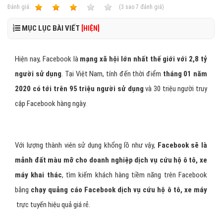
Ðánh giá:
1
2
3
4
5
(
3
sao
7
đánh giá)
MỤC LỤC BÀI VIẾT
[HIỆN]
Hiện nay, Facebook là
mạng xã hội lớn nhất thế giới với 2,8 tỷ
người sử dụng
. Tại Việt Nam, tính đến thời điểm
tháng 01 năm
2020 có tới trên 95 triệu người sử dụng
và 30 triệu người truy
cập Facebook hàng ngày.
Với lượng thành viên sử dụng khổng lồ như vậy,
Facebook sẽ là
mảnh đất màu mỡ cho doanh nghiệp dịch vụ cứu hộ ô tô, xe
máy khai thác
, tìm kiếm khách hàng tiềm năng trên Facebook
bằng
chạy quảng cáo Facebook dịch vụ cứu hộ ô tô, xe máy
trực tuyến hiệu quả giá rẻ.