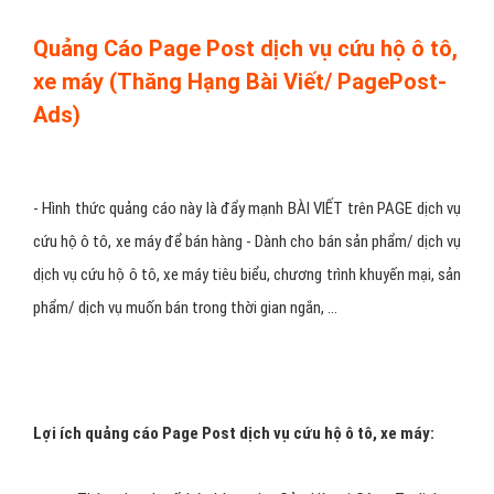
Ngoài ra, VietAds viết lại bài Marketing trên Facebook cho
bạn, thiết kế cho bạn một Banner Timeline dịch vụ cứu hộ ô
tô, xe máy (kích thước 851 x 314) thu hút người xem quảng
cáo dịch vụ cứu hộ ô tô, xe máy .