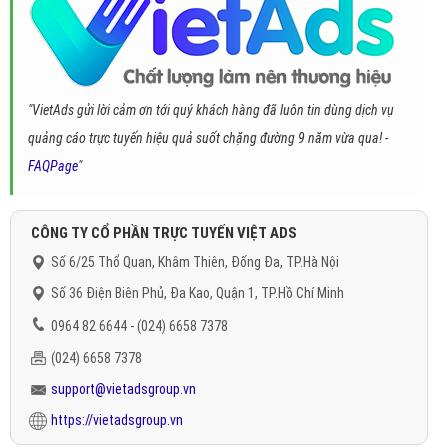
"VietAds gửi lời cảm ơn tới quý khách hàng đã luôn tin dùng dịch vụ
quảng cáo trực tuyến hiệu quả suốt chặng đường 9 năm vừa qua! -
FAQPage
"
CÔNG TY CỔ PHẦN TRỰC TUYẾN VIỆT ADS
Số 6/25 Thổ Quan, Khâm Thiên, Đống Đa, TP.Hà Nội
Số 36 Điện Biên Phủ, Đa Kao, Quận 1, TP.Hồ Chí Minh
0964 82 6644 - (024) 6658 7378
(024) 6658 7378
support@vietadsgroup.vn
https://vietadsgroup.vn