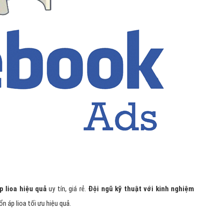
Hỏi đ
Thiết 
Quảng
Quảng
Định n
Nghĩa l
Phần 
 lioa hiệu quả
uy tín, giá rẻ.
Đội ngũ kỹ thuật với kinh nghiệm
 áp lioa tối ưu hiệu quả.