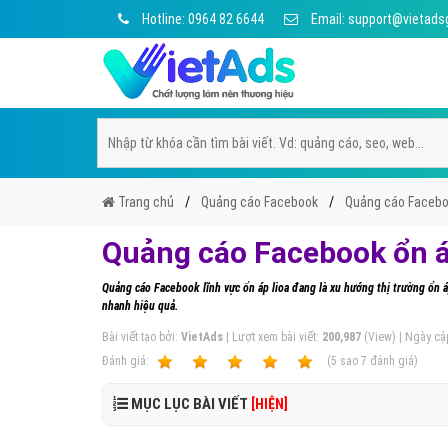
Hotline: 0964 82 6644
Email: support@vietads
Trang chủ
Quảng cáo Facebook
Quảng cáo Faceboo
Quảng cáo Facebook ổn á
Quảng cáo Facebook lĩnh vực ổn áp lioa đang là xu hướng thị trường ổn á
nhanh hiệu quả.
Bài viết tạo bởi:
VietAds
| Lượt xem bài viết:
200,987
(View) | Ngày cậ
Ðánh giá:
1
2
3
4
5
(
5
sao
7
đánh giá)
MỤC LỤC BÀI VIẾT
[HIỆN]