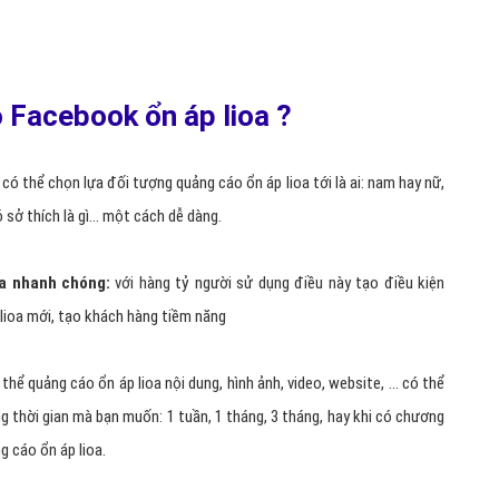
o Facebook ổn áp lioa ?
có thể chọn lựa đối tượng quảng cáo ổn áp lioa tới là ai: nam hay nữ,
ó sở thích là gì… một cách dễ dàng.
oa nhanh chóng:
với hàng tỷ người sử dụng điều này tạo điều kiện
 lioa mới, tạo khách hàng tiềm năng
thể quảng cáo ổn áp lioa nội dung, hình ảnh, video, website, ... có thể
ng thời gian mà bạn muốn: 1 tuần, 1 tháng, 3 tháng, hay khi có chương
ng cáo ổn áp lioa.