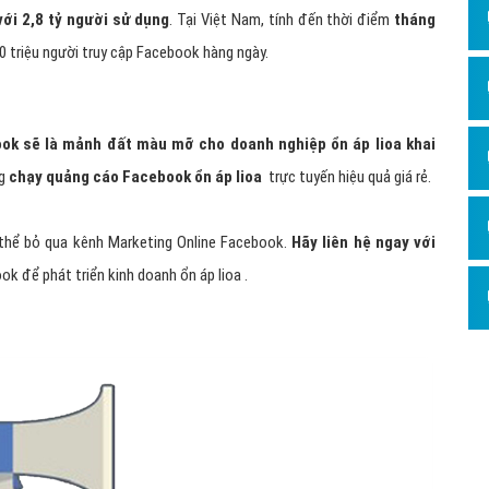
Dịch v
với 2,8 tỷ người sử dụng
. Tại Việt Nam, tính đến thời điểm
tháng
Hỏi đ
0 triệu người truy cập Facebook hàng ngày.
Hỏi đ
Hỏi đá
ok sẽ là mảnh đất màu mỡ cho doanh nghiệp ổn áp lioa khai
Hỏi đá
ng
chạy quảng cáo Facebook ổn áp lioa
trực tuyến hiệu quả giá rẻ.
Hỏi đ
Hỏi đá
 thể bỏ qua kênh Marketing Online Facebook.
Hãy liên hệ ngay với
ok để phát triển kinh doanh ổn áp lioa .
Hỏi đá
Quảng
Dịch v
Dịch v
Dịch v
Dịch v