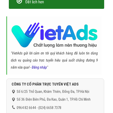
Facebook quần áo?
Bước 1: Hai bên trao đổi thông tin và chọn ngân sách cho
chiến dịch quảng cáo quần áo
Bước 2: Hai bên ký hợp đồng cung cấp dịch vụ chạy
Facebook quần áo
Bước 3: Khách hàng add nick Facebook của VietAds vào làm
quản trị viên của Fanpage quần áo cần chạy quảng cáo
Bước 4: VietAds viết bài quảng cáo quần áo và thiết kế hình
ảnh/video cho bài chạy quảng cáo quần áo và gửi bài hoàn
chỉnh để khách hàng duyệt.