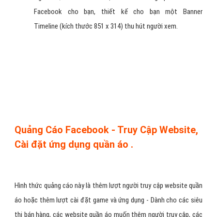
bài viết mới lên các thành viên đều nhận được bài viết mới đó.
Lợi ích quảng cáo Fanpage quần áo :
Thêm doanh số bán hàng cho Cửa Hàng/ Công Ty quần áo.
Nếu bạn chưa có Page quần áo, VietAds tạo PAGE, thiết kế
hình ảnh banner - cập nhật nội dung cho PAGE quần áo của
bạn (Không thu phí).
Ngoài ra, VietAds viết lại bài Marketing trên Facebook cho
bạn, thiết kế cho bạn một Banner Timeline quần áo (kích
thước 851 x 314) thu hút người xem quảng cáo quần áo .