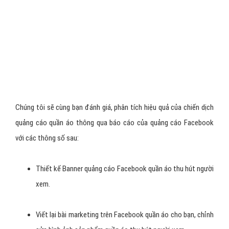
Tại sao chọn VietAds quảng cáo
facebook?
VietAds là
Công ty quảng cáo Facebook quần áo hàng đầu
Việt Nam
, chúng tôi đã và đang phục vụ rất nhiều doanh nghiệp
quần áo tiếp cận và tương tác thành công với nhiều khách hàng
thông qua kênh Facebook Marketing, mang lại hiệu quả về doanh
số cao hơn, cũng như uy tín thương hiệu cho doanh nghiệp quần
áo.
Kinh nghiệm hơn 8 năm
trong lĩnh vực Marketing Online,
quảng cáo quần áo trên Internet, giúp hàng trăm khách hàng
phát triển kinh doanh nhanh đột biến.
VietAds hiện nay là
đối tác chiến lược của Google,