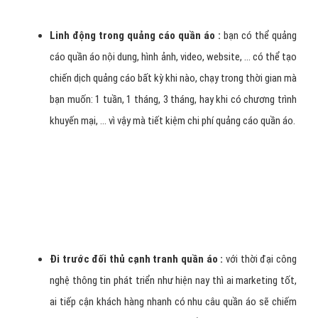
hàng online, xây dựng thương hiệu, hình ảnh
của mình trên Internet
tiếp cận hàng ngàn
khách hàng nhu câu quần áo tiềm năng một
cách nhanh và hiệu quả nhất.
Lợi ích mà dịch vụ quảng
cáo Facebook quần áo ?
Nhắm đúng đối tượng khách hàng quần áo :
có thể
chọn lựa đối tượng quảng cáo quần áo tới là ai: nam hay nữ,
ở độ tuổi bao nhiêu và sinh sống ở khu vực nào, có sở thích