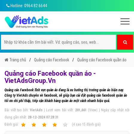
Hotline: 0964 82 6644
Trang chủ
Quảng cáo Facebook
Quảng cáo Facebook quần áo
Quảng cáo Facebook quần áo -
VietAdsGroup.Vn
Quảng cáo Facebook lĩnh vực quần áo đang là xu hướng thị trường quần áo hiện nay.
Công ty VietAds chuyên về facebook, sẽ giúp bạn cài đặt quảng cáo facebook quần áo
tối ưu chi phí thấp, tiếp cận khách hàng quần áo một cách nhanh hiệu quả.
Bài viết tạo bởi:
VietAds
| Lượt xem bài viết:
201,661
(View) | Ngày cập nhật nội
dung gần nhất:
28-12-2024 07:28:31
Ðánh giá:
1
2
3
4
5
(
4
sao
15
đánh giá)