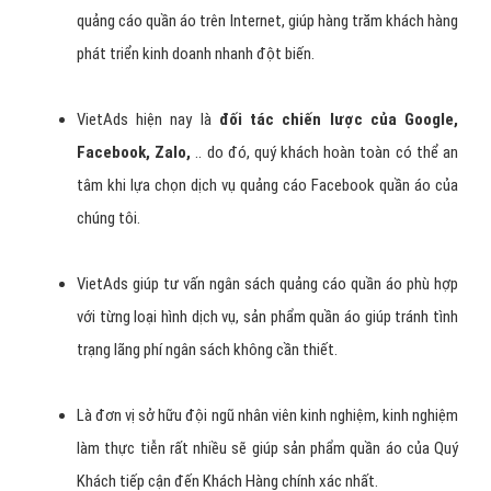
Tính tương tác và lan truyền cao:
khi có người bình luận,
like hay chia sẻ bài quảng cáo quần áo thì các bạn bè trên
facebook của họ cũng có thể sẽ biết đến quảng cáo quần
áo của bạn vì vậy giúp lan truyền nội dung quảng cáo của bạn
nhanh chóng.
Tăng độ phủ và uy tín của Thương Hiệu quần áo:
cũng
giống như quảng cáo trên truyền hình khi khách hàng nhìn
thấy quảng cáo quần áo của bạn thường xuyên sẽ tạo thành
một ghi nhớ trong tiềm thức của họ, khi họ có nhu cầu mua
sản phẩm hay sử dụng dịch vụ về quần áo của bạn thì họ sẽ
nhớ đến Thương hiệu quần áo của bạn đầu tiên.