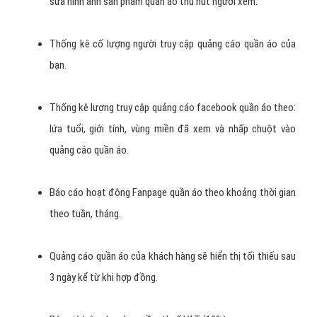
Facebook, Zalo,
.. do đó, quý khách hoàn toàn có thể an
tâm khi lựa chọn dịch vụ quảng cáo Facebook quần áo của
chúng tôi.
VietAds giúp tư vấn ngân sách quảng cáo quần áo phù hợp
với từng loại hình dịch vụ, sản phẩm quần áo giúp tránh tình
trạng lãng phí ngân sách không cần thiết.
Là đơn vị sở hữu đội ngũ nhân viên kinh nghiệm, kinh nghiệm
làm thực tiễn rất nhiều sẽ giúp sản phẩm quần áo của Quý
Khách tiếp cận đến Khách Hàng chính xác nhất.