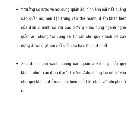
Ngoài ra, VietAds viết lại bài Marketing quần áo trên
Facebook cho bạn, thiết kế cho bạn một Banner
Timeline (kích thước 851 x 314) thu hút người xem.