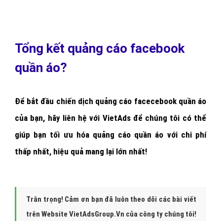
cáo Facebook quần áo?
Có ít nhất 1 trang Fanpage Facebook quần áo đã có các bài
viết (bài viết càng nhiều, càng chất lượng thì quảng cáo
quần áo càng hiệu quả)
Xác định đối tượng khách hàng có nhu cầu quần áo : độ
tuổi, giới tính, khu vực sinh sống, sở thích, ...
Ý tưởng sơ lược về nội dung quần áo, hình ảnh bài viết quảng
cáo quần áo, nên tập trung vào thế mạnh, điểm khác biệt
của đơn vị mình so với các đơn vị khác cùng ngành nghề
quần áo, chúng tôi cũng sẽ tư vấn cho quý khách để xây
dựng được một bài viết quần áo hay, thu hút nhất.