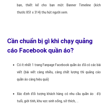
- Hình thức quảng cáo này là đẩy mạnh BÀI VIẾT trên PAGE quần áo
để bán hàng - Dành cho bán sản phẩm/ dịch vụ quần áo tiêu biểu,
chương trình khuyến mại, sản phẩm/ dịch vụ muốn bán trong thời
gian ngắn, ...
Lợi ích quảng cáo Page Post quần áo:
Thêm doanh số bán hàng cho Cửa Hàng/ Công Ty quần áo.
Nếu bạn chưa có Page quần áo , VietAds tạo PAGE, thiết kế
hình ảnh banner - cập nhật nội dung cho PAGE quần áo của
bạn (Không thu phí).