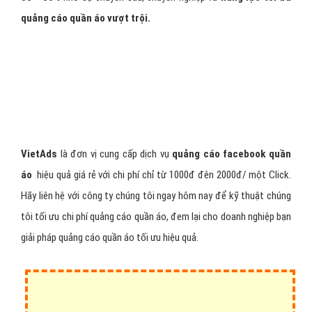
quả
uy tín, giá rẻ.
Đội ngũ kỹ thuật với kinh nghiệm triển khai
hàng ngàn chiến dịch
quảng cáo Facebook quần áo tối ưu hiệu
quả.
Công ty chúng tôi sẽ giúp bạn
tối ưu chi phí quảng cáo
Facebook quần áo thấp
hơn mức trung bình của
thị trường từ
30 - 50%
nhờ sự chuyên sâu, chuyên nghiệp và
năng lực tối ưu
quảng cáo quần áo vượt trội.