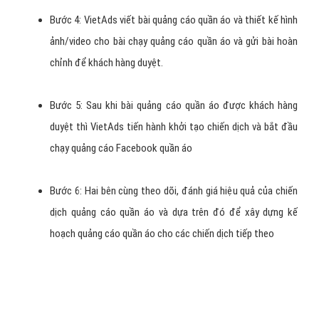
Thêm doanh số bán hàng cho doanh nghiệp quần áo.
Nếu bạn chưa có Page quần áo, VietAds tạo PAGE, thiết kế
hình ảnh banner quần áo - cập nhật nội dung cho PAGE của
bạn (Không thu phí).
Ngoài ra, VietAds viết lại bài Marketing trên Facebook cho
bạn, thiết kế cho bạn một Banner Timeline (kích
thước 851 x 314) thu hút người xem.
Cần chuẩn bị gì khi chạy quảng