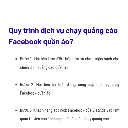
Quảng Cáo Facebook - Truy Cập Website,
Cài đặt ứng dụng quần áo .
Hình thức quảng cáo này là thêm lượt người truy cập website quần
áo hoặc thêm lượt cài đặt game và ứng dụng - Dành cho các siêu
thị bán hàng, các website quần áo muốn thêm người truy cập, các
web muốn lượng người chơi và cài đặt game ứng dụng, ...
Lợi ích quảng cáo truy cập Website quần áo:
Thêm số lượng khách hàng truy cập vào website quần áo ,
thêm tỷ lệ chuyển đổi bán hàng.