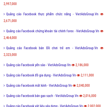
"VietAds gửi lời cảm ơn tới quý khách hàng đã luôn tin dùng
dịch vụ quảng cáo trực tuyến hiệu quả suốt chặng đường 9
năm vừa qua! -
Đăng nhập
"
CÔNG TY CỔ PHẦN TRỰC TUYẾN VIỆT ADS
Số 6/25 Thổ Quan, Khâm Thiên, Đống Đa, TP.Hà Nội
Số 36 Điện Biên Phủ, Đa Kao, Quận 1, TP.Hồ Chí Minh
0964 82 6644 - (024) 6658 7378
(024) 6658 7378
support@vietadsgroup.vn
https://vietadsgroup.vn
Một vài bài viết cùng chủ đề "quảng cáo