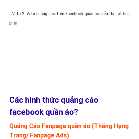
Thiết kế Banner quảng cáo Facebook quần áo thu hút người
xem.
Viết lại bài marketing trên Facebook quần áo cho bạn, chỉnh
sửa hình ảnh sản phẩm quần áo thu hút người xem.
Thống kê cố lượng người truy cập quảng cáo quần áo của
bạn.
Thống kê lượng truy cập quảng cáo facebook quần áo theo:
lứa tuổi, giới tính, vùng miền đã xem và nhấp chuột vào
quảng cáo quần áo.
Báo cáo hoạt động Fanpage quần áo theo khoảng thời gian