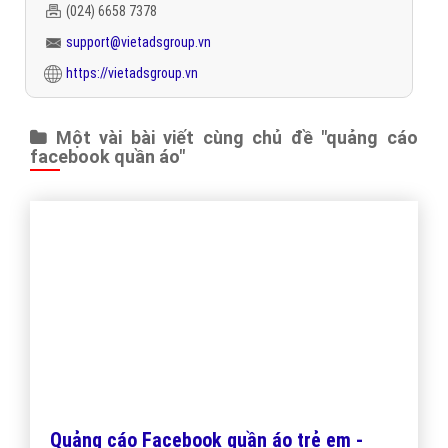
Bước 5: Sau khi bài quảng cáo quần áo được khách hàng
duyệt thì VietAds tiến hành khởi tạo chiến dịch và bắt đầu
chạy quảng cáo Facebook quần áo
Bước 6: Hai bên cùng theo dõi, đánh giá hiệu quả của chiến
dịch quảng cáo quần áo và dựa trên đó để xây dựng kế
hoạch quảng cáo quần áo cho các chiến dịch tiếp theo