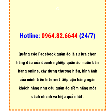
VietAds
là đơn vị cung cấp dịch vụ
quảng c
áo facebook quần
áo
hiệu quả giá rẻ với chi phí chỉ từ 1000đ đên 2000đ/ một Click.
Hãy liên hệ với công ty chúng tôi ngay hôm nay để kỹ thuật chúng