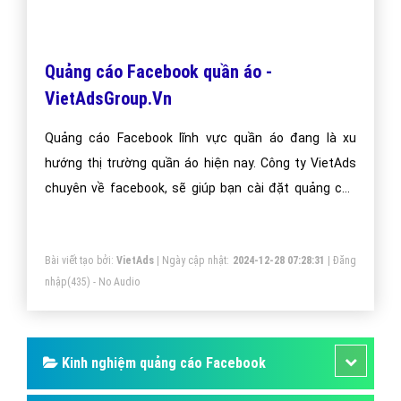
Để bắt đầu chiến dịch quảng cáo facecebook quần áo
của bạn, hãy liên hệ với VietAds để chúng tôi có thể
giúp bạn tối ưu hóa quảng cáo quần áo với chi phí
thấp nhất, hiệu quả mang lại lớn nhất!
Trân trọng! Cảm ơn bạn đã luôn theo dõi các bài viết
trên Website VietAdsGroup.Vn của công ty chúng tôi!
Quay lại danh mục
"Quảng cáo Facebook"
Quay lại trang chủ
Chủ đề liên quan:
quảng cáo facebook quần áo
quảng cáo quần áo
trên facebook
quảng cáo fanpage quần áo
quảng cáo fanpage quần áo