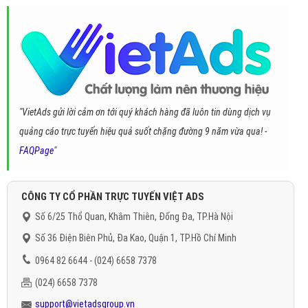
"VietAds gửi lời cảm ơn tới quý khách hàng đã luôn tin dùng dịch vụ
quảng cáo trực tuyến hiệu quả suốt chặng đường 9 năm vừa qua! -
FAQPage
"
CÔNG TY CỔ PHẦN TRỰC TUYẾN VIỆT ADS
Số 6/25 Thổ Quan, Khâm Thiên, Đống Đa, TP.Hà Nội
Số 36 Điện Biên Phủ, Đa Kao, Quận 1, TP.Hồ Chí Minh
0964 82 6644 - (024) 6658 7378
(024) 6658 7378
support@vietadsgroup.vn