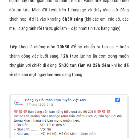
người này thời gian nào họ rảnh để lướt Facebook cập nhật theo
dõi tin tức. Mình đã test trên 1 fanpage và thấy rằng giờ đăng
thích hợp đó là vào khoảng
6h30 sáng
(khi các em, các cô, các
mẹ… đang rảnh rỗi trước giờ làm – cập nhật tin tức hàng ngày).
Tiếp theo là những mốc
10h30
để họ chuẩn bị tan ca – hoàn
thành công việc buổi sáng.
12h trưa
lúc họ ăn cơm xong muốn
thư giãn với chiếc di động.
5h30 tan tầm và 22h đêm
khi họ đã
về nhà sau một ngày làm việc căng thẳng.