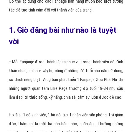
Có thể áp dụng cho các Fanpage bán hàng muốn kéo lượt tương
tác để tạo tình cảm đối với thành viên của trang.
1. Giờ đă​ng bài như nào là tuyệt
vời
– Mỗi Fanpage được thành lập ra phục vụ lượng thành viên cố định
khác nhau, chính vì vậy họ cũng ở những độ tuổi nhu cầu sử dụng,
sở thích riêng biệt. Ví dụ bạn phát triển 1 Fanpage Góc Phái Nữ thì
những người quan tâm Like Page thường độ tuổi 18-34 nhu cầu
làm đẹp, tri thức sống, kỹ năng, chia sẻ, tâm sự luôn được đề cao.
Họ là ai: 1 cô sinh viên, 1 bà nội trợ, 1 nhân viên văn phòng, 1 vị giám
đốc, thậm chí là một bà bán hàng phở, quần áo… Thường những