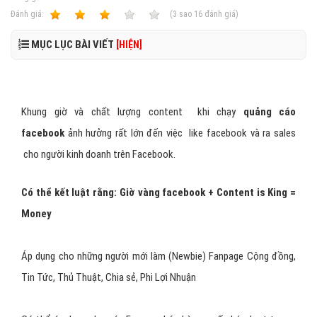
Ðánh giá:
1
2
3
4
5
(
3
sao
16
đánh giá)
MỤC LỤC BÀI VIẾT
[HIỆN]
Khung giờ và chất lượng content khi chạy
quảng cáo
facebook
ảnh hưởng rất lớn đến việc like facebook và ra sales
cho người kinh doanh trên Facebook.
Có thể kết luật rằng: Giờ vàng facebook + Content is King =
Money
Áp dụng cho những người mới làm (Newbie) Fanpage Cộng đồng,
Tin Tức, Thủ Thuật, Chia sẻ, Phi Lợi Nhuận