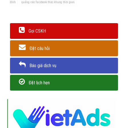
định
quảng cáo facebook theo khung thời gian
Gọi CSKH
Đặt câu hỏi
Báo giá dịch vụ
Đặt lịch hẹn