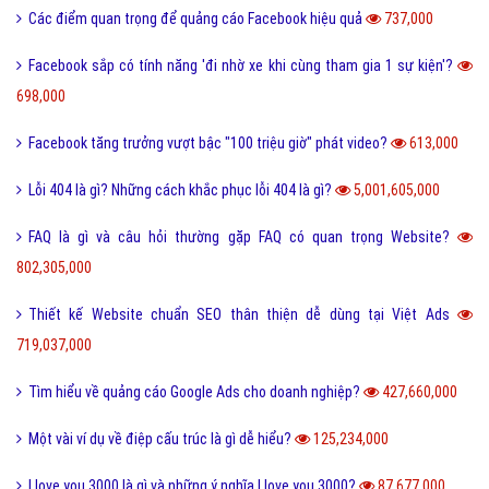
Các điểm quan trọng để quảng cáo Facebook hiệu quả
737,000
Facebook sắp có tính năng 'đi nhờ xe khi cùng tham gia 1 sự kiện'?
698,000
Facebook tăng trưởng vượt bậc "100 triệu giờ" phát video?
613,000
Lỗi 404 là gì? Những cách khắc phục lỗi 404 là gì?
5,001,605,000
FAQ là gì và câu hỏi thường gặp FAQ có quan trọng Website?
802,305,000
Thiết kế Website chuẩn SEO thân thiện dễ dùng tại Việt Ads
719,037,000
Tìm hiểu về quảng cáo Google Ads cho doanh nghiệp?
427,660,000
Một vài ví dụ về điệp cấu trúc là gì dễ hiểu?
125,234,000
I love you 3000 là gì và những ý nghĩa I love you 3000?
87,677,000