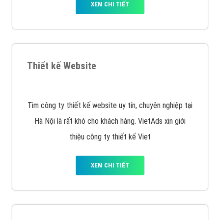
VietAds với đội ngũ chuyên viên tư ấn am hiểu về
chiến dịch quảng cáo Youtube sẽ tư vấn bạn giải pháp
tối ưu, hiệu quả nhất
XEM CHI TIẾT
Thiết kế Website