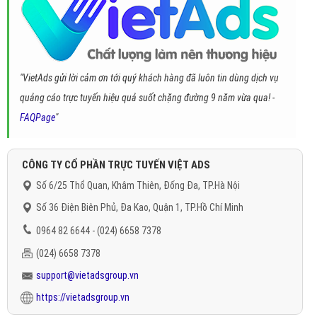
"VietAds gửi lời cảm ơn tới quý khách hàng đã luôn tin dùng dịch vụ
quảng cáo trực tuyến hiệu quả suốt chặng đường 9 năm vừa qua! -
FAQPage
"
CÔNG TY CỔ PHẦN TRỰC TUYẾN VIỆT ADS
Số 6/25 Thổ Quan, Khâm Thiên, Đống Đa, TP.Hà Nội
Số 36 Điện Biên Phủ, Đa Kao, Quận 1, TP.Hồ Chí Minh
0964 82 6644 - (024) 6658 7378
(024) 6658 7378
support@vietadsgroup.vn
https://vietadsgroup.vn