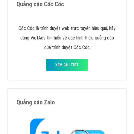
Tìm công ty thiết kế website uy tín, chuyên nghiệp tại
Hà Nội là rất khó cho khách hàng. VietAds xin giới
thiệu công ty thiết kế Viet
XEM CHI TIẾT
Quảng cáo Cốc Cốc