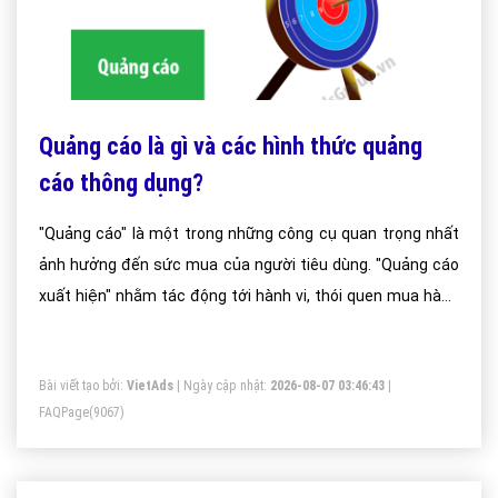
Quảng cáo là gì và các hình thức quảng
cáo thông dụng?
"Quảng cáo" là một trong những công cụ quan trọng nhất
ảnh hưởng đến sức mua của người tiêu dùng. "Quảng cáo
xuất hiện" nhằm tác động tới hành vi, thói quen mua hàng
của người tiêu dùng hay khách hàng bằng cách cung cấp
những thông điệp bán hàng theo cách thuyết phục về sản
Bài viết tạo bởi:
VietAds
| Ngày cập nhật:
2026-08-07 03:46:43
|
phẩm hay dịch vụ của người bán.
FAQPage
(9067)