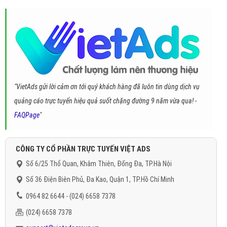
"VietAds gửi lời cảm ơn tới quý khách hàng đã luôn tin dùng dịch vụ
quảng cáo trực tuyến hiệu quả suốt chặng đường 9 năm vừa qua! -
FAQPage
"
CÔNG TY CỔ PHẦN TRỰC TUYẾN VIỆT ADS
Số 6/25 Thổ Quan, Khâm Thiên, Đống Đa, TP.Hà Nội
Số 36 Điện Biên Phủ, Đa Kao, Quận 1, TP.Hồ Chí Minh
0964 82 6644 - (024) 6658 7378
(024) 6658 7378