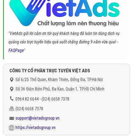
"VietAds gửi lời cảm ơn tới quý khách hàng đã luôn tin dùng dịch vụ
quảng cáo trực tuyến hiệu quả suốt chặng đường 9 năm vừa qua! -
FAQPage
"
CÔNG TY CỔ PHẦN TRỰC TUYẾN VIỆT ADS
Số 6/25 Thổ Quan, Khâm Thiên, Đống Đa, TP.Hà Nội
Số 36 Điện Biên Phủ, Đa Kao, Quận 1, TP.Hồ Chí Minh
0964 82 6644 - (024) 6658 7378
(024) 6658 7378
support@vietadsgroup.vn
https://vietadsgroup.vn