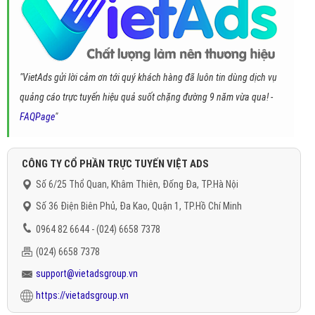
"VietAds gửi lời cảm ơn tới quý khách hàng đã luôn tin dùng dịch vụ
quảng cáo trực tuyến hiệu quả suốt chặng đường 9 năm vừa qua! -
FAQPage
"
CÔNG TY CỔ PHẦN TRỰC TUYẾN VIỆT ADS
Số 6/25 Thổ Quan, Khâm Thiên, Đống Đa, TP.Hà Nội
Số 36 Điện Biên Phủ, Đa Kao, Quận 1, TP.Hồ Chí Minh
0964 82 6644 - (024) 6658 7378
(024) 6658 7378
support@vietadsgroup.vn
https://vietadsgroup.vn