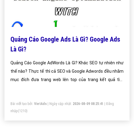
Quảng Cáo Google Ads Là Gì? Google Ads
Là Gì?
Quảng Cáo Google AdWords Là Gì? Khác SEO tự nhiên như
thế nào? Thực tế thì cả SEO và Google Adwords đều nhằm
mục đích đưa trang web lên top của trang kết quả tìm
kiếm. Dưới đây là một số so sánh giữa SEO và Google
Adwords.
Bài viết tạo bởi:
VietAds
| Ngày cập nhật:
2026-08-09 08:25:41
|
Đăng
nhập
(1210)