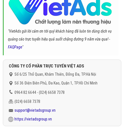
"VietAds gửi lời cảm ơn tới quý khách hàng đã luôn tin dùng dịch vụ
quảng cáo trực tuyến hiệu quả suốt chặng đường 9 năm vừa qua! -
FAQPage
"
CÔNG TY CỔ PHẦN TRỰC TUYẾN VIỆT ADS
Số 6/25 Thổ Quan, Khâm Thiên, Đống Đa, TP.Hà Nội
Số 36 Điện Biên Phủ, Đa Kao, Quận 1, TP.Hồ Chí Minh
0964 82 6644 - (024) 6658 7378
(024) 6658 7378
support@vietadsgroup.vn
https://vietadsgroup.vn