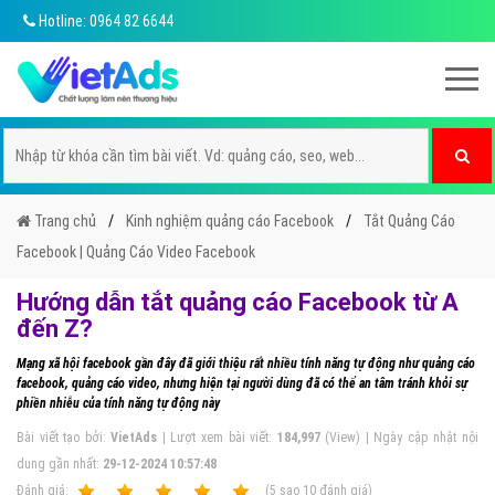
Hotline: 0964 82 6644
Trang chủ
Kinh nghiệm quảng cáo Facebook
Tắt Quảng Cáo
Facebook | Quảng Cáo Video Facebook
Hướng dẫn tắt quảng cáo Facebook từ A
đến Z?
Mạng xã hội facebook gần đây đã giới thiệu rất nhiều tính năng tự động như quảng cáo
facebook, quảng cáo video, nhưng hiện tại người dùng đã có thể an tâm tránh khỏi sự
phiền nhiễu của tính năng tự động này
Bài viết tạo bởi:
VietAds
| Lượt xem bài viết:
184,997
(View) | Ngày cập nhật nội
dung gần nhất:
29-12-2024 10:57:48
Ðánh giá:
1
2
3
4
5
(
5
sao
10
đánh giá)