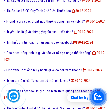
Tại sao từ GNITE được giới trẻ hiện nay thích sử dụng?
30-12-2024
Thuốc Lào Là Gì? Quy Trình Chế Biến Thuốc Lào
30-12-2024
Hybrid là gì và các thuật ngữ thường dùng trên xe Hybrid?
30-12-2024
Tuyến tính là gì và những ý nghĩa của tuyến tính?
30-12-2024
Tìm hiểu chi tiết cách chặn quảng cáo Facebook
30-12-2024
Đạo nhạc tiếng anh là gì và các vụ tố đạo nhạc thành công?
30-12-
2024
Hình xăm Hổ xuống núi ý nghĩa gì và có nên xăm không?
30-12-2024
Telegram là gì cài Telegram có mất phí không?
30-12-2024
Quảng cáo Facebook là gì? Các hình thức quảng cáo Facebook?
30-
Chat hỗ trợ
12-2024
Thẻ Sacombank rút được tiền ở cây ATM ngân hàng nào?
30-12-2024