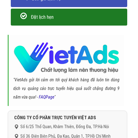
Đặt lịch hẹn
"VietAds gửi lời cảm ơn tới quý khách hàng đã luôn tin dùng
dịch vụ quảng cáo trực tuyến hiệu quả suốt chặng đường 9
năm vừa qua! -
FAQPage
"
CÔNG TY CỔ PHẦN TRỰC TUYẾN VIỆT ADS
Số 6/25 Thổ Quan, Khâm Thiên, Đống Đa, TP.Hà Nội
Số 36 Điện Biên Phủ, Đa Kao, Quận 1, TP.Hồ Chí Minh