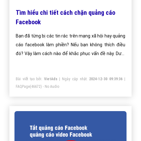
Tìm hiểu chi tiết cách chặn quảng cáo
Facebook
Bạn đã từng bị các tin rác trên mạng xã hội hay quảng
cáo facebook làm phiền? Nếu bạn không thích điều
đó? Vậy làm cách nào để khắc phục vấn đề này. Dưới
đây là bài của Vietadgroup chúng tôi đưa ra để các
bạn có thể tham khảo phương án chặn quảng cáo
Bài viết tạo bởi:
VietAds
| Ngày cập nhật:
2024-12-30 09:39:36
|
facebook như mong muốn
FAQPage
(46672) - No Audio