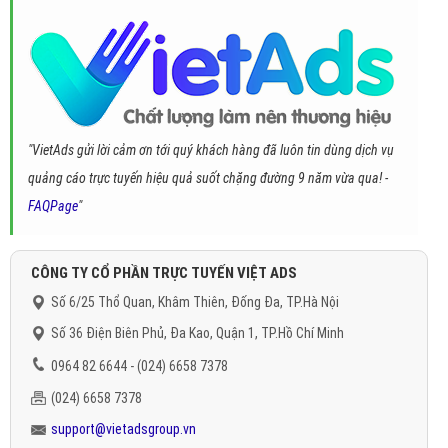
"VietAds gửi lời cảm ơn tới quý khách hàng đã luôn tin dùng dịch vụ
quảng cáo trực tuyến hiệu quả suốt chặng đường 9 năm vừa qua! -
FAQPage
"
CÔNG TY CỔ PHẦN TRỰC TUYẾN VIỆT ADS
Số 6/25 Thổ Quan, Khâm Thiên, Đống Đa, TP.Hà Nội
Số 36 Điện Biên Phủ, Đa Kao, Quận 1, TP.Hồ Chí Minh
0964 82 6644 - (024) 6658 7378
(024) 6658 7378
support@vietadsgroup.vn