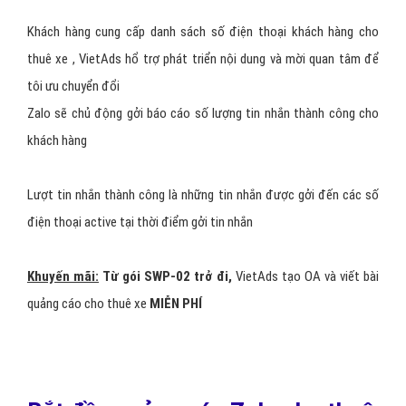
Ở đây có một điểm đáng chú ý đó chính là khi làm quảng cáo cho
thuê xe các bạn cần phải
lựa chọn cho mình một hình thức
quảng cáo phù hợp
nhất vì điều này cũng có ý nghĩa quyết định
đến mức độ thành công của của một chiến dịch zalo cho thuê xe.
Nếu các bạn chưa biết và khó khăn trong quyết định đưa ra
quyết
định triển khai với hình thức quảng cáo cho thuê xe nào
thì
VietAds
sẽ sẵn sàng tư vấn và hỗ trợ các bạn, hãy yên tâm về
vấn đề này
Bảng giá quảng cáo zalo cho
thuê xe tại VietAds?