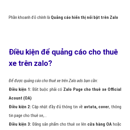
hành động
như “Quan tâm”, “Đăng ký” hay “Tham gia” . . .
– Bạn có thể chọn đối tượng
mục tiêu quảng cáo cho thuê xe
theo độ tuổi và giới tính người dùng Zalo.