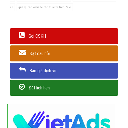
ZaloCPC 4
2.200
20.000 CPC
44.000.000 đ
Khuyến mãi:
Từ gói SWP-02 trở đi,
VietAds tạo OA và viết bài
quảng cáo cho thuê xe
MIỄN PHÍ
2 - Bảng giá quảng cáo Zalo cho thuê xe
lượt quan tâm
ZaloQT:
Viết tắt của hình thức quảng cáo cho thuê xe tăng lượt
quan tâm OA
QT:
Số quan tâm