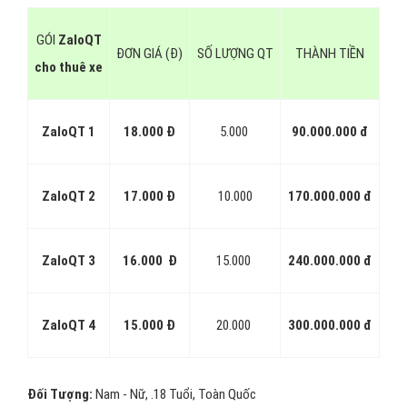
#1:
Target theo Giới Tính:
Chọn giới tính khách hàng cho thuê
xe muốn quảng cáo Zalo, đối tượng nhắm đến là Nam hay Nữ.
#2:
Target theo Độ Tuổi
: Bạn có thể chọn độ tuổi khách hàng
cho thuê xe muốn quảng cáo nhắm đến. Ví dụ: tuổi từ 18 – 35 hoặc
từ 30 đến 40 tuổi.
#3:
Target theo Địa Điểm:
Bạn muốn quảng cáo cho thuê xe của
mình xuất hiện cho người dùng Zalo ở đâu ? HCM? Hà Nội? Đà
Nẵng? Hay Cả Nước? Zalo cho phép chọn tối đa 5 địa điểm.
#4:
Target theo Nền Tảng:
Zalo là ứng dụng di động (đã có trên
PC ), đa phần người dùng đều sử dụng Zalo trên thiết bị di động và
người dùng trên PC đang ngày một tăng. Bạn muốn tiếp cận người