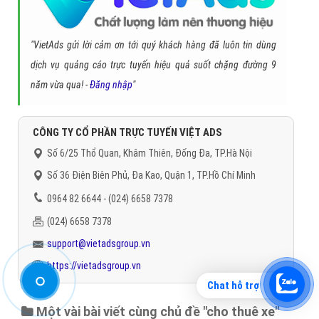
GÓI
ZaloQT
ĐƠN GIÁ (Đ)
SỐ LƯỢNG QT
THÀNH TIỀN
cho thuê xe
ZaloQT 1
18.000 Đ
5.000
90.000.000 đ
ZaloQT 2
17.000 Đ
10.000
170.000.000 đ
ZaloQT 3
16.000 Đ
15.000
240.000.000 đ
ZaloQT 4
15.000 Đ
20.000
300.000.000 đ
Chat hỗ trợ
Đối Tượng:
Nam - Nữ, .18 Tuổi, Toàn Quốc