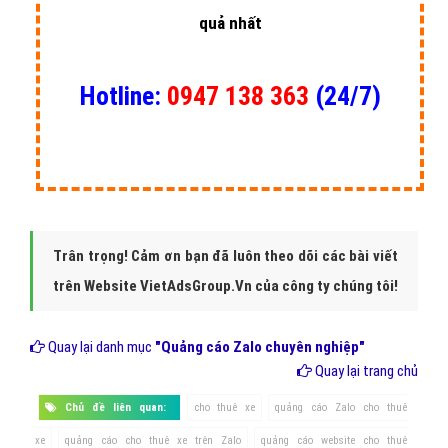
thuê xe
CPC:
Số nhấp chuột quảng cáo cho thuê xe
GÓI
ZaloCPC
ĐƠN GIÁ (Đ)
SỐ LƯỢNG CPC
THÀNH TIỀN
cho thuê xe
ZaloCPC 1
2.500
2.000 CPC
5.000.000 đ
ZaloCPC 2
2.400
5.000 CPC
12.000.000 đ
ZaloCPC 3
2.300
10.000 CPC
23.000.000 đ