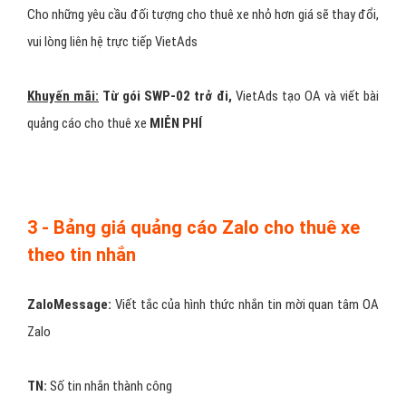
dùng cho thuê xe đang dùng nền tảng nào? IOS? Android? hay trên
PC. Tùy vào sản phẩm, tùy vào nhóm đối tượng khách hàng mục
tiêu mà bạn duyết định chọn kiểu target này.
#5:
Tiêu chí khác:
nhắm mục tiêu chi tiết theo Sở Thích, Nhân
Khẩu Học của người xem quảng cáo.
Các bước triển khai quảng cáo
cho thuê xe trên Zalo?
Bước 1:
Các bạn cần chuẩn bị cho mình một trang Zalo cho thuê
xe Official Acount (OA)