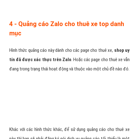
– Sticker cho thuê xe chỉ sử dụng được ở định dạng png, còn với
định dạng
gif thì Zalo không hỗ trợ
.
– Kích thước sticker để tối ưu quảng cáo cho thuê xe có
4 size
chính 50*50, 130*130, 240*240, 360*360.
– Có hai loại sticker cho thuê xe chính hay được sử dụng là
sticker sound và sticker animation
3 - Quảng cáo Zalo cho thuê xe trên trang
nhật ký của người dùng
Như tiêu đề, sử dụng loại quảng cáo cho thuê xe này, doanh nghiệp