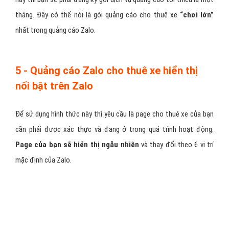
cho thuê xe của bạn sẽ xuất hiện khi người dùng
lướt nhật ký.
Hình thức quảng cáo này có một số đặc điểm như sau:
– Sử dụng
Logo (ảnh đại diện) quảng cáo cho thuê xe
có kích
thước không lớn hơn 300*300, định dạng file bắt buộc là png.
– Số ký tự trong phần phụ đề cho thuê xe
không lớn hơn 120 ký
tự.
– Banner quảng cáo cho thuê xe có hai
kích thước chuẩn là
1200*900 hoặc 1200*675.
– Đoạn mô tả cho thuê xe
không lớn hơn 40 ký tự.
– Quảng cáo cho thuê xe của bạn có thẻ đi kèm với
nút kêu gọi