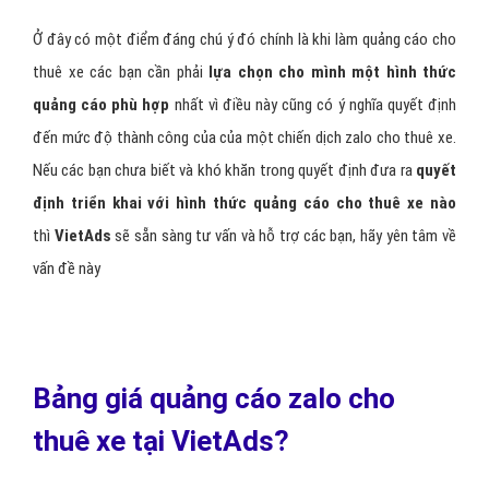
Điều kiện để quảng cáo cho thuê
xe trên zalo?
Để được quảng cáo cho thuê xe trên Zalo ads bạn cần:
Điều kiện 1:
Bắt buộc phải có
Zalo Page cho thuê xe Official
Acount (OA)
Điều kiện 2:
Cập nhật đầy đủ thông tin về
avtata, cover
, thông
tin page cho thuê xe,…
Điều kiện 3:
Đăng sản phẩm cho thuê xe lên
cửa hàng OA
hoặc
cập nhật bài viết
Điều kiện 4:
Thiết kế
banner và viết nội dung
quảng cáo cho
thuê xe theo chuẩn Zalo