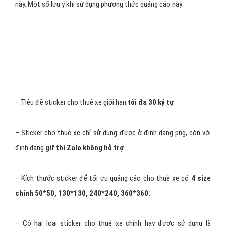
Tin nhắn quảng cáo cho thuê xe của bạn với nội dung đã chuẩn bị
sẽ được
gửi đồng loạt đến số lượng lớn những người
dùng
nằm trong nhóm đối tượng cho thuê xe mà bạn đã lựa chọn. Với
hình thức quảng cáo này, phí quảng cáo zalo cho thuê xe được tính
chỉ khi người dùng nhận được tin nhắn sau đó nhấp vào tin nhắn và
đọc nội dung tiếp thị của bạn. Khi đó bạn mới phải
trả phí cho
Zalo
, còn ngược lại thì không
2 - Quảng cáo Zalo cho thuê xe dành cho
sticker