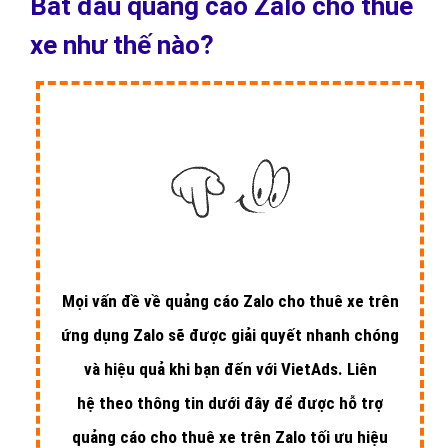
Dưới đây là chi tiết bảng giá từng hình thức quảng cáo Zalo cho
thuê xe.
Lưu ý:
Giá Zalo vào mỗi thời điểm và tùy vào sản phẩm
dịch vụ và đối tượng cho thuê xe sẽ có giá khác nhau. Các bảng giá
dưới đây chỉ mang tính tham khảo. Để biết giá chính xác vui lòng
gọi VietAds để nhận bảng giá mới nhất!
1 - Bảng giá quảng cáo Zalo cho thuê xe
theo Click - Số nhấp chuột
3 hình thức quảng cáo là: Quảng Cáo Sản Phẩm cho thuê xe Trên
OA, Quảng Cáo Website cho thuê xe, Quảng Cáo Bài Viết cho thuê
xe có cùng 1 mức giá quảng cáo
ZaloCPC:
Viết tắt của 3 hình thức Quảng Cáo Sản Phẩm cho thuê
xe Trên OA, Quảng Cáo Web cho thuê xe, Quảng Cáo Bài Viết cho