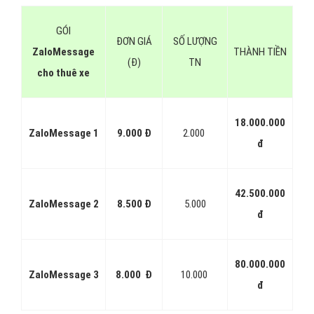
Bước 2:
Cài đặt đầy đủ các thông tin liên hệ, đặt avatar, thiết lập
thông tin của page cho thuê xe
Bước 3:
Các bạn cũng có thể tạo cửa hàng ngay trên trang Zalo
OA này và trưng bày các sản phẩm, dịch vụ cho thuê xe của mình
lên đây
Bước 4:
Tạo nội dung quảng cáo cho thuê xe , thiết các banner,
hình ảnh quảng cáo cho thuê xe thu hút sự quan tâm của khách
hàng tiềm năng
Bước 5:
Xác định nhóm đối tượng mục tiêu quảng cáo cho thuê
xe và ngay sau đó là setup, chờ phê duyệt để quảng cáo cho thuê
xe hiển thị tiếp cận người dùng