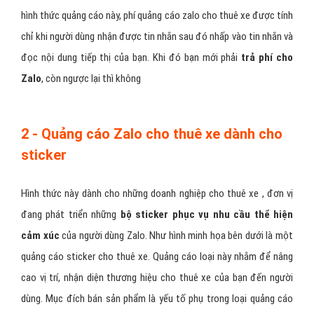
dụng hình thức quảng cáo này, bạn cần chuẩn bị nội dung cho thuê
xe cần tiếp thị. Đó có thể là văn bản thuần túy, văn bản kết hợp
hình ảnh, văn bản, hình ảnh có gắn link liên kết.