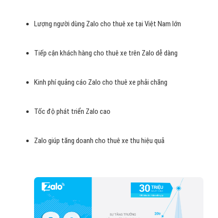
Nếu so sánh với
Google hay Facebook
thì hệ thống
quảng cáo
của Zalo cho thuê xe
chưa thể tối ưu bằng nhưng trong thời gian
qua, quảng cáo Zalo cho thuê xe đang là giải pháp quan trọng của
nhiều doanh nghiệp, đơn vị trong việc phát triển sản phẩm cho thuê
xe, xây dựng Brand, bán hàng. Đây được đánh giá là một trong
những mảnh đất vô cùng màu mỡ cho các doanh nghiệp cho thuê
xe Việt Nam.
Tại sao nên chọn quảng cáo zalo
cho thuê xe ?
Lượng người dùng Zalo cho thuê xe tại Việt Nam lớn
Tiếp cận khách hàng cho thuê xe trên Zalo dễ dàng