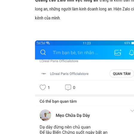
Quảng cáo Zalo lĩnh vực long an
đang là kênh bán hà
long an, những người làm kinh doanh long an. Hiện Zalo c
kênh của mình.