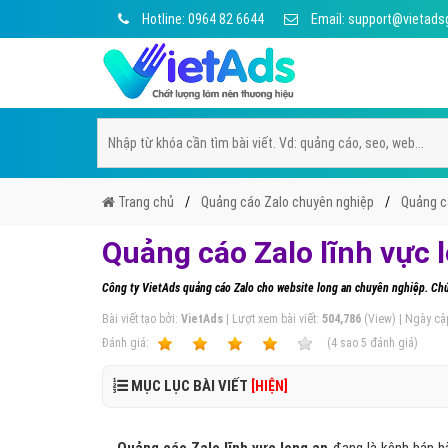
Hotline: 0964 82 6644
Email: support@vietads
Trang chủ
Quảng cáo Zalo chuyên nghiệp
Quảng cá
Quảng cáo Zalo lĩnh vực 
Công ty VietAds quảng cáo Zalo cho website long an chuyên nghiệp. Chú
Bài viết tạo bởi:
VietAds
| Lượt xem bài viết:
504,786
(View) | Ngày cậ
Ðánh giá:
1
2
3
4
5
(
4
sao
5
đánh giá)
MỤC LỤC BÀI VIẾT
[HIỆN]