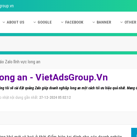
group.vn
ABOUT US
GOOGLE
FACEBOOK
BANNER
OTHER
Giới thiệu công ty Việt Ads
Kinh nghiệm quảng cáo Google
Kinh nghiệm quảng cáo Facebook
Dịch vụ quảng cáo Ban
Quảng
Hướng dẫn thanh toán Việt Ads
Kiến thức quảng cáo Google
Dịch vụ quảng cáo Facebook
Hỏi đáp quảng cáo Ba
Hỏi đá
Chính sách bảo mật Việt Ads
Dịch vụ quảng cáo Google
Kiến thức quảng cáo Facebook
Quảng cáo Banner
Quảng
o Zalo lĩnh vực long an
Chính sách bảo hành & bảo trì Việt Ads
Quảng cáo Google Adwords
Quảng cáo Facebook
Quảng
long an - VietAdsGroup.Vn
Liên hệ Việt Ads
Các hình thức quảng cáo Google
Hỏi đáp Facebook
Quảng 
ng tôi sẽ cài đặt quảng Zalo giúp doanh nghiệp long an một cách tối ưu hiệu quả nhất. Mang
Chính sách đại lý Việt Ads
Hướng dẫn chạy quảng cáo Google
Quảng
p nhật nội dung gần nhất:
27-12-2024 05:02:12
Tiện ích mở rộng quảng cáo Google
Quảng
Hỏi đáp Google
Quảng
Phần 