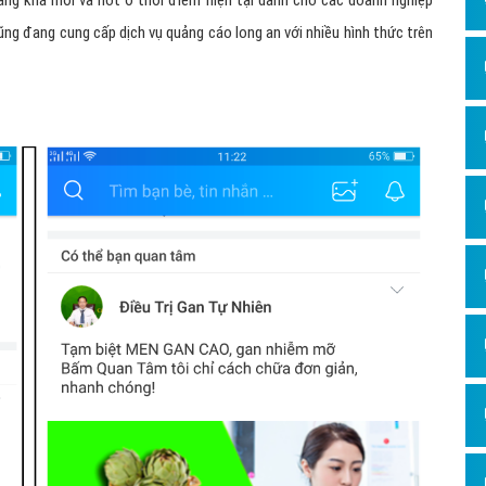
ng khá mới và hot ở thời điểm hiện tại dành cho các doanh nghiệp
Dịch v
ũng đang cung cấp dịch vụ quảng cáo long an với nhiều hình thức trên
Hỏi đ
Hỏi đ
Hỏi đá
Hỏi đá
Hỏi đ
Hỏi đá
Hỏi đá
Quảng
Dịch v
Dịch v
Dịch v
Dịch v