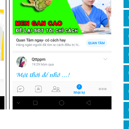
Hỏi đ
Thiết 
Quảng
Quảng
Định n
Nghĩa l
Phần 