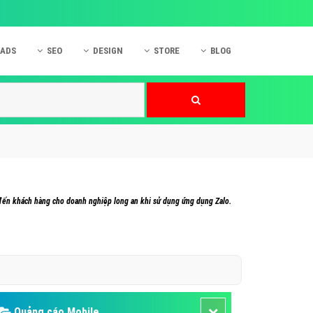
 ADS
SEO
DESIGN
STORE
BLOG
ner
 cáo Mobile
SEO Website
Thiết kế Web
nner
p quảng cáo Instagram
Dịch vụ SEO Website
Thiết kế Website
 cáo Zalo
Hỏi đáp SEO Google
Danh sách Website
 cáo Instagram
Thiết kế Landing Page
cáo Online
Dịch vụ thiết kế Website
 đến khách hàng cho doanh nghiệp long an khi sử dụng ứng dụng Zalo.
 cáo Skype
Hỏi đáp Website
 cáo TVC
 cáo Cốc Cốc
mềm ứng dụng hay
Quảng cáo Mobile