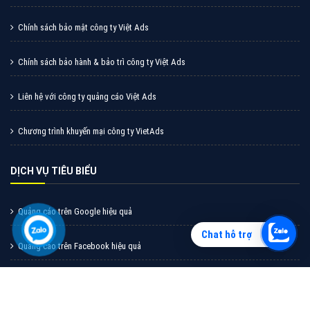
Vì sao doanh nghiệp bạn nên quảng cáo trên Zalo?
Hãy cùng VietAds tìm hiểu về các hình thức quảng
cáo Zalo hiệu quả
XEM CHI TIẾT
Chat hỗ trợ