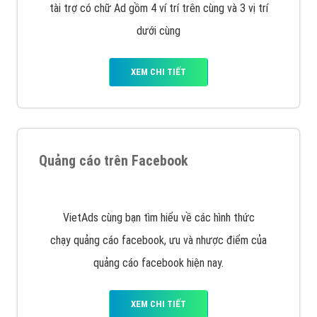
Nếu bạn đang cần quảng cáo, thiết kế web,
phát
triển Website cho doanh nghiệp mình
. Đừng chần
chừ hãy nhấc máy lên và gọi ngay cho chúng tôi theo
Hotline: 0964 82 6644 (24/7) hoặc email:
support@vietadsgroup.vn
để được tư vấn chuyên
sâu về giải pháp marketing hiệu quả cho doanh nghiệp
bạn!