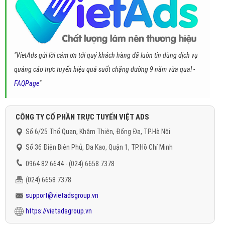
"VietAds gửi lời cảm ơn tới quý khách hàng đã luôn tin dùng dịch vụ
quảng cáo trực tuyến hiệu quả suốt chặng đường 9 năm vừa qua! -
FAQPage
"
CÔNG TY CỔ PHẦN TRỰC TUYẾN VIỆT ADS
Số 6/25 Thổ Quan, Khâm Thiên, Đống Đa, TP.Hà Nội
Số 36 Điện Biên Phủ, Đa Kao, Quận 1, TP.Hồ Chí Minh
0964 82 6644 - (024) 6658 7378
(024) 6658 7378
support@vietadsgroup.vn
https://vietadsgroup.vn