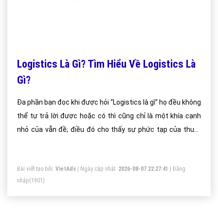
Logistics Là Gì? Tìm Hiểu Về Logistics Là
Gì?
Đa phần bạn đọc khi được hỏi “Logistics là gì” họ đều không
thể tự trả lời được hoặc có thì cũng chỉ là một khía cạnh
nhỏ của vẫn đề; điều đó cho thấy sự phức tạp của thuật
ngữ Logistics đang “đánh đố” đại bộ phận chúng ta
Bài viết tạo bởi:
VietAds
| Ngày cập nhật:
2026-08-07 22:27:41
|
Đăng
nhập
(1901)