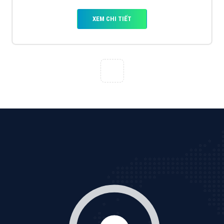
VietAds với đội ngũ chuyên viên tư ấn am hiểu về
chiến dịch quảng cáo Youtube sẽ tư vấn bạn giải pháp
tối ưu, hiệu quả nhất
XEM CHI TIẾT
Thiết kế Website