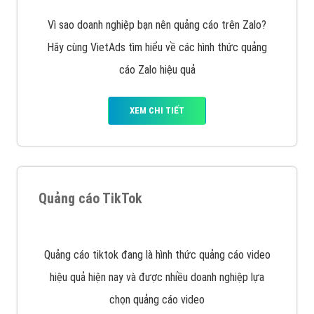
VietAds với đội ngũ SEOer giàu kinh nghiệm được đào
tạo bài bản tại các trung tâm SEO lớn như: Litado,
Inet, Vietmoz, Vinalink
XEM CHI TIẾT
Quảng cáo Youtube