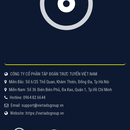
Tìm công ty thiết kế website uy tín, chuyên nghiệp tại
Hà Nội là rất khó cho khách hàng. VietAds xin giới
thiệu công ty thiết kế Viet
XEM CHI TIẾT
Quảng cáo Cốc Cốc