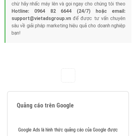
Công ty Việt Ads thành lập từ năm 2013
, chúng tôi
với bề dày kinh nghiệm sẽ tư vấn xây dựng và phát
triển thương hiệu của doanh nghiệp bạn với mức chi
phí mà bạn có thể đầu tư cho marketing online. Đội
ngũ kỹ thuật quảng cáo trực tuyến, SEO, lập trình
Web chuyên sâu trong nghề, được đào tạo bài bản tại
trung tâm marketing online uy tín hàng năm, luôn
đem
đến cho khách hàng sản phẩm/ dịch vụ chất
lượng
.