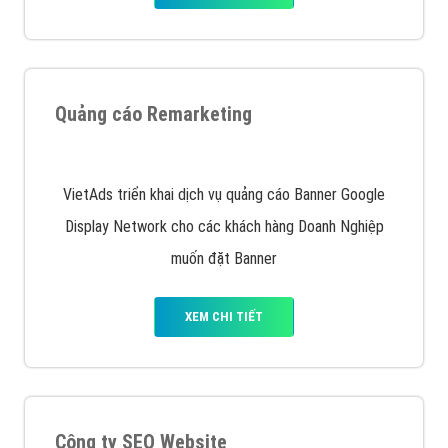
Nếu bạn đang cần quảng cáo, thiết kế web,
phát
triển Website cho doanh nghiệp mình
. Đừng chần
chừ hãy nhấc máy lên và gọi ngay cho chúng tôi theo
Hotline: 0964 82 6644 (24/7) hoặc email:
support@vietadsgroup.vn
để được tư vấn chuyên
sâu về giải pháp marketing hiệu quả cho doanh nghiệp
bạn!