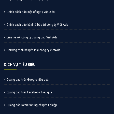
Cốc Cốc là trình duyệt web trực tuyến hiệu quả, hãy
cùng VietAds tìm hiểu về các hình thức quảng cáo
của trình duyệt Cốc Cốc
XEM CHI TIẾT
Quảng cáo Zalo