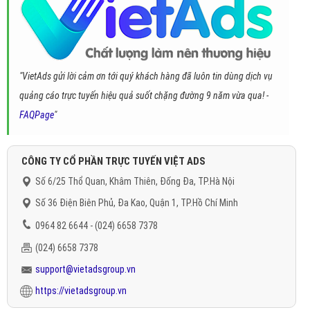
"VietAds gửi lời cảm ơn tới quý khách hàng đã luôn tin dùng dịch vụ
quảng cáo trực tuyến hiệu quả suốt chặng đường 9 năm vừa qua! -
FAQPage
"
CÔNG TY CỔ PHẦN TRỰC TUYẾN VIỆT ADS
Số 6/25 Thổ Quan, Khâm Thiên, Đống Đa, TP.Hà Nội
Số 36 Điện Biên Phủ, Đa Kao, Quận 1, TP.Hồ Chí Minh
0964 82 6644 - (024) 6658 7378
(024) 6658 7378
support@vietadsgroup.vn
https://vietadsgroup.vn