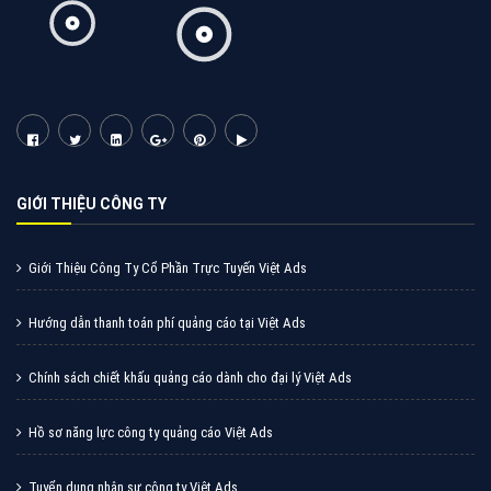
Tìm công ty thiết kế website uy tín, chuyên nghiệp tại
Hà Nội là rất khó cho khách hàng. VietAds xin giới
thiệu công ty thiết kế Viet
XEM CHI TIẾT
Quảng cáo Cốc Cốc