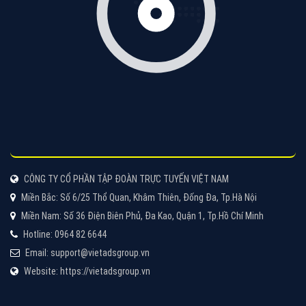
VietAds với đội ngũ chuyên viên tư ấn am hiểu về
chiến dịch quảng cáo Youtube sẽ tư vấn bạn giải pháp
tối ưu, hiệu quả nhất
XEM CHI TIẾT
Thiết kế Website