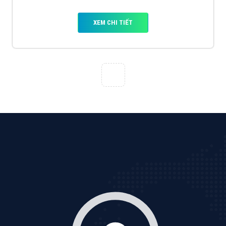
VietAds với đội ngũ SEOer giàu kinh nghiệm được đào
tạo bài bản tại các trung tâm SEO lớn như: Litado,
Inet, Vietmoz, Vinalink
XEM CHI TIẾT
Quảng cáo Youtube