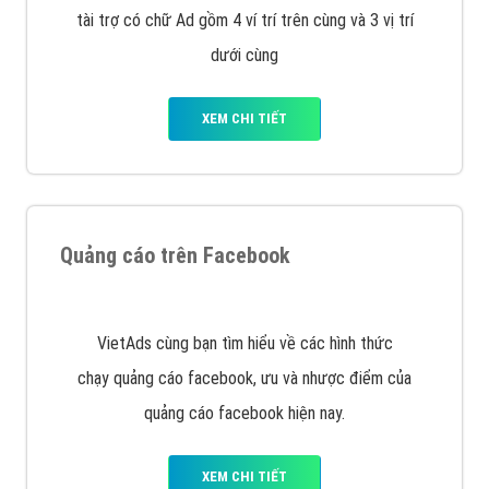
Công ty Việt Ads thành lập từ năm 2013
, chúng tôi
với bề dày kinh nghiệm sẽ tư vấn xây dựng và phát
triển thương hiệu của doanh nghiệp bạn với mức chi
phí mà bạn có thể đầu tư cho marketing online. Đội
ngũ kỹ thuật quảng cáo trực tuyến, SEO, lập trình
Web chuyên sâu trong nghề, được đào tạo bài bản tại
trung tâm marketing online uy tín hàng năm, luôn
đem
đến cho khách hàng sản phẩm/ dịch vụ chất
lượng
.