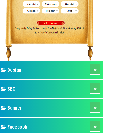
ụ Domain & Hosting
áp phần mềm
áp quảng cáo TVC
p quảng cáo mobile
p quảng cáo Online
áp quảng cáo Skype
p Domain & Hosting
Design
p viết bài Marketing
 cáo Youtube
SEO
ụ quảng cáo Youtube
ụ quảng cáo Cốc Cốc
Banner
ụ quảng cáo Tiktok
Facebook
ụ quảng cáo Zalo