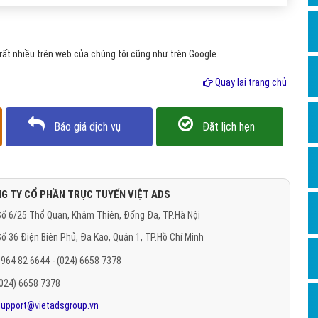
Hỏi đ
Thiết 
ất nhiều trên web của chúng tôi cũng như trên Google.
Quảng
Quay lại trang chủ
Quảng
Định n
Báo giá dịch vụ
Đặt lịch hẹn
Nghĩa l
Phần 
G TY CỔ PHẦN TRỰC TUYẾN VIỆT ADS
ố 6/25 Thổ Quan, Khâm Thiên, Đống Đa, TP.Hà Nội
ố 36 Điện Biên Phủ, Đa Kao, Quận 1, TP.Hồ Chí Minh
964 82 6644 - (024) 6658 7378
(024) 6658 7378
support@vietadsgroup.vn