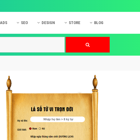
 ADS
SEO
DESIGN
STORE
BLOG
ner
 cáo Mobile
SEO Website
Thiết kế Web
nner
p quảng cáo Instagram
Dịch vụ SEO Website
Thiết kế Website
 cáo Zalo
Hỏi đáp SEO Google
Danh sách Website
 cáo Instagram
Thiết kế Landing Page
cáo Online
Dịch vụ thiết kế Website
 cáo Skype
Hỏi đáp Website
 cáo TVC
 cáo Cốc Cốc
mềm ứng dụng hay