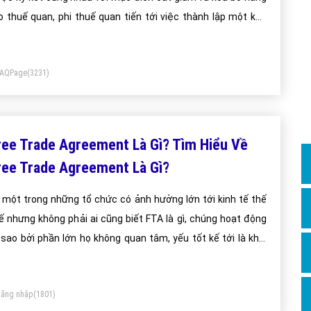
Dịch v
o thuế quan, phi thuế quan tiến tới việc thành lập một khu
Hỏi đ
c mậu dịch tự do.
Hỏi đ
FAQPage
(3231)
Hỏi đá
Hỏi đá
Hỏi đ
ree Trade Agreement Là Gì? Tìm Hiểu Về
Hỏi đá
ree Trade Agreement Là Gì?
Hỏi đá
 một trong những tổ chức có ảnh hưởng lớn tới kinh tế thế
Quảng
ế nhưng không phải ai cũng biết FTA là gì, chúng hoạt động
Dịch v
 sao bởi phần lớn họ không quan tâm, yếu tốt kế tới là khái
Dịch v
ệm FTA cũng không đồng nhất.
Dịch v
ăng nhập
(1801)
Dịch v