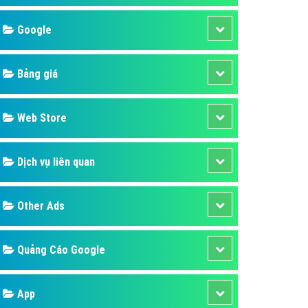
áp quảng cáo Youtube
Google
kế ứng dụng
 cáo Cốc Cốc hiệu quả
Bảng giá
 cáo Zalo chuyên nghiệp
ghĩa
Web Store
à gì
Dịch vụ liên quan
mềm ứng dụng hay
Other Ads
Quảng Cáo Google
App