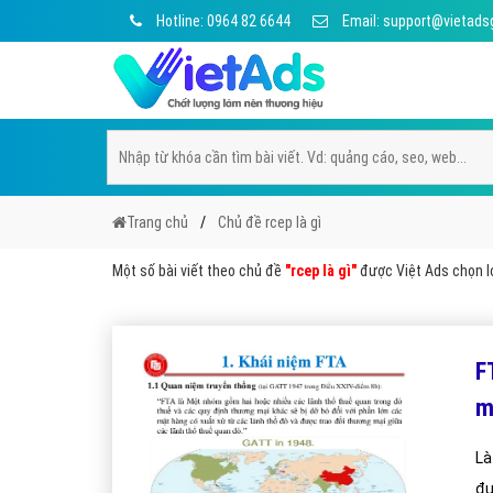
Hotline: 0964 82 6644
Email: support@vietads
Trang chủ
Chủ đề rcep là gì
Một số bài viết theo chủ đề
"rcep là gì"
được Việt Ads chọn lọ
F
m
Là
đư