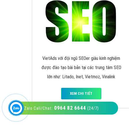
VietAds với đội ngũ SEOer giàu kinh nghiệm
được đào tạo bài bản tại các trung tâm SEO
lớn như: Litado, Inet, Vietmoz, Vinalink
XEM CHI TIẾT
0964 82 6644
Zalo Call/Chat:
(24/7)