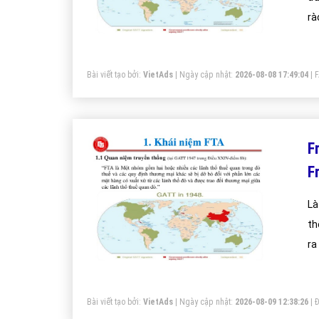
rà
vự
Bài viết tạo bởi:
VietAds
| Ngày cập nhật:
2026-08-08 17:49:04
|
F
F
Là
th
ra
ni
Bài viết tạo bởi:
VietAds
| Ngày cập nhật:
2026-08-09 12:38:26
|
Đ