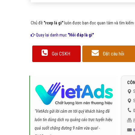
Chủ đề
"rcep là gì"
luôn được bạn đọc quan tâm và tìm kiếm r
Quay lại danh mục
"Hỏi đáp là gì"
Gọi CSKH
Đặt câu hỏi
CÔN
S
S
0
"VietAds gửi lời cảm ơn tới quý khách hàng đã
luôn tin dùng dịch vụ quảng cáo trực tuyến hiệu
quả suốt chặng đường 9 năm vừa qua! -